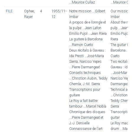
...Maurice Cullaz
...Maurice Cul
FILE
Ophee,
4
1955/11-
Notre mission ...Gilbert
Our mission ..
Rayer
12
Imbar
Imbar
A propos de e l’onngle et
About the nai
la pulpe ...Jean Lafon
pulp ...Jean L
Emilio Pujol ...Jean Riera
Emilio Pujol .
La guitere à Barcelona
Riera
...Ramon Cueto
The guitar in
Deux récitals à Gaveau :
Barcelona ...
Ida Presti ...José-Maria
Cueto
Sierra; Narciso Yepes
Two recitals i
...Pierre Darmangeat
Gaveau : Ida P
Conseils techniques
...José-Maria S
...Christion Aubin, Teddy
Narciso Yepes 
Chemla, J.-M. Sierra
Darmangeat
Transcriptions pour
Technical adv
guitare
...Christion A
Le Roy a fait battre
Teddy Chemla,
tambour ...Marcel Nobla
Sierra
Chronique des disques
Transcription
...Pierre Darmangeat et
guitar
J.-J. Denivelle
Le Roy made 
Connaissance de l'art
drum ...Marce