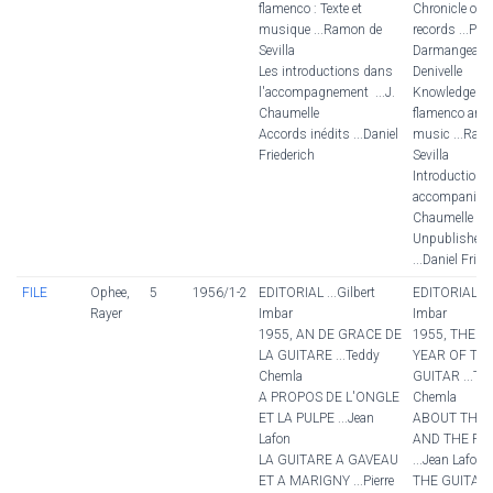
flamenco : Texte et
Chronicle of t
musique ...Ramon de
records ...Pier
Sevilla
Darmangeat an
Les introductions dans
Denivelle
l'accompagnement ...J.
Knowledge of 
Chaumelle
flamenco art: 
Accords inédits ...Daniel
music ...Ram
Friederich
Sevilla
Introductions
accompaniment
Chaumelle
Unpublished 
...Daniel Fried
FILE
Ophee,
5
1956/1-2
EDITORIAL ...Gilbert
EDITORIAL ...
Rayer
Imbar
Imbar
1955, AN DE GRACE DE
1955, THE 
LA GUITARE ...Teddy
YEAR OF TH
Chemla
GUITAR ...Te
A PROPOS DE L'ONGLE
Chemla
ET LA PULPE ...Jean
ABOUT THE 
Lafon
AND THE PU
LA GUITARE A GAVEAU
...Jean Lafon
ET A MARIGNY ...Pierre
THE GUITAR 