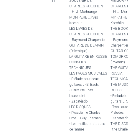
11
SOUVENIR DE
MEMORY OF
CHARLES KOECHLIN
CHARLES KO
...H. J. Morhrange.
...H. J. Morhr
MON PERE ...Yves
MY FATHER ..
Koechlin
Koechlin
LES LIVRES DE
THE BOOKS 
CHARLES KOECHLIN
CHARLES KO
...Raymond Charpentier
...Raymond
GUITARE DE DEMAIN.
Charpentier
(Polémique)
GUITAR OF
LA GUITARE EN RUSSIE
TOMORROW
CONSEILS
(Polemic)
TECHNIQUES
THE GUITAR 
LES PAGES MUSICALES
RUSSIA
• Prélude pour deux
TECHNICAL 
guitares J.-S. Bach.
THE MUSICA
• Deux Préludes
PAGES
Laurencini.
- Prelude for 
• Zapatéado
guitars J.-S. 
LES DISQUES
- Two Laurenc
• l'Académie Charles
Preludes.
Cros ...Guy Erisman
- Zapateado
• Les meilleurs disques
THE DISCS
de l‘année
- the Charles 