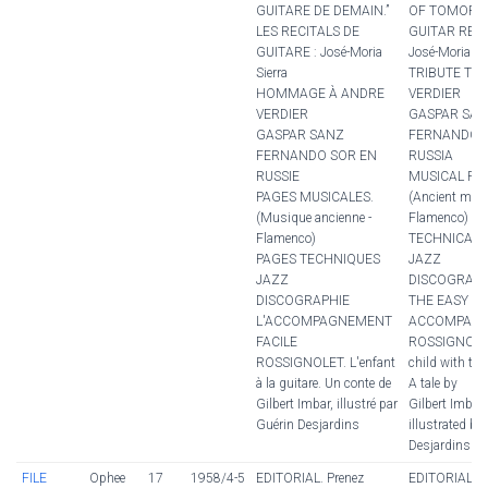
GUITARE DE DEMAIN.”
OF TOMORR
LES RECITALS DE
GUITAR RECI
GUITARE : José-Moria
José-Moria Si
Sierra
TRIBUTE TO
HOMMAGE À ANDRE
VERDIER
VERDIER
GASPAR SA
GASPAR SANZ
FERNANDO S
FERNANDO SOR EN
RUSSIA
RUSSIE
MUSICAL PA
PAGES MUSICALES.
(Ancient musi
(Musique ancienne -
Flamenco)
Flamenco)
TECHNICAL 
PAGES TECHNIQUES
JAZZ
JAZZ
DISCOGRAP
DISCOGRAPHIE
THE EASY
L'ACCOMPAGNEMENT
ACCOMPANI
FACILE
ROSSIGNOLET
ROSSIGNOLET. L'enfant
child with the 
à la guitare. Un conte de
A tale by
Gilbert Imbar, illustré par
Gilbert Imbar,
Guérin Desjardins
illustrated by
Desjardins
FILE
Ophee
17
1958/4-5
EDITORIAL. Prenez
EDITORIAL. B