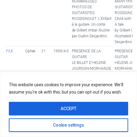
NOMBREUSES
MANY PHOT
PHOTOS DE
GUITARISTS
GUITARISTES
ROSSIGNOLET
ROSSIGNOLET. L'Enfant
Child with the
à la guitare. Un conte
A tale
de Gilbert Imbar illustré
by Gilbert Im
par Guérin Desjardins
illustrated by
Desjardins
FILE
Ophee
21
1959/4-5
PRESENCE DE LA
PRESENCE O
GUITARE
GUITAR
LE BILLET D'HELENE
HELENE JOU
JOURDAN-MORHANGE
MORHANGE'S
MAURICE EMMANUEL:
MAURICE
• L'Homme et l'OEuvre,
EMMANUEL:
This website uses cookies to improve your experience. We'll
par René Dumesnil
- The Man and
assume you're ok with this, but you can opt-out if you wish.
• Maurice Emmanuel et
Work, by Ren
les forces de la Nature,
Dumesnil
par Frank Emmanuel
- Maurice Em
ACCEPT
LES MAITRES DE LA
and the Force
GUITARE ET LEUR
Nature, by Fr
ENSEIGNEMENT :
Emmanuel
Cookie settings
• Dionisio Aguado.
THE MASTER
LES PAGES
THE GUITAR