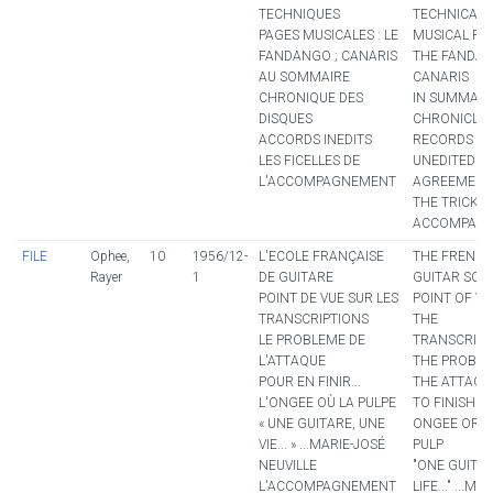
TECHNIQUES
TECHNICAL 
PAGES MUSICALES : LE
MUSICAL PAG
FANDANGO ; CANARIS
THE FANDAN
AU SOMMAIRE
CANARIS
CHRONIQUE DES
IN SUMMAR
DISQUES
CHRONICLE 
ACCORDS INEDITS
RECORDS
LES FICELLES DE
UNEDITED
L'ACCOMPAGNEMENT
AGREEMENT
THE TRICKS 
ACCOMPANI
FILE
Ophee,
10
1956/12-
L'ECOLE FRANÇAISE
THE FRENC
Rayer
1
DE GUITARE
GUITAR SCH
POINT DE VUE SUR LES
POINT OF VI
TRANSCRIPTIONS
THE
LE PROBLEME DE
TRANSCRIPT
L'ATTAQUE
THE PROBLE
POUR EN FINIR...
THE ATTACK
L'ONGEE OÙ LA PULPE
TO FINISH...
« UNE GUITARE, UNE
ONGEE OR T
VIE... » ...MARIE-JOSÉ
PULP
NEUVILLE
"ONE GUITAR
L'ACCOMPAGNEMENT
LIFE..." ...M