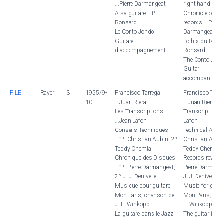
...Pierre Darmangeat
right hand
A sa guitare ...P.
Chronicle of t
Ronsard
records ...Pier
Le Conto Jondo
Darmangeat
Guitare
To his guitar ..
d'accompagnement
Ronsard
The Conto Jo
Guitar
accompanime
FILE
Rayer
3
1955/9-
Francisco Tarrega
Francisco Tar
10
...Juan Riera
...Juan Riera
Les Transcriptions
Transcriptions
...Jean Lafon
Lafon
Conseils Techniques
Technical Advi
...1º Christian Aubin, 2º
Christian Aub
Teddy Chemla
Teddy Cheml
Chronique des Disques
Records review
...1º Pierre Darmangeat,
Pierre Darman
2º J. J. Denivelle
J. J. Denivelle
Musique pour guitare
Music for gui
Mon Paris, chanson de
Mon Paris, so
J. L. Winkopp
L. Winkopp
La guitare dans le Jazz
The guitar in 