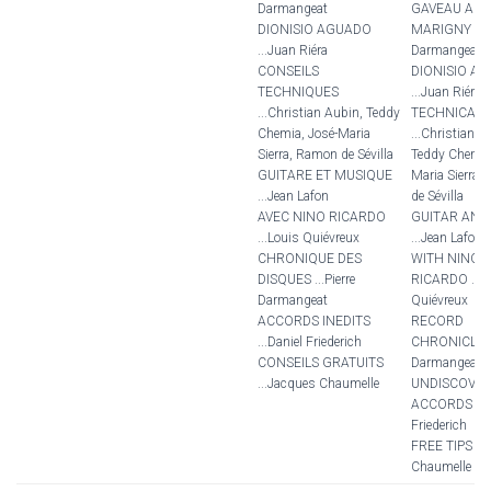
Darmangeat
GAVEAU AN
DIONISIO AGUADO
MARIGNY ...Pi
...Juan Riéra
Darmangeat
CONSEILS
DIONISIO A
TECHNIQUES
...Juan Riéra
...Christian Aubin, Teddy
TECHNICAL 
Chemia, José-Maria
...Christian A
Sierra, Ramon de Sévilla
Teddy Chemia
GUITARE ET MUSIQUE
Maria Sierra,
...Jean Lafon
de Sévilla
AVEC NINO RICARDO
GUITAR AND
...Louis Quiévreux
...Jean Lafon
CHRONIQUE DES
WITH NINO
DISQUES ...Pierre
RICARDO ...L
Darmangeat
Quiévreux
ACCORDS INEDITS
RECORD
...Daniel Friederich
CHRONICLE ..
CONSEILS GRATUITS
Darmangeat
...Jacques Chaumelle
UNDISCOVE
ACCORDS ...D
Friederich
FREE TIPS ...
Chaumelle