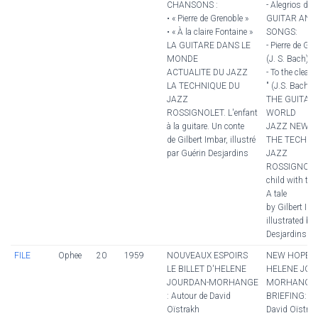
CHANSONS :
- Alegrios de B
• « Pierre de Grenoble »
GUITAR AND
• « À la claire Fontaine »
SONGS:
LA GUITARE DANS LE
- Pierre de Gre
MONDE
(J. S. Bach)
ACTUALITE DU JAZZ
- To the clear
LA TECHNIQUE DU
" (J.S. Bach)
JAZZ
THE GUITAR 
ROSSIGNOLET. L'enfant
WORLD
à la guitare. Un conte
JAZZ NEWS
de Gilbert Imbar, illustré
THE TECHNI
par Guérin Desjardins
JAZZ
ROSSIGNOLET
child with the 
A tale
by Gilbert Imb
illustrated by
Desjardins
FILE
Ophee
20
1959
NOUVEAUX ESPOIRS
NEW HOPES
LE BILLET D'HELENE
HELENE JOU
JOURDAN-MORHANGE
MORHANGE'
: Autour de David
BRIEFING: A
Oïstrakh
David Oïstra