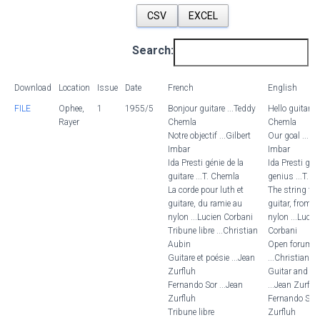
CSV
EXCEL
Search:
Download
Location
Issue
Date
French
English
FILE
Ophee,
1
1955/5
Bonjour guitare ...Teddy
Hello guitar..
Rayer
Chemla
Chemla
Notre objectif ...Gilbert
Our goal ...Gil
Imbar
Imbar
Ida Presti génie de la
Ida Presti gui
guitare ...T. Chemla
genius ...T. 
La corde pour luth et
The string for
guitare, du ramie au
guitar, from r
nylon ...Lucien Corbani
nylon ...Lucie
Tribune libre ...Christian
Corbani
Aubin
Open forum
Guitare et poésie ...Jean
...Christian A
Zurfluh
Guitar and po
Fernando Sor ...Jean
...Jean Zurflu
Zurfluh
Fernando Sor.
Tribune libre
Zurfluh