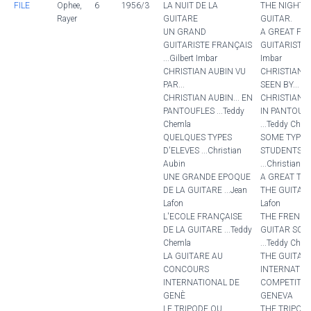
FILE
Ophee,
6
1956/3
LA NUIT DE LA
THE NIGHT 
Rayer
GUITARE
GUITAR.
UN GRAND
A GREAT FR
GUITARISTE FRANÇAIS
GUITARIST ...
...Gilbert Imbar
Imbar
CHRISTIAN AUBIN VU
CHRISTIAN 
PAR...
SEEN BY...
CHRISTIAN AUBIN... EN
CHRISTIAN A
PANTOUFLES ...Teddy
IN PANTOUF
Chemla
...Teddy Chem
QUELQUES TYPES
SOME TYPES
D'ELEVES ...Christian
STUDENTS
Aubin
...Christian A
UNE GRANDE EPOQUE
A GREAT TI
DE LA GUITARE ...Jean
THE GUITAR .
Lafon
Lafon
L'ECOLE FRANÇAISE
THE FRENC
DE LA GUITARE ...Teddy
GUITAR SCH
Chemla
...Teddy Chem
LA GUITARE AU
THE GUITAR 
CONCOURS
INTERNATIO
INTERNATIONAL DE
COMPETITIO
GENÈ
GENEVA
LE TRIPODE OU
THE TRIPOD