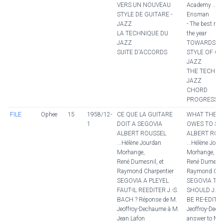
VERS UN NOUVEAU
Academy ...G
STYLE DE GUITARE -
Erisman
JAZZ
- The best rec
LA TECHNIQUE DU
the year
JAZZ
TOWARDS A
SUITE D'ACCORDS
STYLE OF GU
JAZZ
THE TECHNI
JAZZ
CHORD
PROGRESSI
FILE
Ophee
15
1958/12-
CE QUE LA GUITARE
WHAT THE G
1
DOIT A SEGOVIA
OWES TO SE
ALBERT ROUSSEL
ALBERT ROU
...Hélène Jourdan
...Hélène Jou
Morhange,
Morhange,
René Dumesnil, et
René Dumesni
Raymond Charpentier
Raymond Char
SEGOVIA A PLEYEL
SEGOVIA TO 
FAUT-IL REEDITER J.-S.
SHOULD J.-S
BACH ? Réponse de M.
BE RE-EDITE
Jeoffroy-Dechaume à M.
Jeoffroy-Dec
Jean Lafon
answer to M. 