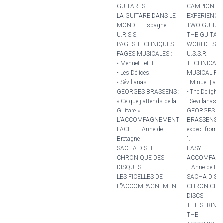
GUITARES
CAMPION
LA GUITARE DANS LE
EXPERIENCE
MONDE : Espagne,
TWO GUITAR
U.R.S.S.
THE GUITAR 
PAGES TECHNIQUES.
WORLD : Spai
PAGES MUSICALES :
U.S.S.R.
• Menuet | et II.
TECHNICAL 
• Les Délices.
MUSICAL PAG
• Sévillanas.
- Minuet | and 
GEORGES BRASSENS :
- The Delights
« Ce que j'attends de la
- Sevillanas.
Guitare ».
GEORGES
L'ACCOMPAGNEMENT
BRASSENS : "
FACILE ...Anne de
expect from t
Bretagne
".
SACHA DISTEL
EASY
CHRONIQUE DES
ACCOMPANI
DISQUES
...Anne de Br
LES FICELLES DE
SACHA DIST
L'’ACCOMPAGNEMENT
CHRONICLE 
DISCS
THE STRING
THE