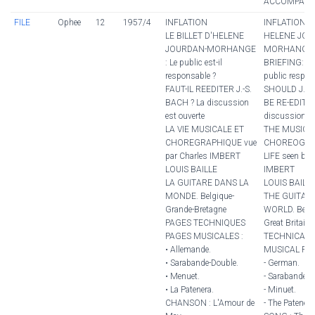
ACCOMPANI
FILE
Ophee
12
1957/4
INFLATION
INFLATION
LE BILLET D'HELENE
HELENE JOU
JOURDAN-MORHANGE
MORHANGE'
: Le public est-il
BRIEFING: Is 
responsable ?
public respon
FAUT-IL REEDITER J.-S.
SHOULD J.-S
BACH ? La discussion
BE RE-EDITED
est ouverte
discussion is
LA VIE MUSICALE ET
THE MUSICA
CHOREGRAPHIQUE vue
CHOREOGRA
par Charles IMBERT
LIFE seen by 
LOUIS BAILLE
IMBERT
LA GUITARE DANS LA
LOUIS BAILL
MONDE. Belgique-
THE GUITAR 
Grande-Bretagne
WORLD. Belg
PAGES TECHNIQUES
Great Britain
PAGES MUSICALES :
TECHNICAL 
• Allemande.
MUSICAL PAG
• Sarabande-Double.
- German.
• Menuet.
- Sarabande-D
• La Patenera.
- Minuet.
CHANSON : L'Amour de
- The Patenera