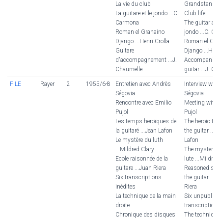
La vie du club
Grandstand
La guitare et le jondo ...C.
Club life
Carmona
The guitar an
Roman el Granaino
jondo ...C. C
Django ...Henri Crolla
Roman el Gra
Guitare
Django ...Henr
d'accompagnement ...J.
Accompanim
Chaumelle
guitar ...J. C
FILE
Rayer
2
1955/6-8
Entretien avec Andrès
Interview wit
Ségovia
Ségovia
Rencontre avec Emilio
Meeting with 
Pujol
Pujol
Les temps heroïques de
The heroic tim
la guitaré ...Jean Lafon
the guitar ...J
Le mystère du luth
Lafon
...Mildred Clary
The mystery o
Ecole raisonnée de la
lute ...Mildred
guitare ...Juan Riera
Reasoned sch
Six transcriptions
the guitar ...
inédites
Riera
La technique de la main
Six unpublis
droite
transcription
Chronique des disques
The technique