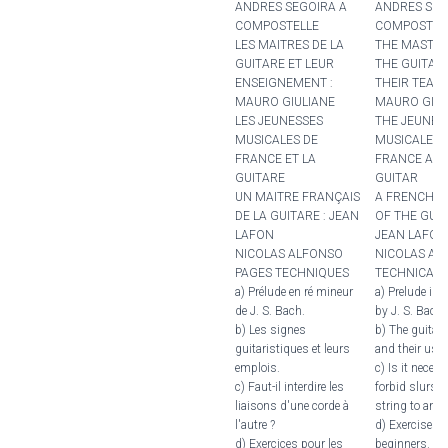
ANDRES SEGOIRA A
ANDRES SEG
COMPOSTELLE
COMPOSTEL
LES MAITRES DE LA
THE MASTER
GUITARE ET LEUR
THE GUITAR
ENSEIGNEMENT :
THEIR TEAC
MAURO GIULIANE
MAURO GIUL
LES JEUNESSES
THE JEUNES
MUSICALES DE
MUSICALES 
FRANCE ET LA
FRANCE AND
GUITARE
GUITAR
UN MAITRE FRANÇAIS
A FRENCH 
DE LA GUITARE : JEAN
OF THE GUIT
LAFON
JEAN LAFON
NICOLAS ALFONSO
NICOLAS AL
PAGES TECHNIQUES
TECHNICAL 
a) Prélude en ré mineur
a) Prelude in 
de J. S. Bach.
by J. S. Bach.
b) Les signes
b) The guitar
guitaristiques et leurs
and their uses
emplois.
c) Is it necess
c) Faut-il interdire les
forbid slurs 
liaisons d'une corde à
string to anot
l'autre ?
d) Exercises f
d) Exercices pour les
beginners.