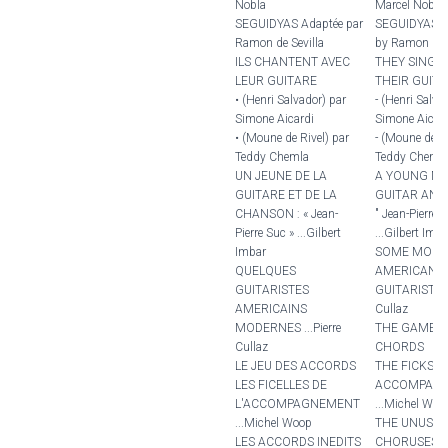
Nobla
Marcel Nobla
SEGUIDYAS Adaptée par
SEGUIDYAS A
Ramon de Sevilla
by Ramon de S
ILS CHANTENT AVEC
THEY SING 
LEUR GUITARE
THEIR GUIT
• (Henri Salvador) par
- (Henri Salva
Simone Aicardi
Simone Aicar
• (Moune de Rivel) par
- (Moune de Ri
Teddy Chemla
Teddy Cheml
UN JEUNE DE LA
A YOUNG M
GUITARE ET DE LA
GUITAR AND
CHANSON : « Jean-
" Jean-Pierre S
Pierre Suc » ...Gilbert
...Gilbert Imb
Imbar
SOME MODE
QUELQUES
AMERICAN
GUITARISTES
GUITARISTS ..
AMERICAINS
Cullaz
MODERNES ...Pierre
THE GAME O
Cullaz
CHORDS
LE JEU DES ACCORDS
THE FICKS O
LES FICELLES DE
ACCOMPANI
L'ACCOMPAGNEMENT
...Michel Woo
...Michel Woop
THE UNUSUA
LES ACCORDS INEDITS
CHORUSES ...