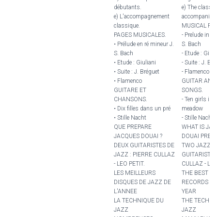
débutants.
e) The classic
e) L'accompagnement
accompanime
classique.
MUSICAL PA
PAGES MUSICALES.
- Prelude in D
• Prélude en ré mineur J.
S. Bach
S. Bach
- Etude : Giuli
• Etude : Giuliani
- Suite : J. Br
• Suite : J. Bréguet
- Flamenco
• Flamenco
GUITAR AND
GUITARE ET
SONGS.
CHANSONS.
- Ten girls in a
• Dix filles dans un pré
meadow
• Stille Nacht
- Stille Nacht
QUE PREPARE
WHAT IS JA
JACQUES DOUAI ?
DOUAI PREPA
DEUX GUITARISTES DE
TWO JAZZ
JAZZ : PIERRE CULLAZ
GUITARISTS 
- LEO PETIT.
CULLAZ - LEO
LES MEILLEURS
THE BEST J
DISQUES DE JAZZ DE
RECORDS OF
L'ANNEE
YEAR
LA TECHNIQUE DU
THE TECHNI
JAZZ
JAZZ