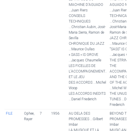
MACHINE D'AGUADO
AGUADO MA
...Juan Riers
...Juan Riers
CONSEILS
TECHNICAL 
TECHNIQUES
...Christian A
...Christian Aubin, José-
José-Maria Sie
Maria Sierra, Ramon de
Ramon de Sevi
Sevilla
JAZZ CHRON
CHRONIQUE DU JAZZ
...Maurice Ou
...Maurice Oullas
"SASS" IS G
« SASS » IS GROVE
...Jacques Ch
...Jacques Chaumelle
THE STRING
LES FICELLES DE
THE
L'ACCOMPAGNEMENT..
ACCOMPANIM
ET LE JEU
AND THE G
DES ACCORDS ...Michel
OF THE ACC
Woop
...Michel Woo
LES ACCORDS INEDITS
THE UNUSUA
...Daniel Friederich
TUNES ...Dani
Friederich
FILE
Ophee,
7
1956
AU DELA DES
BEYOND TH
Rayer
PROMESSES ...Gilbert
PROMISES ...G
Imbar
Imbar
LA MUSIQUE ET LA
MUSIC AND 