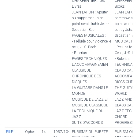
CHARPENTIER : Les
CHARPENTIER
Livres
Books
JEAN LAFON : Ajouter
JEAN LAFON 
ou supprimer un seul
or remove a s
point serait trahir Jean-
point would b
Sébastien Bach
betray Johan
PAGES MUSICALES :
Sebastian Ba
• Prélude pour violoncelle
MUSICAL PAG
seul; J.-S. Bach
- Prelude for S
• Bulerias
Cello; J.-S. B
PAGES TECHNIQUES
- Bulerias
L'ACCOMPAGNEMENT
TECHNICAL 
CLASSIQUE
CLASSICAL
CHRONIQUE DES
ACCOMPANI
DISQUES
DISCS CHRO
LA GUITARE DANS LE
THE GUITAR 
MONDE
WORLD
MUSIQUE DE JAZZ ET
JAZZ AND
MUSIQUE CLASSIQUE
CLASSICAL 
LA TECHNIQUE DU
JAZZ TECHN
JAZZ
CHORD
SUITE D'ACCORDS
PROGRESSI
FILE
Ophee
14
1957/10-
PURISME OÙ PURETE
PURISM OR 