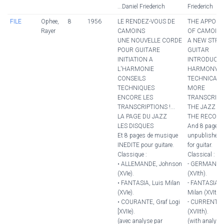
...Daniel Friederich
Friederich
FILE
Ophee,
8
1956
LE RENDEZ-VOUS DE
THE APPOI
Rayer
CAMOINS
OF CAMOIN
UNE NOUVELLE CORDE
A NEW STRI
POUR GUITARE
GUITAR
INITIATION A
INTRODUCTI
L'HARMONIE
HARMONY
CONSEILS
TECHNICAL 
TECHNIQUES
MORE
ENCORE LES
TRANSCRIPTIO
TRANSCRIPTIONS !...
THE JAZZ P
LA PAGE DU JAZZ
THE RECOR
LES DISQUES
And 8 pages 
Et 8 pages de musique
unpublished
INEDITE pour guitare.
for guitar.
Classique :
Classical :
• ALLEMANDE, Johnson
- GERMAN, J
(XVIe).
(XVIth).
• FANTASIA, Luis Milan
- FANTASIA, 
(XVIe).
Milan (XVIth).
• COURANTE, Graf Logi
- CURRENT, G
[XVIIe).
(XVIIth).
(avec analyse par
(with analysi