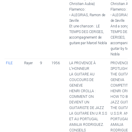
Christian Aubia)
Christian Aub
Flamenco :
Flamenco :
• ALEGRIAS, Ramon de
- ALEGRIAS,
Seville.
de Seville.
Et une chanson : LE
And a song: 
TEMPS DES CERISES,
TEMPS DES
accompagnement de:
CERISES,
guitare par Marcel Nobla
accompanied 
guitar by Mar
Nobla
FILE
Rayer
9
1956
LA PROVENCE À
PROVENCE I
L'HONNEUR
SPOTLIGHT
LA GUITARE AU
THE GUITAR 
COUCOURS DE
GENEVA
GENEVE
COMPETITIO
HENRI CROLLA :
HENRI CROLL
COMMENT ON
HOW TO BE
DEVIENT UN
JAZZ GUITA
GUITARISTE DE JAZZ
THE GUITAR 
LA GUITARE EN U.R.S.S
U.S.S.R. AND
ET AU PORTUGAL
PORTUGAL
AMALIA RODRIGUEZ.
AMALIA
CONSEILS
RODRIGUEZ.