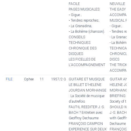
FACILE
NEUVILLE
PAGES MUSICALES:
THE EASY
• Gigue ;
ACCOMPANI
• Tendres reproches;
MUSICAL PA
• La Granadina;
- Gigue ;
• La Bohême (chanson).
- Tendres repr
CONSEILS
- La Granadin
TECHNIQUES
- La Bohême (
CHRONIQUE DES
TECHNICAL 
DISQUES
CHRONICLE 
LES FICELLES DE
DISCS
L'ACCOMPAGNEMENT
THE TRICKS 
ACCOMPANI
FILE
Ophee
11
1957/2-3
GUITARE ET MUSIQUE
GUITAR AND
LE BILLET D'HELENE
HELENE JO
JOURDAN MORHANGE
MORHANGE'
: La Société de musique
BRIEFING: T
d'autrefois
Society of the
FAUT-IL REEDITER J.-S.
SHOULD WE 
BACH ? Entretien avec
J.-S. BACH? I
Geoffroy Dechaume
with Geoffroy
FRANÇOIS CAMPION
Dechaume
EXPERIENCE SUR DEUX
FRANÇOIS