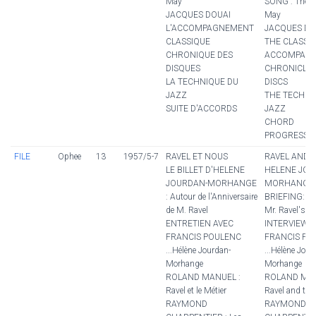
May
SONG : The Lo
JACQUES DOUAI
May
L'ACCOMPAGNEMENT
JACQUES DO
CLASSIQUE
THE CLASSI
CHRONIQUE DES
ACCOMPANI
DISQUES
CHRONICLE 
LA TECHNIQUE DU
DISCS
JAZZ
THE TECHNI
SUITE D'ACCORDS
JAZZ
CHORD
PROGRESSI
FILE
Ophee
13
1957/5-7
RAVEL ET NOUS
RAVEL AND 
LE BILLET D'HELENE
HELENE JOU
JOURDAN-MORHANGE
MORHANGE'
: Autour de l'Anniversaire
BRIEFING: A
de M. Ravel
Mr. Ravel's B
ENTRETIEN AVEC
INTERVIEW 
FRANCIS POULENC
FRANCIS PO
...Hélène Jourdan-
...Hélène Jour
Morhange
Morhange
ROLAND MANUEL :
ROLAND MAN
Ravel et le Métier
Ravel and the
RAYMOND
RAYMOND