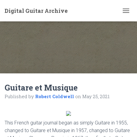
Digital Guitar Archive
T
O
G
G
L
E
N
A
V
I
G
A
Guitare et Musique
T
I
Published by
Robert Coldwell
on
May 25, 2021
O
N
This French guitar journal began as simply Guitare in 1955,
changed to Guitare et Musique in 1957, changed to Guitare