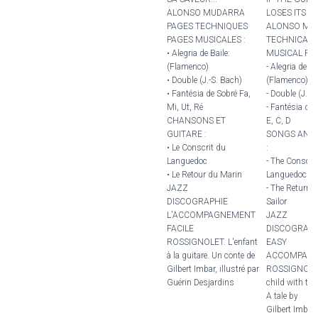
ALONSO MUDARRA
LOSES ITS FL
PAGES TECHNIQUES
ALONSO MU
PAGES MUSICALES :
TECHNICAL 
• Alegria de Baile:
MUSICAL PAG
(Flamenco)
- Alegria de Ba
• Double (J.-S. Bach)
(Flamenco)
• Fantésia de Sobré Fa,
- Double (J.-S
Mi, Ut, Ré
- Fantésia de 
CHANSONS ET
E, C, D
GUITARE :
SONGS AND 
• Le Conscrit du
:
Languedoc
- The Conscrip
• Le Retour du Marin
Languedoc
JAZZ
- The Return o
DISCOGRAPHIE
Sailor
L'ACCOMPAGNEMENT
JAZZ
FACILE
DISCOGRAP
ROSSIGNOLET. L'enfant
EASY
à la guitare. Un conte de
ACCOMPANI
Gilbert Imbar, illustré par
ROSSIGNOLET
Guérin Desjardins
child with the 
A tale by
Gilbert Imbar,