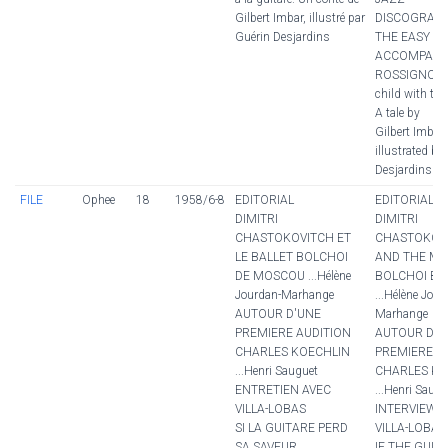
Gilbert Imbar, illustré par
DISCOGRAP
Guérin Desjardins
THE EASY
ACCOMPANI
ROSSIGNOLET
child with the 
A tale by
Gilbert Imbar,
illustrated by
Desjardins
FILE
Ophee
18
1958/6-8
EDITORIAL
EDITORIAL
DIMITRI
DIMITRI
CHASTOKOVITCH ET
CHASTOKOV
LE BALLET BOLCHOI
AND THE M
DE MOSCOU ...Hélène
BOLCHOI BA
Jourdan-Marhange
...Hélène Jour
AUTOUR D'UNE
Marhange
PREMIERE AUDITION
AUTOUR D'U
CHARLES KOECHLIN
PREMIERE A
...Henri Sauguet
CHARLES KO
ENTRETIEN AVEC
...Henri Saugu
VILLA-LOBAS
INTERVIEW 
SI LA GUITARE PERD
VILLA-LOBAS
SA SAVEUR...
IF THE GUIT