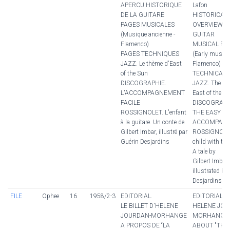
APERCU HISTORIQUE
Lafon
DE LA GUITARE
HISTORICAL
PAGES MUSICALES
OVERVIEW O
(Musique ancienne -
GUITAR
Flamenco)
MUSICAL PA
PAGES TECHNIQUES
(Early music -
JAZZ. Le thème d'East
Flamenco)
of the Sun
TECHNICAL 
DISCOGRAPHIE.
JAZZ. The th
L'ACCOMPAGNEMENT
East of the S
FACILE
DISCOGRAPH
ROSSIGNOLET. L'enfant
THE EASY
à la guitare. Un conte de
ACCOMPANI
Gilbert Imbar, illustré par
ROSSIGNOLET
Guérin Desjardins
child with the 
A tale by
Gilbert Imbar,
illustrated by
Desjardins
FILE
Ophee
16
1958/2-3
EDITORIAL.
EDITORIAL.
LE BILLET D'HELENE
HELENE JOU
JOURDAN-MORHANGE
MORHANGE'S
A PROPOS DE “LA
ABOUT "THE