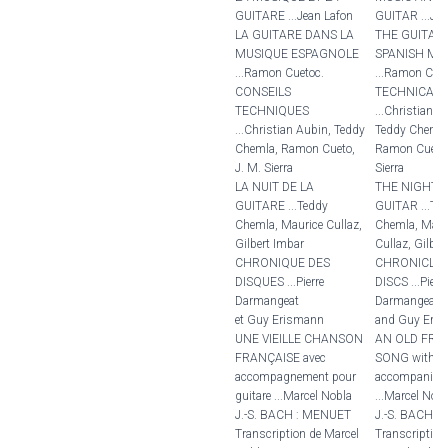
GUITARE ...Jean Lafon
GUITAR ...Jea
LA GUITARE DANS LA
THE GUITAR 
MUSIQUE ESPAGNOLE
SPANISH MU
...Ramon Cuetoc.
...Ramon Cuet
CONSEILS
TECHNICAL 
TECHNIQUES
...Christian A
...Christian Aubin, Teddy
Teddy Chemla
Chemla, Ramon Cueto,
Ramon Cueto,
J. M. Sierra
Sierra
LA NUIT DE LA
THE NIGHT 
GUITARE ...Teddy
GUITAR ...Te
Chemla, Maurice Cullaz,
Chemla, Maur
Gilbert Imbar
Cullaz, Gilber
CHRONIQUE DES
CHRONICLE 
DISQUES ...Pierre
DISCS ...Pierre
Darmangeat
Darmangeat
et Guy Erismann
and Guy Eri
UNE VIEILLE CHANSON
AN OLD FRE
FRANÇAISE avec
SONG with gu
accompagnement pour
accompanime
guitare ...Marcel Nobla
...Marcel Nobl
J.-S. BACH : MENUET
J.-S. BACH 
Transcription de Marcel
Transcription