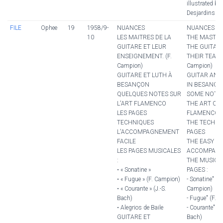
illustrated by
Desjardins
FILE
Ophee
19
1958/9-
NUANCES
NUANCES
10
LES MAITRES DE LA
THE MASTER
GUITARE ET LEUR
THE GUITAR
ENSEIGNEMENT. (F.
THEIR TEACH
Campion)
Campion)
GUITARE ET LUTH À
GUITAR AND
BESANÇON
IN BESANÇO
QUELQUES NOTES SUR
SOME NOTE
L'ART FLAMENCO
THE ART OF
LES PAGES
FLAMENCO
TECHNIQUES
THE TECHNI
L'ACCOMPAGNEMENT
PAGES
FACILE
THE EASY
LES PAGES MUSICALES
ACCOMPANI
:
THE MUSICA
• « Sonatine »
PAGES :
• « Fugue » (F. Campion)
- Sonatine" (F.
• « Courante » (J.-S.
Campion)
Bach)
- Fugue" (F. 
• Alegrios de Baile
- Courante" (J.
GUITARE ET
Bach)