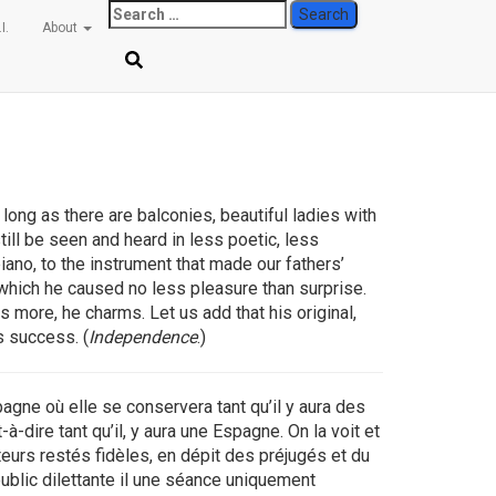
Search
I.
About
for:
s long as there are balconies, beautiful ladies with
till be seen and heard in less poetic, less
iano, to the instrument that made our fathers’
 which he caused no less pleasure than surprise.
more, he charms. Let us add that his original,
s success. (
Independence
.)
agne où elle se conservera tant qu’il y aura des
ire tant qu’il, y aura une Espagne. On la voit et
urs restés fidèles, en dépit des préjugés et du
 public dilettante il une séance uniquement