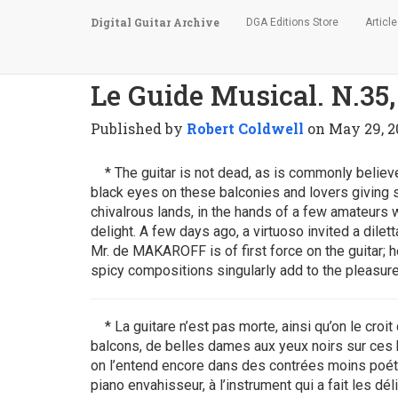
Digital Guitar Archive
DGA Editions Store
Articl
Le Guide Musical. N.35,
Published by
Robert Coldwell
on
May 29, 2
* The guitar is not dead, as is commonly believed. F
black eyes on these balconies and lovers giving se
chivalrous lands, in the hands of a few amateurs w
delight. A few days ago, a virtuoso invited a dil
Mr. de MAKAROFF is of first force on the guitar; 
spicy compositions singularly add to the pleasure
* La guitare n’est pas morte, ainsi qu’on le croi
balcons, de belles dames aux yeux noirs sur ces 
on l’entend encore dans des contrées moins poét
piano envahisseur, à l’instrument qui a fait les dé