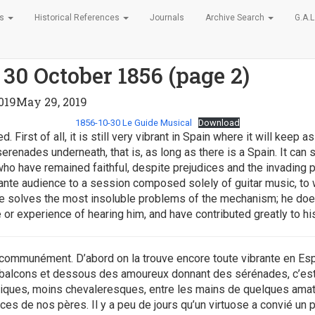
es
Historical References
Journals
Archive Search
G.A.L.
 30 October 1856 (page 2)
019
May 29, 2019
1856-10-30 Le Guide Musical
Download
irst of all, it is still very vibrant in Spain where it will keep a
renades underneath, that is, as long as there is a Spain. It can s
ho have remained faithful, despite prejudices and the invading p
ettante audience to a session composed solely of guitar music, to
he solves the most insoluble problems of the mechanism; he does 
 or experience of hearing him, and have contributed greatly to hi
t communément. D’abord on la trouve encore toute vibrante en Esp
balcons et dessous des amoureux donnant des sérénades, c’est-à-d
iques, moins chevaleresques, entre les mains de quelques amate
lices de nos pères. Il y a peu de jours qu’un virtuose a convié un