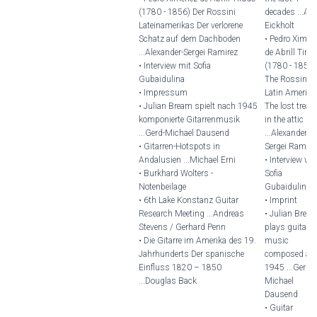
(1780 - 1856) Der Rossini
decades ...Alf
Lateinamerikas Der verlorene
Eickholt
Schatz auf dem Dachboden
• Pedro Ximén
...Alexander-Sergei Ramirez
de Abrill Tira
• Interview mit Sofia
(1780 - 1856)
Gubaidulina
The Rossini o
• Impressum
Latin America
• Julian Bream spielt nach 1945
The lost treas
komponierte Gitarrenmusik
in the attic
...Gerd-Michael Dausend
...Alexander-
• Gitarren-Hotspots in
Sergei Ramire
Andalusien ...Michael Erni
• Interview wi
• Burkhard Wolters -
Sofia
Notenbeilage
Gubaidulina
• 6th Lake Konstanz Guitar
• Imprint
Research Meeting ...Andreas
• Julian Brea
Stevens / Gerhard Penn
plays guitar
• Die Gitarre im Amerika des 19.
music
Jahrhunderts Der spanische
composed aft
Einfluss 1820 – 1850
1945 ...Gerd-
...Douglas Back
Michael
Dausend
• Guitar