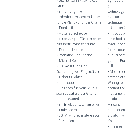
• Gitarrentechnik ...Andreas
symposium 
Grün
guitar
• Einführung in ein
technology
methodisches Gesamtkonzept
• Guitar
für die Klangkultur der Gitarre
technique
...Frank Hill
...Andreas Gr
• Muttersprache oder
• Introduction
Übersetzung – Für oder wider
a methodical
das Instrument schreiben
overall concep
...Fabian Hinsche
for the sound
• Intonation und Vibrato
culture of the
...Michael Koch
guitar ...Frank
• Die Bedeutung und
Hill
Gestaltung von Fingersätzen
• Mother tong
...Helmut Richter
or translation 
• Impressum
Writing for or
• Ein Leben für Neue Musik –
against the
auch außerhalb der Gitarre
instrument
...Jörg Jewanski
...Fabian
• Ein Blick auf Lateinamerika
Hinsche
...Ender Vielma
• Intonation a
• EGTA Mitglieder stellen vor
vibrato ...Mic
• Rezension
Koch
• The meanin