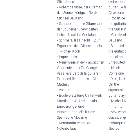
Clive Jones
orchestrated
• Robert de Visée, der Gitarrist
guitar ...Allan
des Sonnenkönigs ...Gerd-
Clive Jones
Michael Dausend
• Robert de Vi
• Schubert und die Gitarre: auf
the guitarist o
der Spur einer unerwiderten
the Sun King
Liebe ...Nicoletta Confalone
...Gerd-Michae
• Schmerz, lass nach! – Zur
Dausend
Ergonomie des Gitarrenspiels
• Schubert an
...Michael Koch
the guitar: on 
• Impressum
trail of an
• Neue Wege in der klassischen
unrequited lov
Gitarrentechnik Zu George
...Nicoletta
Vassilevs L’art de la guitare –
Confalone
Extended Techniques ...Cla
• Pain, let it go
Mathieu
On the
• Vorankündigung
ergonomics o
• Buchvorstellung Ulrike Merk
guitar playing
Musik aus Al-Andalus als
...Michael Ko
Erneuerungs- und
• Imprint
Inspirationsquelle für die
• New ways in
Spanische Moderne
classical guit
• Konstantin Vassiliev -
technique On
Notenbeilage
George