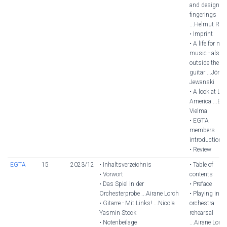
and design of
fingerings
...Helmut Rich
• Imprint
• A life for new
music - also
outside the
guitar ...Jörg
Jewanski
• A look at Lat
America ...En
Vielma
• EGTA
members
introduction
• Review
EGTA
15
2023/12
• Inhaltsverzeichnis
• Table of
• Vorwort
contents
• Das Spiel in der
• Preface
Orchesterprobe ...Airane Lorch
• Playing in th
• Gitarre - Mit Links! ...Nicola
orchestra
Yasmin Stock
rehearsal
• Notenbeilage
...Airane Lorch