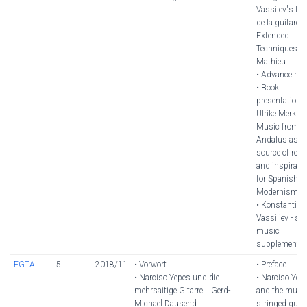
Vassilev's L'a
de la guitare -
Extended
Techniques ...
Mathieu
• Advance not
• Book
presentation
Ulrike Merk
Music from Al
Andalus as a
source of ren
and inspirati
for Spanish
Modernism
• Konstantin
Vassiliev - sh
music
supplement
EGTA
5
2018/11
• Vorwort
• Preface
• Narciso Yepes und die
• Narciso Yep
mehrsaitige Gitarre ...Gerd-
and the multi-
Michael Dausend
stringed guita