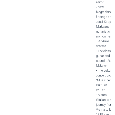
editor
• New
biographical
findings abou
Josef Kaspar
Mertz and his
guitaristic
environment
...Andreas
Stevens
• The classica
guitar and its
sound ...Rola
Metzner
• Intercultural
concert projec
"Music betwe
Cultures" ...L
Wüller
• Mauro
Giuliani's ret
journey from
Vienna to Italy
1819 - known