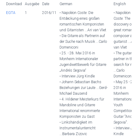
Download
Ausgabe
Date
German
English
EGTA
1
2016/11
• Napoléon Coste: Die
• Napoléon
Entdeckung eines großen
Coste: The
romantischen Komponisten
discovery of a
und Gitarristen ...Ari van Vliet
great romanti
• Die Gitarre als Partnerin auf
composer an
der Suche nach Musik ...Carlo
guitarist ...Ari
Domeniconi
van Vliet
• 25. - 28. Mai 2016 in
• The guitar a
Monheim Internationaler
partner in the
Jugendwettbewerb für Gitarre
search for mu
„Andrés Segovia“
...Carlo
• Interview Jürg Kindle
Domeniconi
• Johann Sebastian Bachs
• May 25 - 28,
Beziehungen zur Laute ...Gerd-
2016 in
Michael Dausend
Monheim
• 4. Hildener Meisterkurs für
International
Mandoline und Gitarre
Youth
International renommierte
Competition f
Komponisten zu Gast
Guitar "André
• Linkshändigkeit im
Segovia".
Instrumentalunterricht
• Interview Jü
...Barbara Zizovic
Kindle