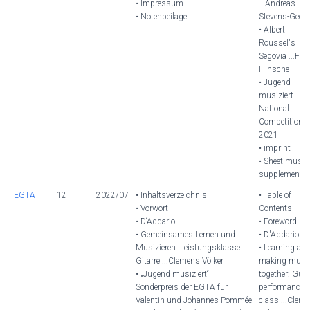
• Impressum
...Andreas
• Notenbeilage
Stevens-Geen
• Albert
Roussel's
Segovia ...Fab
Hinsche
• Jugend
musiziert
National
Competition
2021
• imprint
• Sheet music
supplement
EGTA
12
2022/07
• Inhaltsverzeichnis
• Table of
• Vorwort
Contents
• D‘Addario
• Foreword
• Gemeinsames Lernen und
• D'Addario
Musizieren: Leistungsklasse
• Learning an
Gitarre ...Clemens Völker
making musi
• „Jugend musiziert“
together: Guit
Sonderpreis der EGTA für
performance
Valentin und Johannes Pommée
class ...Clem