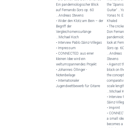
Ein pandemiologischer Blick
the 'Spanish
auf Fernando Sors op. 60
Guitar' ...Ya'
...Andreas Stevens
Yonas N. El-
• Wider den Klotz am Bein – der
Khaled
Begriff der
• The crickets 
Vergleichsmensurlänge
Don Fernando
...Michael Koch
pandemiologi
• Interview Pablo Sáinz-Villegas
look at Ferna
• Impressum
Sors op. 60
• CONNECTED: aus einer
...Andreas
kleinen Idee wird ein
Stevens
weltumspannendes Projekt
• Against the
• Johannes Öllinger -
block on the le
Notenbeilage
the concept of
• Internationaler
comparative
Jugendwettbewerb für Gitarre
scale length
...Michael Ko
• Interview Pa
Sáinz-Villegas
• Imprint
• CONNECTE
a small idea
becomes a