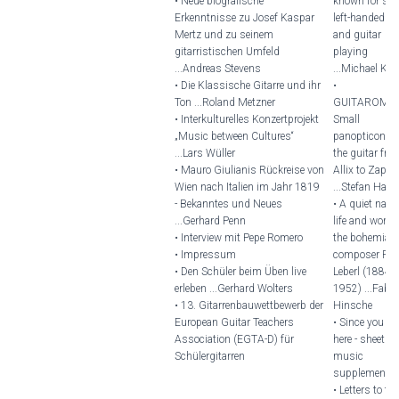
• Neue biografische
known for sure
Erkenntnisse zu Josef Kaspar
left-handedne
Mertz und zu seinem
and guitar
gitarristischen Umfeld
playing
...Andreas Stevens
...Michael Ko
• Die Klassische Gitarre und ihr
•
Ton ...Roland Metzner
GUITAROMA
• Interkulturelles Konzertprojekt
Small
„Music between Cultures“
panopticon of
...Lars Wüller
the guitar fro
• Mauro Giulianis Rückreise von
Allix to Zappa
Wien nach Italien im Jahr 1819
...Stefan Hack
- Bekanntes und Neues
• A quiet natur
...Gerhard Penn
life and work 
• Interview mit Pepe Romero
the bohemian
• Impressum
composer Rud
• Den Schüler beim Üben live
Leberl (1884-
erleben ...Gerhard Wolters
1952) ...Fabi
• 13. Gitarrenbauwettbewerb der
Hinsche
European Guitar Teachers
• Since you ar
Association (EGTA-D) für
here - sheet
Schülergitarren
music
supplement
• Letters to the