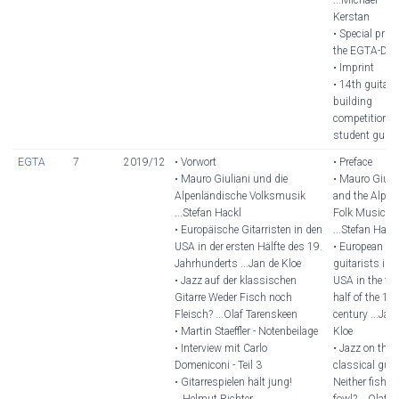
Kerstan
• Special prize
the EGTA-D
• Imprint
• 14th guitar
building
competition fo
student guita
EGTA
7
2019/12
• Vorwort
• Preface
• Mauro Giuliani und die
• Mauro Giuli
Alpenländische Volksmusik
and the Alpin
...Stefan Hackl
Folk Music
• Europäische Gitarristen in den
...Stefan Hack
USA in der ersten Hälfte des 19.
• European
Jahrhunderts ...Jan de Kloe
guitarists in 
• Jazz auf der klassischen
USA in the fir
Gitarre Weder Fisch noch
half of the 19
Fleisch? ...Olaf Tarenskeen
century ...Jan
• Martin Staeffler - Notenbeilage
Kloe
• Interview mit Carlo
• Jazz on the
Domeniconi - Teil 3
classical guit
• Gitarrespielen hält jung!
Neither fish n
...Helmut Richter
fowl? ...Olaf