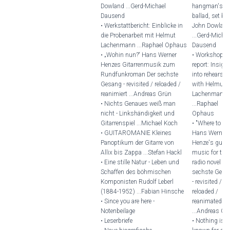
Dowland ...Gerd-Michael
hangman's
Dausend
ballad, set by
• Werkstattbericht: Einblicke in
John Dowlan
die Probenarbeit mit Helmut
...Gerd-Michae
Lachenmann ...Raphael Ophaus
Dausend
• „Wohin nun?“ Hans Werner
• Workshop
Henzes Gitarrenmusik zum
report: Insigh
Rundfunkroman Der sechste
into rehearsal
Gesang - revisited / reloaded /
with Helmut
reanimiert ...Andreas Grün
Lachenmann
• Nichts Genaues weiß man
...Raphael
nicht - Linkshändigkeit und
Ophaus
Gitarrenspiel ...Michael Koch
• "Where to n
• GUITAROMANIE Kleines
Hans Werner
Panoptikum der Gitarre von
Henze's guita
Allix bis Zappa ...Stefan Hackl
music for the
• Eine stille Natur - Leben und
radio novel De
Schaffen des böhmischen
sechste Gesa
Komponisten Rudolf Leberl
- revisited /
(1884-1952) ...Fabian Hinsche
reloaded /
• Since you are here -
reanimated
Notenbeilage
...Andreas Gr
• Leserbriefe
• Nothing is