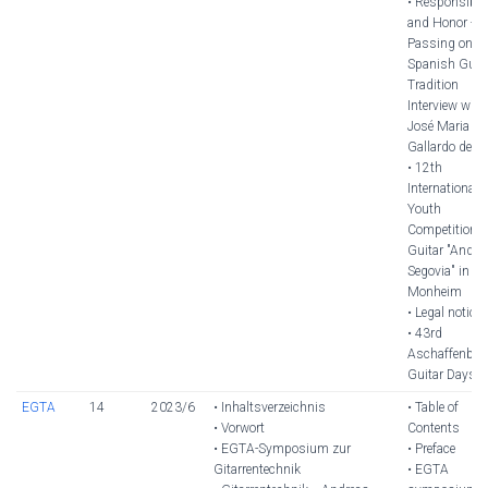
• Responsibili
and Honor -
Passing on th
Spanish Guit
Tradition
Interview with
José Maria
Gallardo del R
• 12th
International
Youth
Competition f
Guitar "André
Segovia" in
Monheim
• Legal notice
• 43rd
Aschaffenbur
Guitar Days
EGTA
14
2023/6
• Inhaltsverzeichnis
• Table of
• Vorwort
Contents
• EGTA-Symposium zur
• Preface
Gitarrentechnik
• EGTA