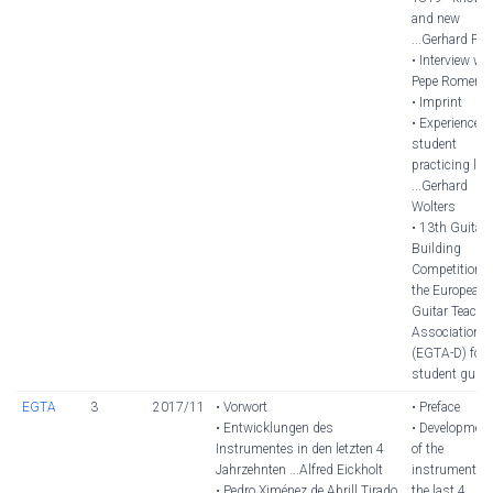
and new
...Gerhard Pe
• Interview wi
Pepe Romero
• Imprint
• Experience t
student
practicing live
...Gerhard
Wolters
• 13th Guitar
Building
Competition o
the European
Guitar Teache
Association
(EGTA-D) for
student guita
EGTA
3
2017/11
• Vorwort
• Preface
• Entwicklungen des
• Developmen
Instrumentes in den letzten 4
of the
Jahrzehnten ...Alfred Eickholt
instrument in
• Pedro Ximénez de Abrill Tirado
the last 4