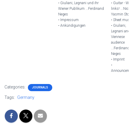
• Giuliani, Legnani und ihr
• Guitar - With
Wiener Publikum ...Ferdinand
links! ...Nicola
Neges
Yasmin Stock
• Impressum
• Sheet music
• Ankündigungen
• Giuliani,
Legnani and t
Viennese
audience
...Ferdinand
Neges
• Imprint
•
Announcemen
Categories:
JOURNALS
Tags:
Germany