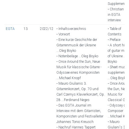
Supplement
• Christian Kie
in EGTA
interview
EGTA
13
2022/12
• Inhaltsverzeichnis
• Table of
• Vorwort
Contents
• Eine kurze Geschichte der
• Preface
Gitarrenmusik der Ukraine
• A short hist
...Oleg Boyko
of guitar mus
• Notenbeilage ...Oleg Boyko
of Ukraine ...O
• Once Around the Sun, Neue
Boyko
Musik für klassische Gitarre -
• Sheet music
Odyssee eines Komponisten
supplement
...Michael Knopf
...Oleg Boyko
• Mauro Giulianis 3.
• Once Aroun
Gitarrenkonzert, Op. 70 und
the Sun, New
Carl Czernys Klavierkonzert, Op.
Music for
28 ...Ferdinand Neges
Classical Gui
• Das EGTA Journal im
- Odyssey of 
Interview mit dem Gitarristen,
Composer
Komponisten und Festivalleiter
...Michael Kn
Johannes Tonio Kreusch
• Mauro
• Nachruf Hannes Tappert
Giuliani's 3rd