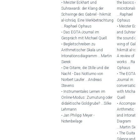
• Meister Eckhart und
the basics of
Suhrawardi: der Klang der
microtonality
Schwinge des Gabriel - hikmāt
...Raphael
al-ishrāq. Eine Werkbetrachtung
Ophaus
...Raphael Ophaus
• Meister Eckh
• Das EGTA-Journal im
and Suhrawar
Gespräch mit Michael Quell
the sound of 
• Begleitschreiben zu
wing of Gabrie
Arithmetischer Skala und
hikmāt al-ishr
Intonationsdiagramm ...Martin
A review of
Sierek
works ...Raph
• Die Gitarre, die Stille und die
Ophaus
Nacht - Das Notturno von
• The EGTA
Norbert Laufer ...Andreas
Journal in
Stevens
conversation
• Instrumentales Lernen im
with Michael
Online-Modus: Zumutung oder
Quell
didaktische Goldgrube? ...Silke
• Accompany
Lehmann
Arithmetic Sc
• Jan Philipp Meyer -
and Intonatio
Notenbeilage
Diagram
...Martin Siere
• The Guitar, t
Silence and th