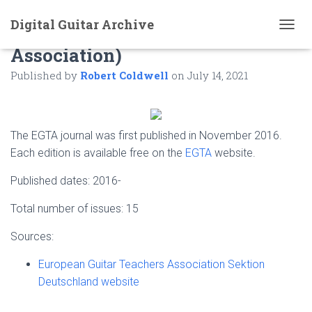
Digital Guitar Archive
EGTA (European Guitar Teachers
T
Association)
O
G
Published by
Robert Coldwell
on
July 14, 2021
G
L
E
N
A
The EGTA journal was first published in November 2016.
V
Each edition is available free on the
EGTA
website.
I
G
Published dates: 2016-
A
T
Total number of issues: 15
I
O
N
Sources:
European Guitar Teachers Association Sektion
Deutschland website