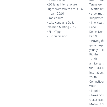
• 20 Jahre Internationaler
Tarenskeen
Jugendwettbewerb der EGTA D
• Martin Staeff
im Jahr 2020
- sheet music
• Impressum
supplement
• Lake Konstanz Guitar
• Interview wi
Research Meeting 2019
Carlo
• Film-Tipp
Domeniconi -
• Buchrezension
Part 3
• Playing the
guitar keeps 
young! ...Hel
Richter
• 20th
anniversary of
the EGTA D
International
Youth
Competition i
2020
• Imprint
• Lake Consta
Guitar Resear
Meeting 2019