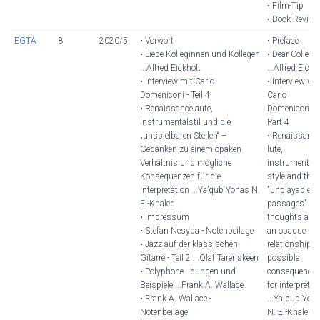
• Film-Tip
• Book Review
EGTA
8
2020/5
• Vorwort
• Preface
• Liebe Kolleginnen und Kollegen
• Dear Collea
...Alfred Eickholt
...Alfred Eickh
• Interview mit Carlo
• Interview wi
Domeniconi - Teil 4
Carlo
• Renaissancelaute,
Domeniconi -
Instrumentalstil und die
Part 4
„unspielbaren Stellen“ –
• Renaissance
Gedanken zu einem opaken
lute,
Verhältnis und mögliche
instrumental
Konsequenzen für die
style and the
Interpretation ...Ya’qub Yonas N.
"unplayable
El-Khaled
passages" -
• Impressum
thoughts abo
• Stefan Nesyba - Notenbeilage
an opaque
• Jazz auf der klassischen
relationship 
Gitarre - Teil 2 ...Olaf Tarenskeen
possible
• Polyphone bungen und
consequence
Beispiele ...Frank A. Wallace
for interpretat
• Frank A. Wallace -
...Ya'qub Yon
Notenbeilage
N. El-Khaled