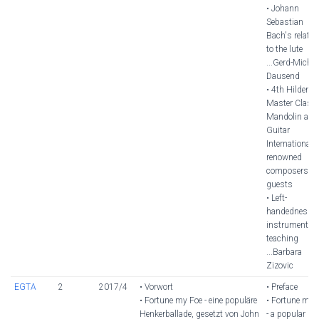
• Johann
Sebastian
Bach's relatio
to the lute
...Gerd-Michae
Dausend
• 4th Hilden
Master Class 
Mandolin and
Guitar
Internationally
renowned
composers a
guests
• Left-
handedness i
instrumental
teaching
...Barbara
Zizovic
EGTA
2
2017/4
• Vorwort
• Preface
• Fortune my Foe - eine populäre
• Fortune my 
Henkerballade, gesetzt von John
- a popular