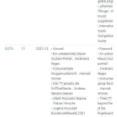
global project
• Johannes
Öllinger - shee
music
supplement
• International
Youth
Competition f
Guitar
EGTA
11
2021/12
• Vorwort
• Foreword
• Ein unbekanntes Mauro
• An unknown
Giuliani-Porträt ...Ferdinand
Mauro Giulian
Neges
portrait
• Instrumentaler
...Ferdinand
Gruppenunterricht ...Hannah
Neges
Wirmer
• Instrumenta
• Drei ??? jenseits der
group lesson
Griffbrettkante ...Andreas
...Hannah
Stevens-Geenan
Wirmer
• Albert Roussels Segovia
• Three ???
...Fabian Hinsche
beyond the ed
• Jugend musiziert
of the
Bundeswettbewerb 2021
fingerboard