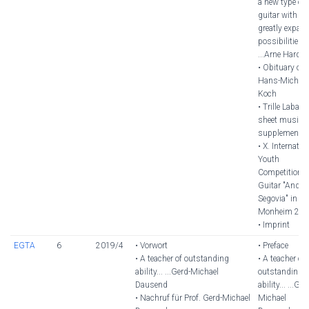
a new type of
guitar with
greatly expan
possibilities
...Arne Harder
• Obituary of
Hans-Michael
Koch
• Trille Labarre
sheet music
supplement
• X. Internatio
Youth
Competition f
Guitar "Andre
Segovia" in
Monheim 20
• Imprint
EGTA
6
2019/4
• Vorwort
• Preface
• A teacher of outstanding
• A teacher of
ability... ...Gerd-Michael
outstanding
Dausend
ability... ...Ger
• Nachruf für Prof. Gerd-Michael
Michael