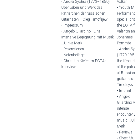
• Andrei Sychra (1773–1850):
Völker
Über Leben und Werk des
• "Youth Musi
Patriarchen der russischen
Performance"
Gitarristen ...Oleg Timofejew
special prize o
• Impressum
the EGTA for
• Angelo Gilardino - Eine
Valentin and
intensive Begegnung mit Musik
Johannes
...Ulrike Merk
Pommée
• Rezensionen
• Andrei Sych
• Notenbeilage
(1773-1850):
• Christian Kiefer im EGTA-
the life and w
Interview
of the patriar
of Russian
guitarists ...O
Timofeyev
• Imprint
• Angelo
Gilardino An
intense
encounter wit
music ...Ulrik
Merk
• Reviews
• Sheet Music