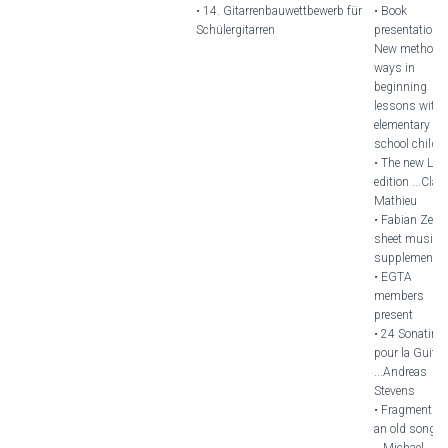
• 14. Gitarrenbauwettbewerb für
• Book
Schülergitarren
presentation
New methodic
ways in
beginning
lessons with
elementary
school childr
• The new Llob
edition ...Cla
Mathieu
• Fabian Zeller
sheet music
supplement
• EGTA
members
present
• 24 Sonatine
pour la Guitar
...Andreas
Stevens
• Fragments o
an old song
...Michael