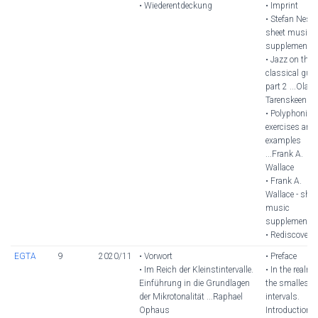
• Wiederentdeckung
• Imprint
• Stefan Nesyb
sheet music
supplement
• Jazz on the
classical guita
part 2 ...Olaf
Tarenskeen
• Polyphonic
exercises and
examples
...Frank A.
Wallace
• Frank A.
Wallace - shee
music
supplement
• Rediscovery
EGTA
9
2020/11
• Vorwort
• Preface
• Im Reich der Kleinstintervalle.
• In the realm 
Einführung in die Grundlagen
the smallest
der Mikrotonalität ...Raphael
intervals.
Ophaus
Introduction t