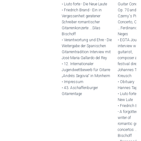
• Liuto forte - Die Neue Laute
Guitar Concer
• Friedrich Brand - Ein in
Op. 70 and Ca
Vergessenheit geratener
Czerny's Pian
Schreiber romantischer
Concerto, Op.
Gitarrenkonzerte ...Silas
...Ferdinand
Bischoff
Neges
• Verantwortung und Ehre - Die
• EGTA Journ
Weitergabe der Spanischen
interview with
Gitarrentradition Interview mit
guitarist,
José Maria Gallardo del Rey
composer an
• 12. Internationaler
festival direct
Jugendwettbewerb für Gitarre
Johannes Ton
„Andrés Segovia“ in Monheim
Kreusch
• Impressum
• Obituary
• 43. Aschaffenburger
Hannes Tappe
Gitarrentage
• Liuto forte - 
New Lute
• Friedrich Br
- A forgotten
writer of
romantic guit
concertos ...S
Bischoff