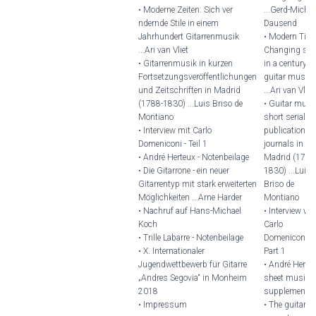
• Moderne Zeiten: Sich ver
...Gerd-Michae
ndernde Stile in einem
Dausend
Jahrhundert Gitarrenmusik
• Modern Tim
...Ari van Vliet
Changing sty
• Gitarrenmusik in kurzen
in a century of
Fortsetzungsveröffentlichungen
guitar music
und Zeitschriften in Madrid
...Ari van Vliet
(1788-1830) ...Luis Briso de
• Guitar musi
Montiano
short serial
• Interview mit Carlo
publications 
Domeniconi - Teil 1
journals in
• André Herteux - Notenbeilage
Madrid (1788
• Die Gitarrone - ein neuer
1830) ...Luis
Gitarrentyp mit stark erweiterten
Briso de
Möglichkeiten ...Arne Harder
Montiano
• Nachruf auf Hans-Michael
• Interview wi
Koch
Carlo
• Trille Labarre - Notenbeilage
Domeniconi -
• X. Internationaler
Part 1
Jugendwettbewerb für Gitarre
• André Herteu
„Andres Segovia“ in Monheim
sheet music
2018
supplement
• Impressum
• The guitarron