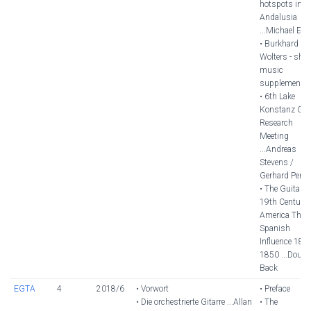
hotspots in
Andalusia
...Michael Erni
• Burkhard
Wolters - shee
music
supplement
• 6th Lake
Konstanz Gui
Research
Meeting
...Andreas
Stevens /
Gerhard Penn
• The Guitar i
19th Century
America The
Spanish
Influence 1820
1850 ...Dougl
Back
EGTA
4
2018/6
• Vorwort
• Preface
• Die orchestrierte Gitarre ...Allan
• The