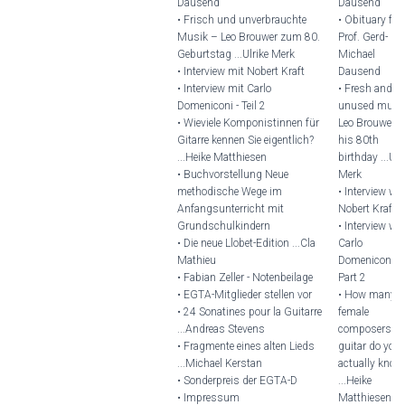
Dausend
Dausend
• Frisch und unverbrauchte
• Obituary for
Musik – Leo Brouwer zum 80.
Prof. Gerd-
Geburtstag ...Ulrike Merk
Michael
• Interview mit Nobert Kraft
Dausend
• Interview mit Carlo
• Fresh and
Domeniconi - Teil 2
unused music
• Wieviele Komponistinnen für
Leo Brouwer o
Gitarre kennen Sie eigentlich?
his 80th
...Heike Matthiesen
birthday ...Ulr
• Buchvorstellung Neue
Merk
methodische Wege im
• Interview wi
Anfangsunterricht mit
Nobert Kraft
Grundschulkindern
• Interview wi
• Die neue Llobet-Edition ...Cla
Carlo
Mathieu
Domeniconi -
• Fabian Zeller - Notenbeilage
Part 2
• EGTA-Mitglieder stellen vor
• How many
• 24 Sonatines pour la Guitarre
female
...Andreas Stevens
composers fo
• Fragmente eines alten Lieds
guitar do you
...Michael Kerstan
actually know
• Sonderpreis der EGTA-D
...Heike
• Impressum
Matthiesen