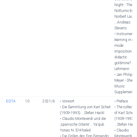
Night - The
Notturno by
Norbert Laufer
...Andreas
Stevens
• Instrumenta
learning in on
mode:
Imposition or
didactic
goldmine? ...S
Lehmann
• Jan Philipp
Meyer - Sheet
Music
Supplement
EGTA
10
2021/6
• Vorwort
• Preface
• Die Sammlung von Karl Scheit
• The collectio
(1909-1993) ...Stefan Hackl
of Karl Scheit
• Claudio Monteverdi und die
(1909-1993)
‚spanische Gitarre‘ ...Ya’qub
...Stefan Hack
Yonas N. El-Khaled
• Claudio
• Die Grillen des Don Fernando-
Monteverdi a