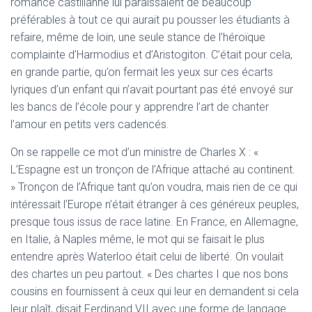
romance castillanne lui paraissaient de beaucoup
préférables à tout ce qui aurait pu pousser les étudiants à
refaire, même de loin, une seule stance de l’héroïque
complainte d’Harmodius et d’Aristogiton. C’était pour cela,
en grande partie, qu’on fermait les yeux sur ces écarts
lyriques d’un enfant qui n’avait pourtant pas été envoyé sur
les bancs de l’école pour y apprendre l’art de chanter
l’amour en petits vers cadencés.
On se rappelle ce mot d’un ministre de Charles X : «
L’Espagne est un tronçon de l’Afrique attaché au continent.
» Tronçon de l’Afrique tant qu’on voudra, mais rien de ce qui
intéressait l’Europe n’était étranger à ces généreux peuples,
presque tous issus de race latine. En France, en Allemagne,
en Italie, à Naples même, le mot qui se faisait le plus
entendre après Waterloo était celui de liberté. On voulait
des chartes un peu partout. « Des chartes I que nos bons
cousins en fournissent à ceux qui leur en demandent si cela
leur plaît, disait Ferdinand VII avec une forme de langage