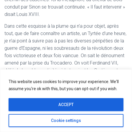
conduit par Sinon se trouvait continuée. « Il faut intervenir »
disait Louis XVIII.
Dans cette esquisse à la plume qui n’a pour objet, après
tout, que de faire connaître un artiste, un Tyrtée d’une heure,
je n’ai point à suivre pas à pas les diverses péripéties de la
guerre d’Espagne, ni les soubresauts de la révolution deux
fois victorieuse et deux fois vaincue. On sait le dénoument
amené par la prise du Trocadero. On voit Ferdinand VII,
délié de la noble captivité où le tenaient les Cortès, rentrer
dans sa ville en s’agenouillant, pieds-nus, à la manière d’un
This website uses cookies to improve your experience. We'll
musulman, sous le porche de NotreDame d’Atocha. Dès ce
assume you're ok with this, but you can opt-out if you wish.
moment, l’
Hymne de Riégo
s’est tu ; les officiers patriotes
sont fusillés ou en fuite les orateurs et les journalistes sont
ACCEPT
envoyés aux galères ; Riégo lui-même, livré par les paysans
qui l’avaient porté en triomphe, une année auparavant, est
Cookie settings
condamné au supplice de la
garote
et meurt en lançant sur
ce peuple si mobile un regard mêlé de désenchantement et