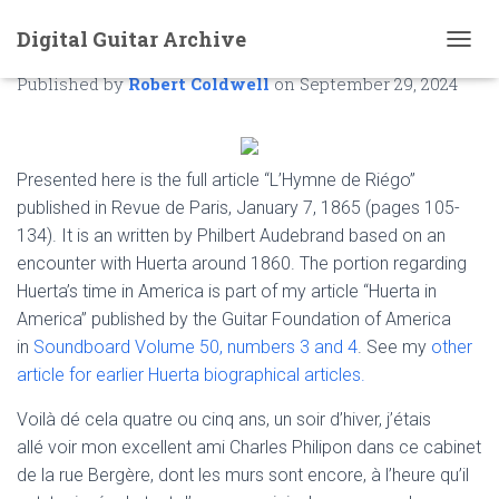
Digital Guitar Archive
L’Hymne de Riégo
T
O
Published by
Robert Coldwell
on
September 29, 2024
G
G
L
E
Presented here is the full article “L’Hymne de Riégo”
N
A
published in Revue de Paris, January 7, 1865 (pages 105-
V
134). It is an written by Philbert Audebrand based on an
I
encounter with Huerta around 1860. The portion regarding
G
Huerta’s time in America is part of my article “Huerta in
A
T
America” published by the Guitar Foundation of America
I
in
Soundboard Volume 50, numbers 3 and 4
. See my
other
O
article for earlier Huerta biographical articles.
N
Voilà dé cela quatre ou cinq ans, un soir d’hiver, j’étais
allé voir mon excellent ami Charles Philipon dans ce cabinet
de la rue Bergère, dont les murs sont encore, à l’heure qu’il