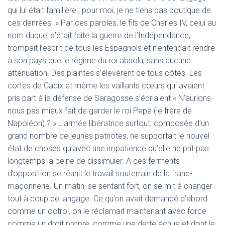
qui lui était familière ; pour moi, je ne tiens pas boutique de
ces denrées. » Par ces paroles, le fils de Charles IV, celui au
nom duquel s’était faite la guerre de l’Indépendance,
trompait l’esprit de tous les Espagnols et n’entendait rendre
à son pays que le régime du roi absolu, sans aucune
atténuation. Des plaintes s’élevèrent de tous côtés. Les
cortès de Cadix et même les vaillants cœurs qui avaient
pris part à la défense de Saragosse s’écriaient « N’aurions-
nous pas mieux fait de garder le roi Pepe (le frère de
Napoléon) ? » L’armée libératrice surtout, composée d’un
grand nombre de jeunes patriotes, ne supportait le nouvel
état de choses qu’avec une impatience qu’elle ne prit pas
longtemps la peine de dissimuler. A ces ferments
d’opposition se réunit le travail souterrain de la franc-
maçonnerie. Un matin, se sentant fort, on se mit à changer
tout à coup de langage. Ce qu’on avait demandé d’abord
comme un octroi, on le réclamait maintenant avec force
comme un droit propre, comme une dette échue et dont le