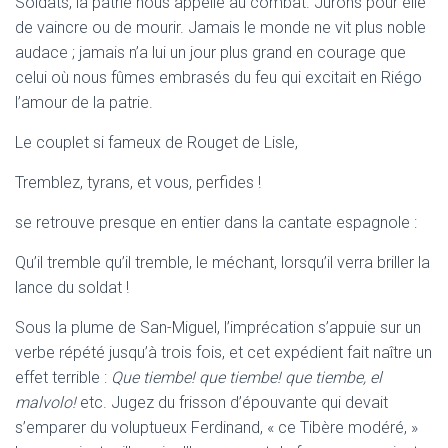
Soldats, la patrie nous appelle au combat. Jurons pour elle
de vaincre ou de mourir. Jamais le monde ne vit plus noble
audace ; jamais n’a lui un jour plus grand en courage que
celui où nous fûmes embrasés du feu qui excitait en Riégo
l’amour de la patrie.
Le couplet si fameux de Rouget de Lisle,
Tremblez, tyrans, et vous, perfides !
se retrouve presque en entier dans la cantate espagnole :
Qu’il tremble qu’il tremble, le méchant, lorsqu’il verra briller la
lance du soldat !
Sous la plume de San-Miguel, l’imprécation s’appuie sur un
verbe répété jusqu’à trois fois, et cet expédient fait naître un
effet terrible :
Que tiembe! que tiembe! que tiembe, el
malvolo!
etc. Jugez du frisson d’épouvante qui devait
s’emparer du voluptueux Ferdinand, « ce Tibère modéré, »