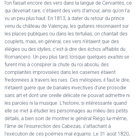
l’on faisait encore des vers dans la langue de Cervantès, ce
qui devenait rare, c’étaient des vers d’amour, ainsi qu’on l’a
vu un peu plus haut. En 1813, à dater du retour du prince
venu du château de Valençay, les guitares résonnaient sur
les places publiques ou dans les tertulias; on chantait des
couplets, mais, en général, ces vers n’étaient que des
élégies ou des idylles, c’est-à-dire des échos affaiblis du
Romancero. Un peu plus tard, lorsque quelques
exaltés
se
furent mis à conspirer la chute du roi absolu, des
complaintes improvisées dans les casernes étaient
fredonnées à travers les rues. Ces mélopées, il faut le dire,
n’étaient guère que de banales invectives d’une prosodie
sans art et dont une oreille délicate ne pouvait admettre ni
les paroles ni la musique. L’histoire, si intéressante quand
elle se met à étudier les personnages au milieu des petits
détails, a bien soin de montrer le général Riégo lui-même,
l’âme de l’insurrection des Cabezas, s’attachant à
l’exécution de ces poëmes mal équarris. Le 31 août 1820,