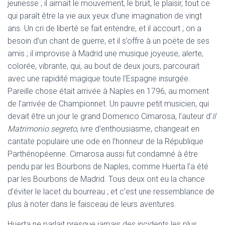
jeunesse ; il aimait le mouvement, le bruit, le plaisir, tout ce
qui paraît être la vie aux yeux d’une imagination de vingt
ans. Un cri de liberté se fait entendre, et il accourt ; on a
besoin d’un chant de guerre, et il s’offre à un poëte de ses
amis ; il improvise à Madrid une musique joyeuse, alerte,
colorée, vibrante, qui, au bout de deux jours, parcourait
avec une rapidité magique toute l’Espagne insurgée.
Pareille chose était arrivée à Naples en 1796, au moment
de l’arrivée de Championnet. Un pauvre petit musicien, qui
devait être un jour le grand Domenico Cimarosa, l’auteur d’
Il
Matrimonio segreto
, ivre d’enthousiasme, changeait en
cantate populaire une ode en l’honneur de la République
Parthénopéenne. Cimarosa aussi fut condamné à être
pendu par les Bourbons de Naples, comme Huerta l’a été
par les Bourbons de Madrid. Tous deux ont eu la chance
d’éviter le lacet du bourreau ; et c’est une ressemblance de
plus à noter dans le faisceau de leurs aventures.
Huerta ne parlait presque jamais des incidents les plus