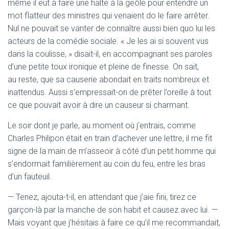
même il eut à faire une halte à la geôle pour entendre un
mot flatteur des ministres qui venaient do le faire arrêter.
Nul ne pouvait se vanter de connaître aussi bien quo lui les
acteurs de la comédie sociale. « Je les ai si souvent vus
dans la coulisse, » disait-il, en accompagnant ses paroles
d’une petite toux ironique et pleine de finesse. On sait,
au reste, que sa causerie abondait en traits nombreux et
inattendus. Aussi s’empressait-on de prêter l’oreille à tout
ce que pouvait avoir à dire un causeur si charmant.
Le soir dont je parle, au moment où j’entrais, comme
Charles Philipon était en train d’achever une lettre, il me fit
signe de la main de m’asseoir à côté d’un petit homme qui
s’endormait familièrement au coin du feu, entre les bras
d’un fauteuil.
— Tenez, ajouta-t-il, en attendant que j’aie fini, tirez ce
garçon-là par la manche de son habit et causez avec lui. —
Mais voyant que j’hésitais à faire ce qu’il me recommandait,