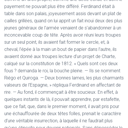
payement ne pouvait plus être différé. Ferdinand était à
table dans son palais, joyeusement assis devant un plat de
cailles grillées, quand on lui apprit un fait inouï deux des plus
jeunes généraux de l’armée venaient de s’abandonner à un
inconcevable coup de tête. Après avoir réuni leurs troupes
sur un seul point, ils avaient fait former le cercle, et, à
cheval, l’épée à la main un bout de papier dans l’autre, ils
avaient donné aux troupes lecture d’un projet de Charte,
calqué sur la constitution de 1812. « Quels sont ces deux
fous ? demanda le roi, la bouche pleine. — Ils se nomment
Riégo et Quiroga. — Deux bonnes lames, les plus charmants
valseurs de l’Espagne, » répliqua Ferdinand en affectant de
rire. — Au fond, il commençait à être soucieux. En effet, à
quelques instants de là, il pouvait apprendre, par estafette,
que ce fait, que, dans le premier moment, il avait pris pour
une échauffourée de deux têtes folles, prenait le caractère
d’une véritable insurrection, à laquelle il ne faudrait plus
qu’une étincelle pour devenir nationale. Sans déposséder le