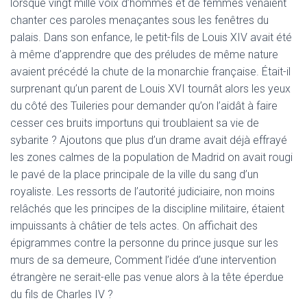
lorsque vingt mille voix d’hommes et de femmes venaient
chanter ces paroles menaçantes sous les fenêtres du
palais. Dans son enfance, le petit-fils de Louis XIV avait été
à même d’apprendre que des préludes de même nature
avaient précédé la chute de la monarchie française. Était-il
surprenant qu’un parent de Louis XVI tournât alors les yeux
du côté des Tuileries pour demander qu’on l’aidât à faire
cesser ces bruits importuns qui troublaient sa vie de
sybarite ? Ajoutons que plus d’un drame avait déjà effrayé
les zones calmes de la population de Madrid on avait rougi
le pavé de la place principale de la ville du sang d’un
royaliste. Les ressorts de l’autorité judiciaire, non moins
relâchés que les principes de la discipline militaire, étaient
impuissants à châtier de tels actes. On affichait des
épigrammes contre la personne du prince jusque sur les
murs de sa demeure, Comment l’idée d’une intervention
étrangère ne serait-elle pas venue alors à la tête éperdue
du fils de Charles IV ?