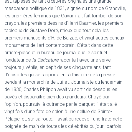
est, tapissés de tant d’œuvres originales une grande
mascarade politique de 1831, signée du nom de Grandville,
les premières femmes que Gavarni ait fait tomber de son
crayon, les premiers dessins d’Henri Daumier, les premiers
tableaux de Gustave Doré, mieux que tout cela, les
premiers manuscrits d’H. de Balzac, et vingt autres curieux
monuments de l’art contemporain. C’était dans cette
arrière-pièce d’un bureau de journal que le spirituel
fondateur de
la Caricature
racontait avec une verve
toujours juvénile, en dépit de ses cinquante ans, tant
d’épisodes qui se rapportaient à l’histoire de la presse
pendant la monarchie de Juillet. Journaliste du lendemain
de 1830, Charles Philipon avait vu sortir de dessous les
pavés et disparaître bien des grandeurs. Choyé par
l’opinion, poursuivi à outrance par le parquet, il était allé
vingt fois d’une fête de salon à une cellule de Sainte-
Pélagie, et, sur sa route, il avait pu recevoir une fraternelle
poignée de main de toutes les célébrités du jour ; parfois