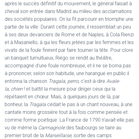
après le succès définitif du mouvement, le général faisait à
cheval son entrée dans Madrid au milieu des acclamations
des sociétés populaires. On lui fit parcourir en triomphe une
partie de la ville. Durant cette journée, il ressemblait un peu
à ses deux devanciers de Rome et de Naples, à Cola Rienzi
et à Masaniello, à qui les fleurs jetées par les femmes et les
vivats de la foule finirent par faire tourner la tête. Pour clore
un banquet tumultueux, Riégo se rendit au théâtre,
accompagné d’une foule nombreuse, et il ne se borna pas
à prononcer, selon son habitude, une harangue en public il
entonna la chanson
Tragala, perro
, c’est-à-dire
Avale-
la, chien
! et battit la mesure pour diriger ceux qui la
répétaient en chœur. Mais, à quelques jours de là, par
bonheur, la
Tragala
cédait le pas à un chant nouveau, à une
cantate moins grossière tout à la fois comme pensée et
comme forme poétique. La France de 1790 n’avait-elle pas
vu de même la
Carmagnole
des faubourgs se taire au
premier bruit de la
Marseillaise
, sortie des camps