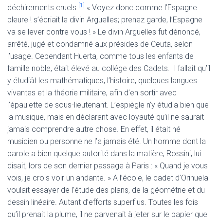
[1]
déchirements cruels.
« Voyez donc comme l’Espagne
pleure ! s’écriait le divin Arguelles; prenez garde, l’Espagne
va se lever contre vous ! » Le divin Arguelles fut dénoncé,
arrêté, jugé et condamné aux présides de Ceuta, selon
l’usage. Cependant Huerta, comme tous les enfants de
famille noble, était élevé au collége des Cadets. Il fallait qu’il
y étudiât les mathématiques, l’histoire, quelques langues
vivantes et la théorie militaire, afin d’en sortir avec
l’épaulette de sous-lieutenant. L’espiègle n’y étudia bien que
la musique, mais en déclarant avec loyauté qu’il ne saurait
jamais comprendre autre chose. En effet, il était né
musicien ou personne ne l’a jamais été. Un homme dont la
parole a bien quelque autorité dans la matière, Rossini, lui
disait, lors de son dernier passage à Paris : « Quand je vous
vois, je crois voir un andante. » A l’école, le cadet d’Orihuela
voulait essayer de l’étude des plans, de la géométrie et du
dessin linéaire. Autant d’efforts superflus. Toutes les fois
qu’il prenait la plume, il ne parvenait à jeter sur le papier que