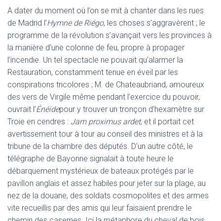
A dater du moment où l’on se mit à chanter dans les rues
de Madrid l’
Hymne de Riégo
, les choses s’aggravèrent ; le
programme de la révolution s’avançait vers les provinces à
la manière d’une colonne de feu, propre à propager
l’incendie. Un tel spectacle ne pouvait qu’alarmer la
Restauration, constamment tenue en éveil par les
conspirations tricolores ; M. de Chateaubriand, amoureux
des vers de Virgile même pendant l’exercice du pouvoir,
ouvrait l’
Énéide
pour y trouver un tronçon d’hexamètre sur
Troie en cendres :
Jam proximus ardet
, et il portait cet
avertissement tour à tour au conseil des ministres et à la
tribune de la chambre des députés. D’un autre côté, le
télégraphe de Bayonne signalait à toute heure le
débarquement mystérieux de bateaux protégés par le
pavillon anglais et assez habiles pour jeter sur la plage, au
nez de la douane, des soldats cosmopolites et des armes
vite recueillis par des amis qui leur faisaient prendre le
chemin des casernes. Ici la métaphore du cheval de bois