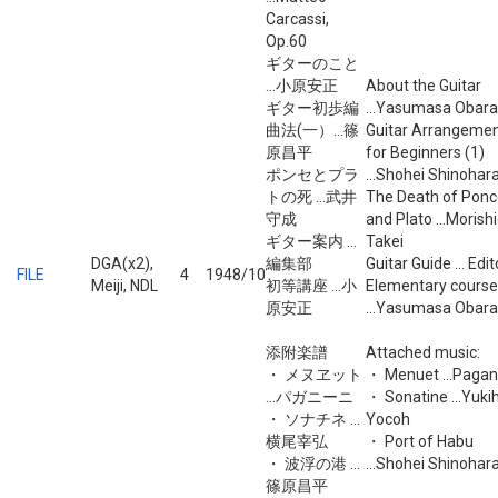
Carcassi,
Op.60
ギターのこと
...小原安正
About the Guitar
ギター初歩編
...Yasumasa Obara
曲法(一）...篠
Guitar Arrangeme
原昌平
for Beginners (1)
ポンセとプラ
...Shohei Shinohar
トの死 ...武井
The Death of Ponc
守成
and Plato ...Morish
ギター案内 ...
Takei
DGA(x2),
編集部
Guitar Guide ... Edit
FILE
4
1948/10
Meiji, NDL
初等講座 ...小
Elementary course
原安正
...Yasumasa Obara
添附楽譜
Attached music:
・ メヌヱット
・ Menuet ...Pagan
...パガニーニ
・ Sonatine ...Yukih
・ ソナチネ ...
Yocoh
横尾宰弘
・ Port of Habu
・ 波浮の港 ...
...Shohei Shinohar
篠原昌平