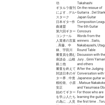
功
Takahashi
ギタルラ復刊
On the reissue of
によす ...デル•
Guitarra ...Del Star
スターク
Japan Guitar
日本ギタ—作
Composition Leag
曲連盟
The 6th Guitar
第六回ギター
Concours
コンク—ル
Words from the
人賞者の言葉
winners ...Saito,
...斉藤、中
Nakabayashi, Uta
林、宇田川
Round Table
審査員を囲む
Discussion with th
座談会 ...山根
Jury ...Ginni Yama
銀ニ他
and others
審査を終えて
After the Judging
対談日本のギ
Conversation with 
ター界 ...中胄
Japanese guitar w
根松衛、小原
...Matsue Nakakok
安正
and Yasumasa Ob
始めてギター
For those who are
を学ぶ人たち
learning the guitar
の為に ...人見
the first time ...Tor