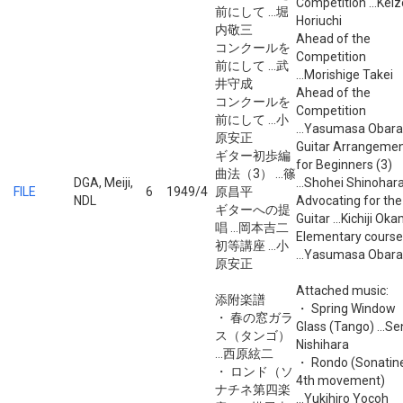
Competition ...Keiz
前にして ...堀
Horiuchi
内敬三
Ahead of the
コンクールを
Competition
前にして ...武
...Morishige Takei
井守成
Ahead of the
コンクールを
Competition
前にして ...小
...Yasumasa Obara
原安正
Guitar Arrangeme
ギター初歩編
for Beginners (3)
曲法（3） ...篠
DGA, Meiji,
...Shohei Shinohar
FILE
6
1949/4
原昌平
NDL
Advocating for the
ギターへの提
Guitar ...Kichiji Ok
唱 ...岡本吉二
Elementary course
初等講座 ...小
...Yasumasa Obara
原安正
Attached music:
添附楽譜
・ Spring Window
・ 春の窓ガラ
Glass (Tango) ...Sen
ス（タンゴ）
Nishihara
...西原絃二
・ Rondo (Sonatine
・ ロンド（ソ
4th movement)
ナチネ第四楽
...Yukihiro Yocoh