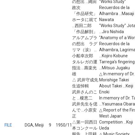
の想出 ...縄田
"Works Study"
政次
Recuerdos de la
「作品研究」
Alhambra ...Masaji
ホータに就て
Nawata
...西田二郎
"Works Study" Jot
「作品解剖」
...Jiro Nishida
アルアムブラ
"Anatomy of a Wor
の想出 ラグ
Recuerdos de la
リマ（涙） ...
Alhambra, Lagrim
小船幸次郎
...Kojiro Kobune
タルレガの運
Tarrega's fingering
指法 ...壽楽光
...Mitsuo Jugaku
雄
△ In memory of Dr.
△ 武井守成先
Morishige Takei
生追悼輯
About Takei ...Keiji
武井さんのこ
Enoki
と ...榎恵二
In memory of Dr. T
武井先生を偲
...Yasumasa Obara
んで ...小原安
△ Report of the Fir
正
West Japan
△第一回西日
Competition ...Koji
FILE
DGA, Meiji
9
1950/11
本コンクール
Ueda
報告 ...上田耕
△ Music Society