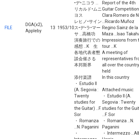
•デ•ニコラ ...
Report of the 4th
リカルド•ムニ
Guitar Competition
ヨス
Clara Romero de N
レヒノ•サイン
...Ricardo Muñoz
DGA(x2),
FILE
13
1953/10
ス•デ•ラ•マー
Regino Sainz de la
Appleby
サ ...高橋功
Maza ...Isao Takah
演奏旅行での
Impressions from 
感想 ...K 生
tour ...K
各地代表者懇
A meeting of
談会催さる
representatives f
本邦斯界
all over the country
held
添付楽譜
In this country
・ Estudio II
(A. Segovia :
Attached music:
Twenty
・ Estudio II (A.
studies for
Segovia : Twenty
the Guitar) ...F.
studies for the Gui
Sor
...F. Sor
・ Romanza
・ Romanza ...N.
...N. Paganini
Paganini
・
・ Intermezzo ...Al