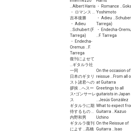
Intermezzo
Harris
...Albert Harris
・ Romance ...Gok
・ ロマンス ...
Yoshimoto
吉本後勝
・ Adieu ...Schubert
・ Adieu
Tarrega)
...Schubert (F.
・ Endecha-Orem
Tarrega)
...F. Tarrega
・ Endecha-
Oremus ...F.
Tarrega
復刊によせて
...ギタルラ社
一同
On the occasion of
日本のギタリ
reissue ...From all 
スト諸君への
at Guitarra
拶挨 ...へスー
Greetings to all
ス•ゴンサーレ
guitarists in Japan
ス
...Jesús González
ギタルラに期
What to expect fr
待するもの ...
Guitarra ...Kazuo
内野和男
Uchino
ギタルラ復刊
On the Reissue of
によす ...高橋
Guitarra ...Isao