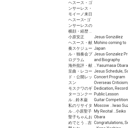
ヘスース・ゴ
ンサーレス・
モイーノ来日
ヘスース• ゴ
ンサーレスの
横顔・経歴 ...
小原安正
Jesus González
ヘスース・献
Mohino coming to
奏スケジュー
Japan
ル・独奏会プ
Jesus Gonzalez Pro
ログラム
and Biography
海外批評・献
...Yasumasa Obara
呈曲・レコー
Jesus Schedule, S
ド・公開レッ
Concert Program
スン
Overseas Criticism
モスクワのギ
Dedication, Record
ターコンクー
Public Lesson
ル ...鈴木巌
Guitar Competition
私のリサイタ
Moscow ...Iwao Su
ル ...小原聖子
My Recital ...Seiko
聖子ちゃんお
Obara
めでとう ...吉
Congratulations, S