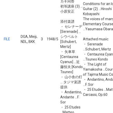
カキ同答
Conditions for an I
初等講座 (3) ...
Guitar (2) ...Hiroshi
小原安正
Kobayashi
The voices of man
添付楽譜
Elementary Course
・ セレナーデ
...Yasumasa Obara
[Serenade] ...
DGA, Meiji,
シウベルト
FILE
3
1948/5
Attached music:
NDL, BKK
[Schubert,
・ Serenade
Mertz]
...Schubert, Mertz
・ 矢車草
・ Centaurea Cya
[Centaurea
...Tsuneo Kondo
Cyanus] ...近
・ The Light of
藤恒夫 [Kondo
Yamakosha ...Cour
Tsuneo]
of Tajima Music Co
・ 山小舎の灯
・ Andantino, And
... タジマ楽譜
...F. Sor
提供
・ 25 Etudes ...Mat
・ Andantino,
Carcassi, Op.60
Andante ...F.
Sor
・ 25 Etudes
...Matteo