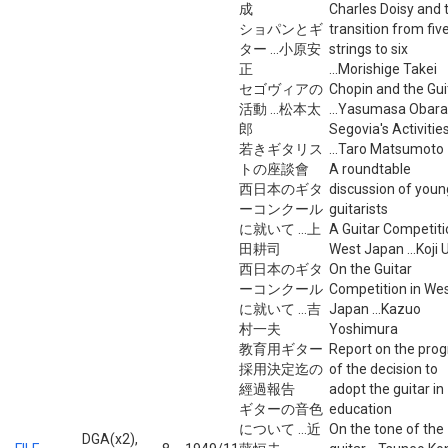
成
Charles Doisy and 
ショパンとギ
transition from fiv
ター ...小原安
strings to six
正
...Morishige Takei
セゴヴィアの
Chopin and the Gui
活動 ...松本太
...Yasumasa Obara
郎
Segovia's Activitie
若きギタリス
...Taro Matsumoto
トの座談會
A roundtable
西日本のギタ
discussion of youn
ーコンクール
guitarists
に就いて ...上
A Guitar Competiti
田耕司
West Japan ...Koji
西日本のギタ
On the Guitar
ーコンクール
Competition in We
に就いて ...吉
Japan ...Kazuo
村一夫
Yoshimura
教育用ギター
Report on the prog
採用決定迄の
of the decision to
經過報告
adopt the guitar in
ギターの音色
education
について ...近
On the tone of the
DGA(x2),