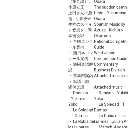
（第九課） ...
Obara
小原安正
The sudden death 
上田さんの急
Ueda ...Yasumasa
逝 ...小原安正
Obara
生梓のスペイ
Spanish Music by
ン音楽を ...岡
Azusa ...Kichijiro
本吉次郎
Okamoto
・ 全国コンク
National Competit
ール案内
Guide
・ 西日本コン
West Japan
クール案内
Competition Guide
・ 添附楽譜解
Commentary
説
Business Division
・ 事業部案内
Attached music in
・ 写譜目録
添付楽譜
Attached music:
・ Rondino
・ Rondino ...Yukih
...Yukihiro
Yoko
Yoko
・ La Soledad ...T.
・ La Soledad
Damas
...T. Damas
・ La Rubia de los
・ La Rubia de
Lunares ...Julian A
los Lunares
・ Marsch, Andant