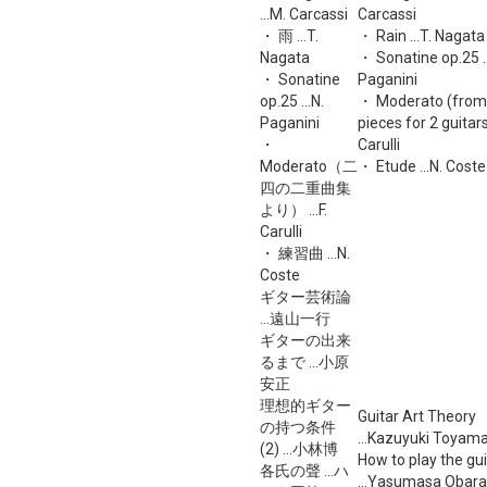
...M. Carcassi
Carcassi
・ 雨 ...T.
・ Rain ...T. Nagata
Nagata
・ Sonatine op.25 ..
・ Sonatine
Paganini
op.25 ...N.
・ Moderato (from
Paganini
pieces for 2 guitars) 
・
Carulli
Moderato（二
・ Etude ...N. Coste
四の二重曲集
より） ...F.
Carulli
・ 練習曲 ...N.
Coste
ギター芸術論
...遠山一行
ギターの出来
るまで ...小原
安正
理想的ギター
Guitar Art Theory
の持つ条件
...Kazuyuki Toyam
(2) ...小林博
How to play the gui
各氏の聲 ...ハ
...Yasumasa Obara