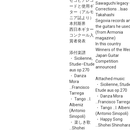
セゴビアレコ
Sawaguchi legacy 
ードと使用ギ
Corrections ...Isao
ター（アルモ
Takahashi
ニア誌より）
Segovia records a
本邦斯界
the guitars he use
西日本ギター
(from Armonia
コンクール入
magazine)
賞者発表
In this country
Winners of the We
添付楽譜
Japan Guitar
・ Sicilienne,
Competition
Studie–Etude
announced
aus op.270
・ Danza
Attached music:
Mora
・ Sicilienne, Stud
...Francisco
Etude aus op.270
Tarrega
・ Danza Mora
・ Tango ...I.
...Francisco Tarreg
Albeniz
・ Tango ...I. Alben
(Antonio
(Antonio Sinopoli)
Sinopoli)
・ Happy Song
・ 楽しき歌
...Shohei Shinohar
...Shohei