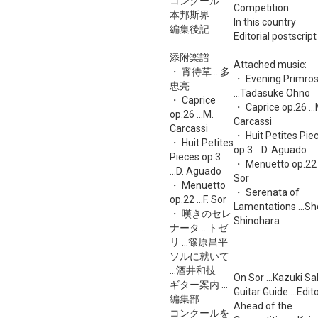
コンクール
Competition
本邦斯界
In this country
編集後記
Editorial postscript
添附楽譜
Attached music:
・ 宵待草 ...多
・ Evening Primro
忠亮
...Tadasuke Ohno
・ Caprice
・ Caprice op.26 ...
op.26 ...M.
Carcassi
Carcassi
・ Huit Petites Pie
・ Huit Petites
op.3 ...D. Aguado
Pieces op.3
・ Menuetto op.22 ..
...D. Aguado
Sor
・ Menuetto
・ Serenata of
op.22 ...F. Sor
Lamentations ...Sh
・ 嘆きのセレ
Shinohara
ナータ ...トゼ
リ ...篠原昌平
ソルに就いて
...酒井和技
On Sor ...Kazuki Sa
ギター案内 ...
Guitar Guide ...Edito
編集部
Ahead of the
コンクールを