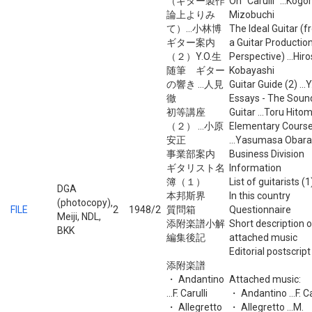
（ギター製作
On "Carulli" ...Kogo
論上よりみ
Mizobuchi
て）...小林博
The Ideal Guitar (
ギター案内
a Guitar Productio
（２）Y.O.生
Perspective) ...Hiro
随筆 ギター
Kobayashi
の響き ...人見
Guitar Guide (2) ...Y
徹
Essays - The Soun
初等講座
Guitar ...Toru Hitom
（２） ...小原
Elementary Course
安正
...Yasumasa Obara
事業部案内
Business Division
ギタリスト名
Information
簿（１）
List of guitarists (1
DGA
本邦斯界
In this country
(photocopy),
FILE
2
1948/2
質問箱
Questionnaire
Meiji, NDL,
添附楽譜小解
Short description o
BKK
編集後記
attached music
Editorial postscript
添附楽譜
・ Andantino
Attached music:
...F. Carulli
・ Andantino ...F. Ca
・ Allegretto
・ Allegretto ...M.