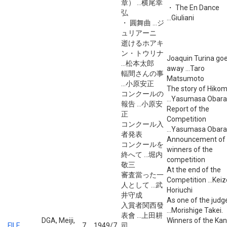
章） ...横尾幸
・ The En Dance
弘
...Giuliani
・ 圓舞曲 ...ジ
ュリアーニ
逝けるホアキ
ン・トウリナ
Joaquin Turina go
...松本太郎
away ...Taro
輻間さんの事
Matsumoto
...小原安正
The story of Hiko
コンクールの
...Yasumasa Obara
報告 ...小原安
Report of the
正
Competition
コンクール入
...Yasumasa Obara
者発表
Announcement of 
コンクールを
winners of the
終へて ...堀内
competition
敬三
At the end of the
審査當った一
Competition ...Keiz
人として ...武
Horiuchi
井守成
As one of the judg
入賞者関西發
...Morishige Takei.
表會 ...上田耕
DGA, Meiji,
Winners of the Kan
FILE
7
1949/7
司