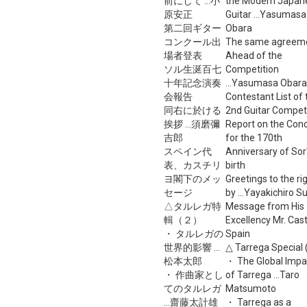
前にして ...小
the Modern Japan
原安正
Guitar ...Yasumasa
第二回ギター
Obara
コンクール出
The same agreem
場者登表
Ahead of the
ソル生涎百七
Competition
十年記念演奏
...Yasumasa Obara
会報告
Contestant List of 
同右に於ける
2nd Guitar Compet
挨拶 ...須磨彌
Report on the Con
吉郎
for the 170th
スペイン代
Anniversary of Sor
表、カスチリ
birth
ヨ閣下のメッ
Greetings to the ri
セージ
by ...Yayakichiro 
△タルレガ特
Message from His
輯（２）
Excellency Mr. Casti
・ タルレガの
Spain
世界的影響 ...
△ Tarrega Special 
松本太郎
・ The Global Impa
・ 作曲家とし
of Tarrega ...Taro
てのタルレガ
Matsumoto
...齋藤太計雄
・ Tarrega as a