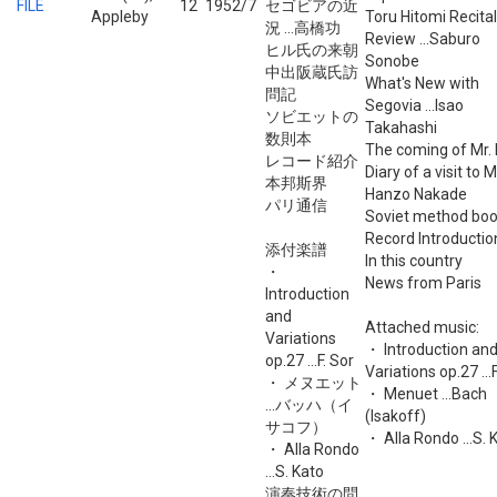
FILE
12
1952/7
セゴビアの近
Appleby
Toru Hitomi Recital
況 ...高橋功
Review ...Saburo
ヒル氏の来朝
Sonobe
中出阪蔵氏訪
What's New with
問記
Segovia ...Isao
ソビエットの
Takahashi
数則本
The coming of Mr. H
レコード紹介
Diary of a visit to M
本邦斯界
Hanzo Nakade
パリ通信
Soviet method bo
Record Introductio
添付楽譜
In this country
・
News from Paris
Introduction
and
Attached music:
Variations
・ Introduction an
op.27 ...F. Sor
Variations op.27 ...F
・ メヌエット
・ Menuet ...Bach
...バッハ（イ
(Isakoff)
サコフ）
・ Alla Rondo ...S. 
・ Alla Rondo
...S. Kato
演奏技術の問