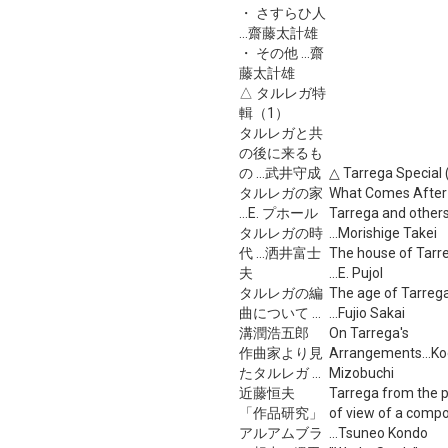
・ さすらひ人
...齋藤太計雄
・ その他 ...齋
藤太計雄
△ タルレガ特
輯（1）
タルレガと共
の後に来るも
の ...武井守成
△ Tarrega Special 
タルレガの家
What Comes After
...E. プホール
Tarrega and other
タルレガの時
...Morishige Takei
代 ...洒井富士
The house of Tarr
夫
...E. Pujol
タルレガの編
The age of Tarreg
曲について ...
...Fujio Sakai
溝潤浩五郎
On Tarrega's
作曲家より見
Arrangements...Ko
たタルレガ ...
Mizobuchi
近藤恒夫
Tarrega from the p
「作品研究」
of view of a comp
アルアムブラ
...Tsuneo Kondo