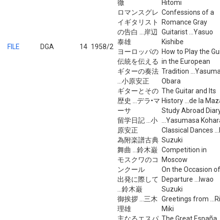
徹
Hitomi
ロマンスグレ
Confessions of a
イギタリスト
Romance Gray
の告白 ...岸辺
Guitarist ...Yasuo
泰雄
Kishibe
FILE
DGA
14
1958/2
ヨーロッパの
How to Play the Gu
伝統を伝える
in the European
ギターの奏法
Tradition ...Yasum
...小原安正
Obara
ギターとその
The Guitar and Its
歴史 ...デラ•マ
History ...de la Ma
ーサ
Study Abroad Diar
留学日記 ...小
...Yasumasa Kohar
原安正
Classical Dances ..
為附楽譜古典
Suzuki
舞曲 ...鈴木巌
Competition in
モスクワのコ
Moscow
ンクール
On the Occasion o
出発に際して
Departure ...Iwao
...鈴木巌
Suzuki
御挨拶 ...三木
Greetings from ...R
理雄
Miki
主なるエスパ
The Great España