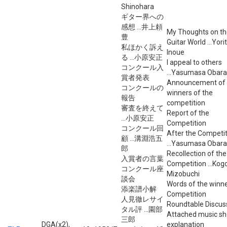
Shinohara
ギター界への
感想 ...井上頼
My Thoughts on th
豊
Guitar World ...Yori
私ほかく訴え
Inoue
る ...小原安正
I appeal to others
コンクール入
...Yasumasa Obara
賞者発表
Announcement of 
コンクールの
winners of the
報告
competition
審査を終えて
Report of the
...小原安正
Competition
コンクール回
After the Competi
顧 ...溝淵浩五
...Yasumasa Obara
郎
Recollection of the
入賞者の言葉
Competition ...Kog
コンクール座
Mizobuchi
談会
Words of the winn
添楽譜小解
Competition
人見徹レサイ
Roundtable Discus
タル評 ...園部
Attached music sh
三郎
DGA(x2),
explanation