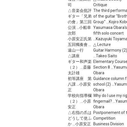
司
Critique
△音楽会批評
The third perform
ギター「兄弟
of the guitar "Brot
の會」第三回
Group" ...Kojiro Ko
公演 ...小船幸
Yasumasa Obara's
次郎
fifth solo concert
小原安正氏第
...Kazuyuki Toyam
五回獨奏會 ...
△ Lecture
遠山一行
Guitar Harmony (2
△講座
...Takeo Saito
ギター和声楽
Elementary Cours
（２） ...斎藤
Section 8 ...Yasu
太計雄
Obara
初等講座 第
Guidance column f
八課 ...小原安
school (2) ...Yasu
正
Obara
学校向指導欄
Why do I use my ri
（２） ...小原
fingernail? ...Yas
安正
Obara
△右指の爪は
Postponement of 
どうして使ふ
Competition
か ...小原安正
Business Division