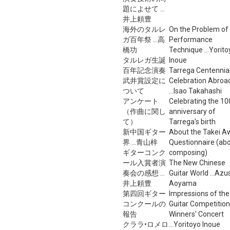
題によせて ...
井上頼豊
海外のタルレ
On the Problem of
ガ百年祭 ...高
Performance
橋功
Technique ...Yorito
タルレガ生誕
Inoue
百年記念演奏
Tarrega Centennia
武井賞設定に
Celebration Abroa
ついて
...Isao Takahashi
アンケート
Celebrating the 10
（作曲に関し
anniversary of
て）
Tarrega's birth
新中国ギター
About the Takei A
界 ...青山梓
Questionnaire (ab
ギターコンク
composing)
ール入賞者演
The New Chinese
奏会の感想 ...
Guitar World ...Azu
井上頼豊
Aoyama
第四回ギター
Impressions of the
コンクールの
Guitar Competition
報告
Winners' Concert
クララ•ロメロ
...Yoritoyo Inoue