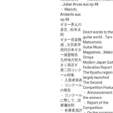
...Julian Arcas
aus op.48
・ Marsch,
Andante aus
op.48
ギター界えの
直言 ...松本太
Direct words to the
郎
guitar world ...Taro
ギター音楽雜
Matsumoto
感 ...大宮眞琴
Guitar Music
現代日本ギタ
Magazines ...Mako
ー連盟報告
Omiya
九州地方部大
Modern Japan Guit
きく発足す
Federation Report
第二回コンク
The Kyushu region 
ール特集
largely launched
・ 入賞者発表
The Second
・ コンクール
Competition Featu
の報告
・ Announcement 
・ コンクール
the winners
に際して ...須
・ Report of the
磨彌吉郎
Competition
・ 各審査員評
・ On the occasion