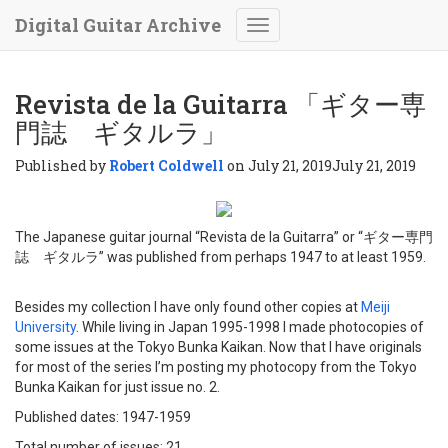
Digital Guitar Archive
Toggle
Navigation
Revista de la Guitarra 「ギター専
門誌 ギタルラ」
Published by
Robert Coldwell
on
July 21, 2019
July 21, 2019
The Japanese guitar journal “Revista de la Guitarra” or “ギター専門
誌 ギタルラ” was published from perhaps 1947 to at least 1959.
Besides my collection I have only found other copies at
Meiji
University
. While living in Japan 1995-1998 I made photocopies of
some issues at the Tokyo Bunka Kaikan. Now that I have originals
for most of the series I’m posting my photocopy from the Tokyo
Bunka Kaikan for just issue no. 2.
Published dates: 1947-1959
Total number of issues: 21