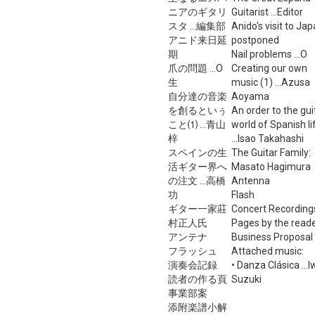
ニアのギタリ
Guitarist ...Editor
スタ ...編集部
Anido's visit to Ja
アニド来日延
postponed
期
Nail problems ...O
爪の問題 ...O
Creating our own
生
music (1) ...Azusa
自分達の音楽
Aoyama
を創るといぅ
An order to the gui
こと⑴ ...青山
world of Spanish li
梓
...Isao Takahashi
スペインの生
The Guitar Family:
活ギター界へ
Masato Hagimura
の注文 ...高橋
Antenna
功
Flash
ギター一家莊
Concert Recording
村正人氏
Pages by the read
アンテナ
Business Proposal
フラッシュ
Attached music:
演奏会記録
• Danza Clásica ...
読者の作る頁
Suzuki
事業部案
添附楽譜小解