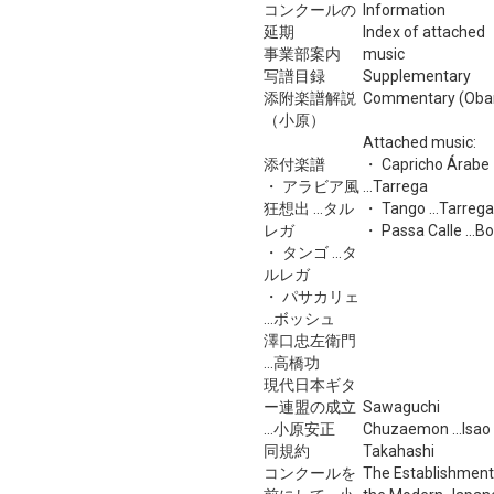
コンクールの
Information
延期
Index of attached
事業部案内
music
写譜目録
Supplementary
添附楽譜解説
Commentary (Oba
（小原）
Attached music:
添付楽譜
・ Capricho Árabe
・ アラビア風
...Tarrega
狂想出 ...タル
・ Tango ...Tarrega
レガ
・ Passa Calle ...B
・ タンゴ ...タ
ルレガ
・ パサカリェ
...ボッシュ
澤口忠左衛門
...高橋功
現代日本ギタ
ー連盟の成立
Sawaguchi
...小原安正
Chuzaemon ...Isao
同規約
Takahashi
コンクールを
The Establishment