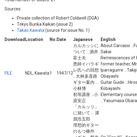
Sources:
Private collection of Robert Coldwell (DGA)
Tokyo Bunka Kaikan (issue 2)
Takao Kawata
(source for issue No. 1)
Download
Location
No.
Date
Japanese
English
カルカッシに
About Carcassi ...F
ついて ...酒井
Sakai
富士夫
Reminiscences of 
恩師イパラギ
former teacher, Mr
レ氏への回想
Iparraguirre ...Takiji
FILE
NDL, Kawata
1
1947/12
...大林多喜路
Obayashi
ギター案内 ...
Guitar Guide ...Hiro
小林博
Kobayashi
初等講座 ...小
Elementary course
原安正
...Yasumasa Obara
「カルッリ」
に就いて ... 溝
淵浩五郎
理想的ギター
のもつ條件