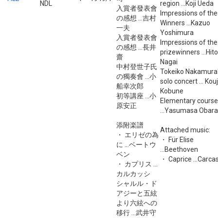
NDL
region ...Koji Ueda
入賞者發表會
Impressions of the
の感想 ...吉村
Winners ...Kazuo
一夫
Yoshimura
入賞者發表會
Impressions of the
の感想 ...長井
prizewinners ...Hit
齋
Nagai
中村登世子氏
Tokeiko Nakamura
の獨奏會 ...小
solo concert ... Kouj
船幸次郎
Kobune
初等講座 ...小
Elementary course
原安正
...Yasumasa Obara
添附楽譜
Attached music:
・ エリゼの為
・ Für Elise
に ...ベートウ
...Beethoven
ベン
・ Caprice ...Carcas
・ カプリス ...
カルカッシ
シャルル・ド
アジーと五絃
より六絃への
移行 ...武井守