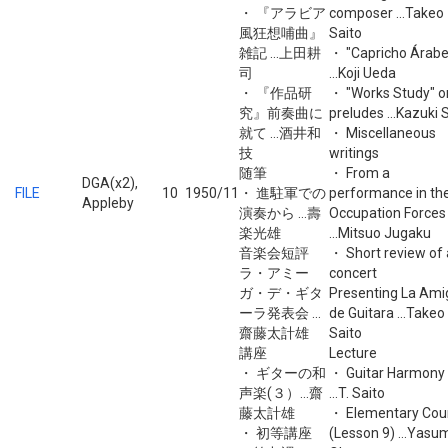
・ 『アラビア
composer ...Takeo
風狂想哺曲』
Saito
雑記 ...上田耕
・ "Capricho Árabe
司
...Koji Ueda
・ 『作品研
・ "Works Study" o
究』前奏曲に
preludes ...Kazuki 
就て ...酒井和
・ Miscellaneous
技
writings
随筆
・ From a
DGA(x2),
FILE
10
1950/11
・ 進駐軍での
performance in th
Appleby
演奏から ...壽
Occupation Forces
楽光雄
...Mitsuo Jugaku
音楽会短評
・ Short review of 
ラ・アミー
concert
ガ・デ・ギタ
Presenting La Ami
ーラ発表会 ...
de Guitara ...Takeo
齋藤太計雄
Saito
講座
Lecture
・ ギターの和
・ Guitar Harmony 
声楽(３）...齋
...T. Saito
藤太計雄
・ Elementary Cou
・ 初等講座
(Lesson 9) ...Yas