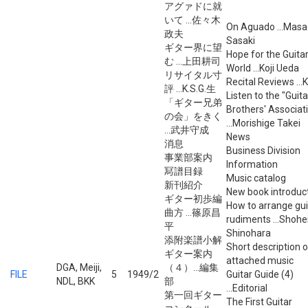
アグァドに就
いて ...佐々木
On Aguado ...Masa
政夫
Sasaki
ギター界に望
Hope for the Guita
む ...上田耕司
World ...Koji Ueda
リサイタル寸
Recital Reviews ...K
評 ...K.S.G.生
Listen to the "Guita
「ギター兄弟
Brothers' Associat
の会」をきく
...Morishige Takei
...武井守成
News
消息
Business Division
事業部案内
Information
冩譜目録
Music catalog
新刊紹介
New book introduc
ギター初歩編
How to arrange gui
曲方 ...篠原昌
rudiments ...Shohe
平
Shinohara
添附楽譜小解
Short description o
ギター案内
attached music
DGA, Meiji,
（４）...編集
FILE
5
1949/2
Guitar Guide (4)
NDL, BKK
部
...Editorial
第一回ギター
The First Guitar