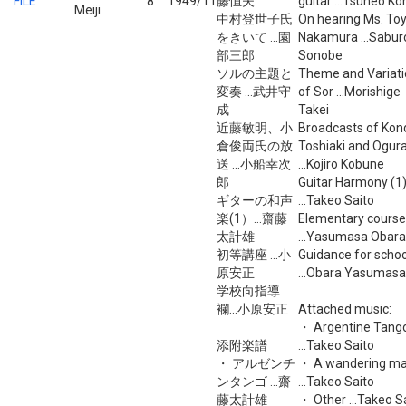
FILE
8
1949/11
藤恒夫
guitar ...Tsuneo K
Meiji
中村登世子氏
On hearing Ms. To
をきいて ...園
Nakamura ...Sabur
部三郎
Sonobe
ソルの主題と
Theme and Variati
変奏 ...武井守
of Sor ...Morishige
成
Takei
近藤敏明、小
Broadcasts of Kon
倉俊両氏の放
Toshiaki and Ogur
送 ...小船幸次
...Kojiro Kobune
郎
Guitar Harmony (1
ギターの和声
...Takeo Saito
楽(1）...齋藤
Elementary course
太計雄
...Yasumasa Obara
初等講座 ...小
Guidance for schoo
原安正
...Obara Yasumasa
学校向指導
襴...小原安正
Attached music:
・ Argentine Tang
添附楽譜
...Takeo Saito
・ アルゼンチ
・ A wandering m
ンタンゴ ...齋
...Takeo Saito
藤太計雄
・ Other ...Takeo S