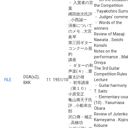
・ 入賞者の言
the Competition
葉
...Yayakichiro Sum
縄田政次氏評
・ Judges' comme
...小西誠一
・ Words of the
演奏について
winners
のメモ ...大宮
Review of Masaji
眞琴
Nawata ...Seiichi
第三回ギター
Konishi
コンクール規
Notes on the
約
performance ...Ma
講座
Omiya
・ ギターの和
The 3rd Guitar
声楽(４）...齋
Competition Rules
DGA(x2),
藤太計雄
FILE
11
1951/10
Lecture
BKK
・ 初等講座
・ Guitar harmony (
（第１０） ...
T. Saito
小原安正
・ Elementary cou
亀山壽天子氏
(10) ...Yasumasa
評 ...小船幸次
Obara
郎
Review of Jutenko
沢口傳・補正
Kameyama ...Kojir
...高橋功
Kobune