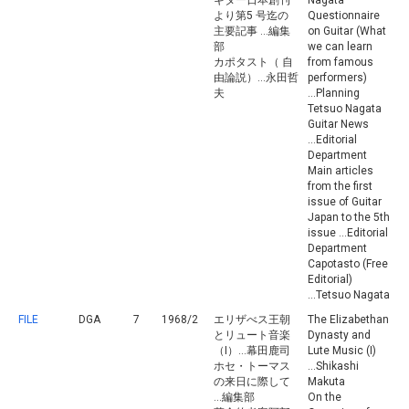
ギター日本創刊
Nagata
より第5 号迄の
Questionnaire
主要記事 ...編集
on Guitar (What
部
we can learn
カポタスト（ 自
from famous
由論説）...永田哲
performers)
夫
...Planning
Tetsuo Nagata
Guitar News
...Editorial
Department
Main articles
from the first
issue of Guitar
Japan to the 5th
issue ...Editorial
Department
Capotasto (Free
Editorial)
...Tetsuo Nagata
FILE
DGA
7
1968/2
エリザべス王朝
The Elizabethan
とリュート音楽
Dynasty and
（I）...幕田鹿司
Lute Music (I)
ホセ・トーマス
...Shikashi
の来日に際して
Makuta
...編集部
On the