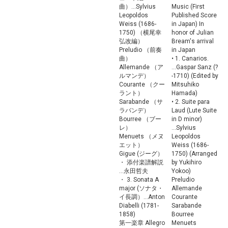
曲）...Sylvius
Music (First
Leopoldos
Published Score
Weiss (1686-
in Japan) In
1750) （横尾幸
honor of Julian
弘改編）
Bream's arrival
Preludio （前奏
in Japan
曲）
• 1. Canarios.
Allemande （ア
...Gaspar Sanz (?
ルマンデ）
-1710) (Edited by
Courante （クー
Mitsuhiko
ラント）
Hamada)
Sarabande （サ
• 2. Suite para
ラバンデ）
Laud (Lute Suite
Bourree （ブー
in D minor)
レ）
...Sylvius
Menuets （メヌ
Leopoldos
エット）
Weiss (1686-
Gigue (ジーグ）
1750) (Arranged
・ 添付楽譜解説
by Yukihiro
...永田哲夫
Yokoo)
・ 3. Sonata A
Preludio
major (ソナタ・
Allemande
イ長調）...Anton
Courante
Diabelli (1781-
Sarabande
1858)
Bourree
第一楽章 Allegro
Menuets