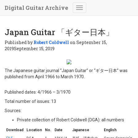
Digital Guitar Archive
Toggle
Navigation
Japan Guitar 「ギター日本」
Published by
Robert Coldwell
on
September 15,
2019
September 15, 2019
The Japanese guitar journal “Japan Guitar” or “ギター日本” was
published from April 1966 to March 1970.
Published dates: 4/1966 – 3/1970
Total number of issues: 13
Sources:
Private collection of Robert Coldwell (DGA): all numbers
Download
Location
No.
Date
Japanese
English