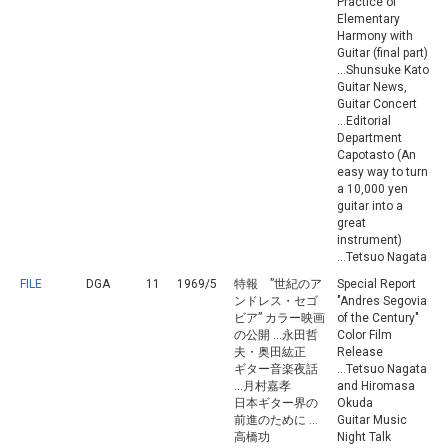
Practice of
Elementary
Harmony with
Guitar (final part)
...Shunsuke Kato
Guitar News,
Guitar Concert
...Editorial
Department
Capotasto (An
easy way to turn
a 10,000 yen
guitar into a
great
instrument)
...Tetsuo Nagata
FILE
DGA
11
1969/5
特報 ”世紀のア
Special Report
ンドレス・セゴ
"Andres Segovia
ビア” カラー映画
of the Century"
の公開 ...永田哲
Color Film
夫・奥田紘正
Release
ギター音楽夜話
...Tetsuo Nagata
...月村嘉孝
and Hiromasa
日本ギター界の
Okuda
前進のために ...
Guitar Music
高橋功
Night Talk