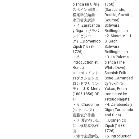
blanca (白い鳩）
1750)
スペイン民謡 ...
(Sarabande,
横尾幸弘編曲
Double, Gavotte,
永田哲夫訳詩
Bourree)
・ 4. Zarabanda
Schwarz
y Giga （サラバ
Reiflingen, arr.
ンドとジー
• 2. Musette ...J.
ク）...Domenico
S. Bach,
Zipoli (1688-
Schwarz
1726)
Reiflingen, arr.
・ 5.
• 3. La Paloma
Introduction et
blanca (The
Rondo
White Dove)
brillant（イント
Spanish Folk
ロダクションと
Song ...Arranged
ロンドブリラン
by Yukihiro
テ）...J. K. Mertz
Yokoo, Poem
(1806-1856) OP.
translated by
11
Tetsuo Nagata
・ 6. Chaconne
• 4. Zarabanda y
(シャコンヌ）...
Giga (Zarabanda
嘉藤俊介作曲
and Giga)
・ 7. 夏の想い出
....Domenico
に ...横尾幸弘作
Zipoli (1688-
曲
1726)
・添付楽譜解説
• 5. Introduction