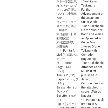
ギター音楽に現
...Yoshitaka
れたバッハとヴ
Tsukimura
ァィスの音楽に
For the
ついて ...小船幸
Advancement of
次郎
the Japanese
コンラド・ラゴ
Guitar World
スニックと語る
...Isao Takahashi
...高橋功
On the Music of
添付楽譜（日本
Bach and Weiss
初出版譜）
as Appeared in
添付楽譜解説 ...•
Guitar Music
永田哲夫
...Kojiro Ofune
・ 1. Partita A-
Talking with
Moll (イ短調パル
Conrado
ティー
Ragossnig
タ）...Anton.
...Isao Takahashi
Logy (1643-
Attached Sheet
1721)
Music (first
Aria （アリア）
published in
Capriccio （カプ
Japan)
リチオ）
Commentary on
Sarabande （サ
the attached
ラバンド）
score ...Tetsuo
Gavotto （ガボ
Nagata
ット）
• 1. Partita A-Moll
Gigue (ジーグ）
(Partita in A