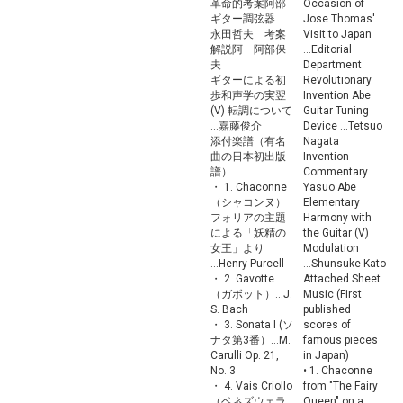
革命的考案阿部
Occasion of
ギター調弦器 ...
Jose Thomas'
永田哲夫 考案
Visit to Japan
解説阿 阿部保
...Editorial
夫
Department
ギターによる初
Revolutionary
歩和声学の実翌
Invention Abe
(V) 転調について
Guitar Tuning
...嘉藤俊介
Device ...Tetsuo
添付楽譜（有名
Nagata
曲の日本初出版
Invention
譜）
Commentary
・ 1. Chaconne
Yasuo Abe
（シャコンヌ）
Elementary
フォリアの主題
Harmony with
による「妖精の
the Guitar (V)
女王」より
Modulation
...Henry Purcell
...Shunsuke Kato
・ 2. Gavotte
Attached Sheet
（ガボット）...J.
Music (First
S. Bach
published
・ 3. Sonata I (ソ
scores of
ナタ第3番）...M.
famous pieces
Carulli Op. 21,
in Japan)
No. 3
• 1. Chaconne
・ 4. Vais Criollo
from "The Fairy
（ベネズウェラ
Queen" on a