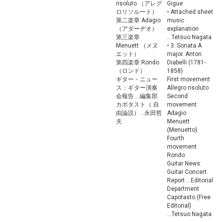
risoluto （アレグ
Gigue
ロリソルート）
• Attached sheet
第二楽章 Adagio
music
（アダーヂオ）
explanation
第三楽章
...Tetsuo Nagata
Menuett （メヌ
• 3. Sonata A
エット）
major. Anton
第四楽章 Rondo
Diabelli (1781-
（ロンド）
1858)
ギター・ニュー
First movement
ス：ギター演奏
Allegro risoluto
会報告 ...編集部
Second
カポタスト（ 自
movement
由論説）...永田哲
Adagio
夫
Menuett
(Menuetto)
Fourth
movement
Rondo
Guitar News:
Guitar Concert
Report ...Editorial
Department
Capotasto (Free
Editorial)
...Tetsuo Nagata