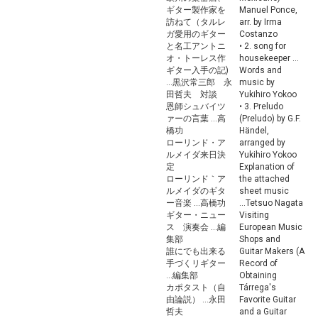
ギター製作家を
Manuel Ponce,
訪ねて（タルレ
arr. by Irma
ガ愛用のギター
Costanzo
と名工アントニ
• 2. song for
オ・トーレス作
housekeeper ...
ギター入手の記)
Words and
...黒沢常三郎 永
music by
田哲夫 対談
Yukihiro Yokoo
恩師シュバイツ
• 3. Preludo
ァーの言葉 ...高
(Preludo) by G.F.
橋功
Händel,
ローリンド・ア
arranged by
ルメイダ来日決
Yukihiro Yokoo
定
Explanation of
ローリンド｀ア
the attached
ルメイダのギタ
sheet music
ー音楽 ...高橋功
...Tetsuo Nagata
ギター・ニュー
Visiting
ス 演奏会 ...編
European Music
集部
Shops and
誰にでも出来る
Guitar Makers (A
手づくリギター
Record of
...編集部
Obtaining
カポタスト（自
Tárrega's
由論説） ...永田
Favorite Guitar
哲夫
and a Guitar