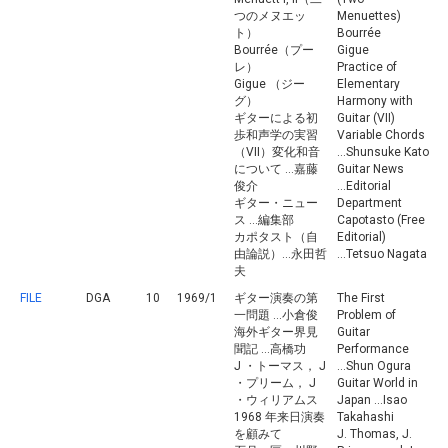
つのメヌエッ
Menuettes)
ト）
Bourrée
Bourrée（プー
Gigue
レ）
Practice of
Gigue （ジー
Elementary
グ）
Harmony with
ギターによる初
Guitar (VII)
歩和声学の実習
Variable Chords
（VII）変化和音
...Shunsuke Kato
について ...嘉藤
Guitar News
俊介
...Editorial
ギター・ニュー
Department
ス ...編集部
Capotasto (Free
カポタスト（自
Editorial)
由論説）...永田哲
...Tetsuo Nagata
夫
FILE
DGA
10
1969/1
ギター演奏の第
The First
一問題 ...小倉俊
Problem of
海外ギター界見
Guitar
聞記 ...高橋功
Performance
J ・トーマス， J
...Shun Ogura
・プリーム， J
Guitar World in
・ウィリアムス
Japan ...Isao
1968 年来日演奏
Takahashi
を顧みて
J. Thomas, J.