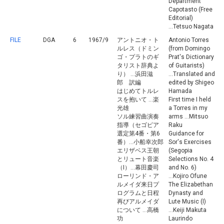
Department
Capotasto (Free
Editorial)
...Tetsuo Nagata
FILE
DGA
6
1967/9
アントニオ・ト
Antonio Torres
ルレス（ドミン
(from Domingo
ゴ・プラトのギ
Prat's Dictionary
タリスト辞典よ
of Guitarists)
り） ...浜田滋
...Translated and
郎 訳編
edited by Shigeo
はじめてトルレ
Hamada
スを抱いて ...楽
First time I held
光雄
a Torres in my
ソル練習曲演奏
arms ...Mitsuo
指導（セゴピア
Raku
選定第4番・第6
Guidance for
番）...小船幸次郎
Sor's Exercises
エリザベス王朝
(Segopia
とリュート音楽
Selections No. 4
（I）...幕田慶司
and No. 6)
ローリンド・ア
...Kojiro Ofune
ルメイダ来日プ
The Elizabethan
ログラムと日程
Dynasty and
再びアルメイダ
Lute Music (I)
について ...高橋
...Keiji Makuta
功
Laurindo