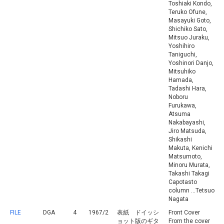
Toshiaki Kondo,
Teruko Ofune,
Masayuki Goto,
Shichiko Sato,
Mitsuo Juraku,
Yoshihiro
Taniguchi,
Yoshinori Danjo,
Mitsuhiko
Hamada,
Tadashi Hara,
Noboru
Furukawa,
Atsuma
Nakabayashi,
Jiro Matsuda,
Shikashi
Makuta, Kenichi
Matsumoto,
Minoru Murata,
Takashi Takagi
Capotasto
column ...Tetsuo
Nagata
FILE
DGA
4
1967/2
表紙 ドイッシ
Front Cover
ョット版のギタ
From the cover