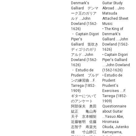
Denmark's
Guitar Study
Galliard デンマ
Abroad ...Jiro
ーク王のガリア
Matsuda
ルド ...John
Attached Sheet
Dowland (1562-
Music
1626)
• The King of
・ Captain Digori
Denmark's
Piper's
Galliard ....John
Galliard 笛吹き
Dowland (1562-
ディゴリのガリ
1626)
アルド...John
• Captain Digori
Dowland (1562-
Piper's Galliard
1626)
....John Dowland
・ Estudio de
(1562-1626)
Prudent プルデ
• Estudio de
ンの練習曲 ...F.
Prudent
Tarrega (1852-
Prudent's
1909)
Exercises ....F.
ギターについて
Tarrega (1852-
のアンケート
1909)
阿部保夫 奥田
Questionnaire
紘正 亀山寿
about Guitar
天子 京本輔矩
...Yasuo Abe,
近藤敏明 佐藤
Hiromasa
志智子 寿楽光
Okuda, Jutenko
雄 寸山静江
Kameyama,