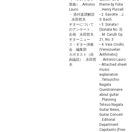
算曲）...Antonio
theme by Folia
Lauro
...Henry Purcell
・ 添付楽譜解説
• 2. Gavotte ...J.
...永田哲夫
S. Bach
ギターについて
• 3. Sonata I
のアンケート ...
(Sonata No. 3).
企画 永田哲夫
...M. Carulli Op.
ギターニュー
21, No. 3
ス・ギター演奏
• 4. Vais Criollo
会 ...編集部
(Venezuelan
カポタスト（自
Arithmetic)
由論説）...永田哲
....Antonio Lauro
夫
• Attached sheet
music
explanation
...Tetsuichio
Nagata
Questionnaire
about guitar
...Planning
Tetsuo Nagata
Guitar News,
Guitar Concert
...Editorial
Department
Capotasto (Free