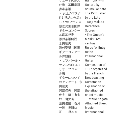
リュートの歩ん
Harmony with
だ道 ...幕田慶司
Guitar ...by
参考楽譜
Shunsuke Kato
・ 女王のマスク
The Path Taken
(16 世紀の作品）
by the Lute
1967年フランス
...Keiji Makuta
放送局主催国際
Reference
ギターコンクー
Scores
ル応募規定
• The Queen's
添付楽譜解説 ...
Mask (16th
永田哲夫
century)
添付楽譜（国際
Rules for Entry
ギターコンクー
to the
ル課題曲）
International
・ ガスパール・
Guitar
サンス作曲 エミ
Competition of
リオ・プジョー
1967 organized
ル編
by the French
ギターについて
Broadcasting
のアンケート...永
Corporation
田哲夫
Explanation of
阿部保夫 阿部
the attached
俊夫 新井市太
sheet music
郎 岩沢良一
...Tetsuo Nagata
池田俊勝 石月
Attached Sheet
一匡 奥阻紘
Music
正 原さき
(International