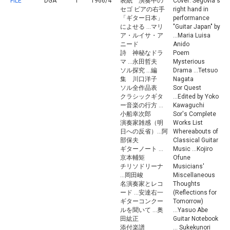
FILE
DGA
1
1966/4
表紙 演奏中の
Cover: Segovia's
セゴ ビアの右手
right hand in
「ギター日本」
performance
によせる ...マリ
"Guitar Japan" by
ア・ルイサ・ア
...Maria Luisa
ニード
Anido
詩 神秘なドラ
Poem
マ ...永田哲夫
Mysterious
ソル探究 ...編
Drama ...Tetsuo
集 川口洋子
Nagata
ソル全作品表
Sor Quest
クラシックギタ
...Edited by Yoko
ー音楽の行方 ...
Kawaguchi
小船幸次郎
Sor's Complete
演奏家雑感（明
Works List
日への反省）...阿
Whereabouts of
部保夫
Classical Guitar
ギターノート ...
Music ...Kojiro
京本輔矩
Ofune
チリソドリーナ
Musicians'
...岡田峻
Miscellaneous
名演奏家とレコ
Thoughts
ード ...安達右一
(Reflections for
ギターコンクー
Tomorrow)
ルを聞いて ...奥
...Yasuo Abe
田紘正
Guitar Notebook
添付楽譜
... Sukekunori