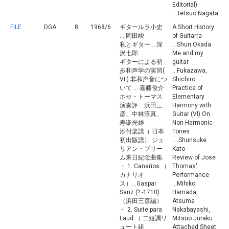
Editorial)
...Tetsuo Nagata
FILE
DGA
8
1968/6
ギタールラ小史
A Short History
... 岡田峻
of Guitarra
私とギター ...深
...Shun Okada
沢七郎
Me and my
ギターによる初
guitar
歩和声学の実習(
...Fukazawa,
VI ) 非和声音につ
Shichiro
いて ... 嘉藤俊介
Practice of
ホセ・トーマス
Elementary
演奏評 ...浜田三
Harmony with
彦、中林淳真、
Guitar (VI) On
寿楽光雄
Non-Harmonic
添付楽譜（ 日本
Tones
初出版譜） ジュ
....Shunsuke
リアン・プリー
Kato
ム来日紀念曲集
Review of Jose
・ 1. Canarios （
Thomas'
カナリオ
Performance
ス）...Gaspar
...Mihiko
Sanz (? -1710)
Hamada,
（浜田三彦編）
Atsuma
・ 2. Suite para
Nakabayashi,
Laud （ 二短調リ
Mitsuo Juraku
ュート組
Attached Sheet