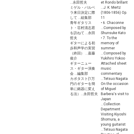
...永田哲夫
et Rondo brillant
ミゲル・バルベ
...J. K. Mertz
ラ来日決定に際
(1806-1856) Op.
して ...組集部
11
青年ギタリス
• 6. Chaconne
ト・荘村清志君
...Composed by
を訪ねて ...永田
Shunsuke Kato
哲夫
• 7. To the
ギターによる初
memory of
歩和声学の実習
summer
（終回） ...嘉藤
...Composed by
俊介
Yukihiro Yokoo
ギターニュー
Attached sheet
ス・ギター演奏
music
会 ...編集部
commentary
カポタスト(1万
...Tetsuo Nagata
円のギターを簡
On the occasion
単に銘器に変え
of Miguel
る法）...永田哲夫
Barbera's visit to
Japan
...Collection
Department
Visiting Kiyoshi
Shomura, a
young guitarist
...Tetsuo Nagata