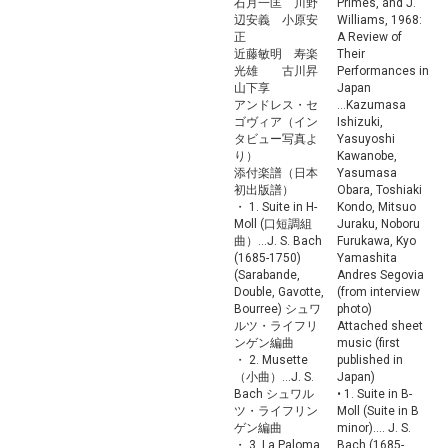
石月一匡 川野
Primes, and J.
辺安義 小原安
Williams, 1968:
正
A Review of
近藤敏明 寿楽
Their
光雄 古川昇
Performances in
山下享
Japan
アンドレス・セ
...Kazumasa
ゴヴィア（イン
Ishizuki,
タビュー写真よ
Yasuyoshi
り）
Kawanobe,
添付楽譜（日本
Yasumasa
初出版譜）
Obara, Toshiaki
・ 1. Suite in H-
Kondo, Mitsuo
Moll (口短調組
Juraku, Noboru
曲）...J. S. Bach
Furukawa, Kyo
(1685-1750)
Yamashita
(Sarabande,
Andres Segovia
Double, Gavotte,
(from interview
Bourree) シュワ
photo)
ルツ・ライフリ
Attached sheet
ンゲン編曲
music (first
・ 2. Musette
published in
（小曲）...J. S.
Japan)
Bach シュワル
• 1. Suite in B-
ツ・ライフリン
Moll (Suite in B
ゲン編曲
minor).... J. S.
・ 3. La Paloma
Bach (1685-