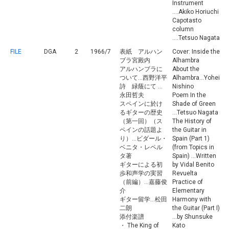
Instrument
....Akiko Horiuchi
Capotasto
column
....Tetsuo Nagata
FILE
DGA
2
1966/7
表紙 アルハン
Cover: Inside the
ブラ宮殿内
Alhambra
アルハンブラに
About the
ついて...西野洋平
Alhambra...Yohei
詩 緑蔭にて ...
Nishino
永田哲夫
Poem In the
スペインに於け
Shade of Green
るギターの歴史
...Tetsuo Nagata
（第一回）（ス
The History of
ペインの話題よ
the Guitar in
り）...ビダール・
Spain (Part 1)
ベニタ・レペル
(from Topics in
タ著
Spain) ...Written
ギターによる初
by Vidal Benito
歩和声学の実習
Revuelta
（前編）...嘉藤俊
Practice of
介
Elementary
ギター留学...松田
Harmony with
二朗
the Guitar (Part I)
添付楽譜
...by Shunsuke
・ The King of
Kato