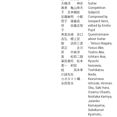
大橋済 神谷
Guitar
典孝 亀山寿天
Competition
子 京本輔矩
Subject)
近藤敏明 小船
Composed by
照子 後藤昌
Gaspard Sens,
痒 佐藤志智
edited by Emilio
子
Pujol
寿楽光雄 谷口
Questionnaire
吉弘 檀上宜
about Guitar
順 浜田三彦
...Tetsuo Nagata,
原正 古川
Yasuo Abe,
昇 中林淳
Toshio Abe,
真 松田二朗
Ichitaro Arai,
幕田鹿司 松本
Ryoichi
憲一 村田
Iwasawa,
稔 高木孝
Toshikatsu
の諸先生
Ikeda,
カポタスト欄 ...
Kazumasa
永田哲夫
Ishizuki, Hironao
Oku, Saki Hara,
Osamu Ohashi,
Noritaka Kamiya,
Jutenko
Kameyama,
Sukekunori
Kyomoto,