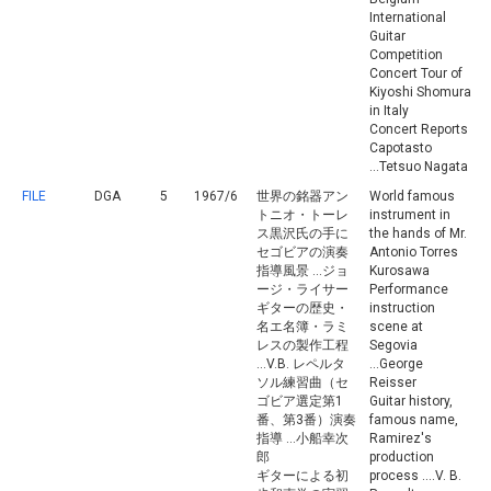
International
Guitar
Competition
Concert Tour of
Kiyoshi Shomura
in Italy
Concert Reports
Capotasto
...Tetsuo Nagata
FILE
DGA
5
1967/6
世界の銘器アン
World famous
トニオ・トーレ
instrument in
ス黒沢氏の手に
the hands of Mr.
セゴビアの演奏
Antonio Torres
指導風景 ...ジョ
Kurosawa
ージ・ライサー
Performance
ギターの歴史・
instruction
名エ名簿・ラミ
scene at
レスの製作工程
Segovia
...V.B. レペルタ
...George
ソル練習曲（セ
Reisser
ゴビア選定第1
Guitar history,
番、第3番）演奏
famous name,
指導 ...小船幸次
Ramirez's
郎
production
ギターによる初
process ....V. B.