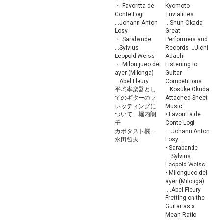
・ Favoritta de
Kyomoto
Conte Logi
Trivialities
...Johann Anton
...Shun Okada
Losy
Great
・ Sarabande
Performers and
...Sylvius
Records ...Uichi
Leopold Weiss
Adachi
・ Milongueo del
Listening to
ayer (Milonga)
Guitar
...Abel Fleury
Competitions
平均率楽器とし
...Kosuke Okuda
てのギターのフ
Attached Sheet
レッティングに
Music
ついて ...堀内朗
• Favoritta de
子
Conte Logi
カポタスト欄 ...
....Johann Anton
永田哲夫
Losy
• Sarabande
....Sylvius
Leopold Weiss
• Milongueo del
ayer (Milonga)
....Abel Fleury
Fretting on the
Guitar as a
Mean Ratio