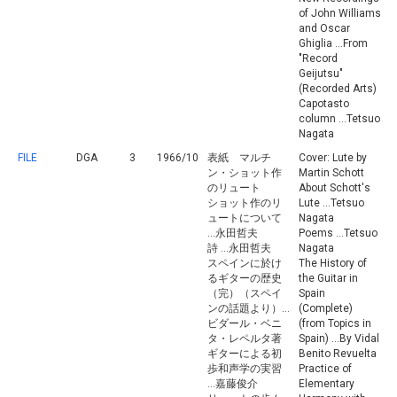
of John Williams
and Oscar
Ghiglia ...From
"Record
Geijutsu"
(Recorded Arts)
Capotasto
column ...Tetsuo
Nagata
FILE
DGA
3
1966/10
表紙 マルチ
Cover: Lute by
ン・ショット作
Martin Schott
のリュート
About Schott's
ショット作のリ
Lute ...Tetsuo
ュートについて
Nagata
...永田哲夫
Poems ...Tetsuo
詩 ...永田哲夫
Nagata
スペインに於け
The History of
るギターの歴史
the Guitar in
（完）（スペイ
Spain
ンの話題より）...
(Complete)
ビダール・ベニ
(from Topics in
タ・レペルタ著
Spain) ...By Vidal
ギターによる初
Benito Revuelta
歩和声学の実習
Practice of
...嘉藤俊介
Elementary