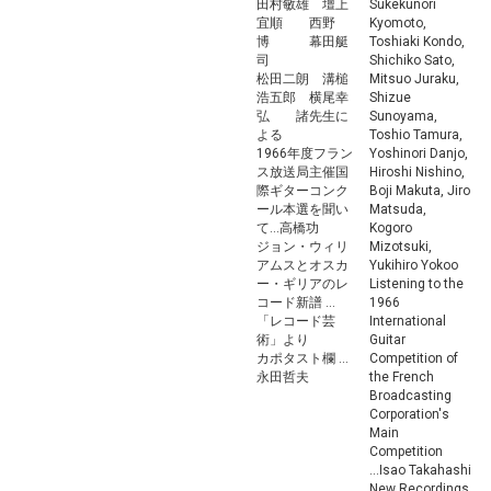
田村敏雄 壇上
Sukekunori
宜順 西野
Kyomoto,
博 幕田艇
Toshiaki Kondo,
司
Shichiko Sato,
松田二朗 溝槌
Mitsuo Juraku,
浩五郎 横尾幸
Shizue
弘 諸先生に
Sunoyama,
よる
Toshio Tamura,
1966年度フラン
Yoshinori Danjo,
ス放送局主催国
Hiroshi Nishino,
際ギターコンク
Boji Makuta, Jiro
ール本選を聞い
Matsuda,
て...高橋功
Kogoro
ジョン・ウィリ
Mizotsuki,
アムスとオスカ
Yukihiro Yokoo
ー・ギリアのレ
Listening to the
コード新譜 ...
1966
「レコード芸
International
術」より
Guitar
カポタスト欄 ...
Competition of
永田哲夫
the French
Broadcasting
Corporation's
Main
Competition
...Isao Takahashi
New Recordings