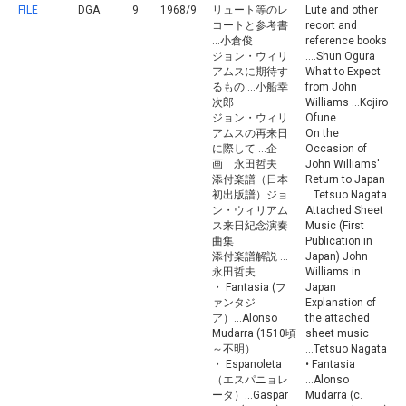
FILE
DGA
9
1968/9
リュート等のレ
Lute and other
コートと参考書
recort and
...小倉俊
reference books
ジョン・ウィリ
....Shun Ogura
アムスに期待す
What to Expect
るもの ...小船幸
from John
次郎
Williams ...Kojiro
ジョン・ウィリ
Ofune
アムスの再来日
On the
に際して ...企
Occasion of
画 永田哲夫
John Williams'
添付楽譜（日本
Return to Japan
初出版譜）ジョ
...Tetsuo Nagata
ン・ウィリアム
Attached Sheet
ス来日紀念演奏
Music (First
曲集
Publication in
添付楽譜解説 ...
Japan) John
永田哲夫
Williams in
・ Fantasia (フ
Japan
ァンタジ
Explanation of
ア）...Alonso
the attached
Mudarra (1510頃
sheet music
～不明）
...Tetsuo Nagata
・ Espanoleta
• Fantasia
（エスパニョレ
...Alonso
ータ）...Gaspar
Mudarra (c.