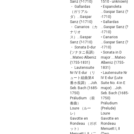
Sanz (?-1710)
1510 - unknown)
・ Gallardas
• Espanoleta
（ガリアル
...Gaspar Sanz (?
ダ）...Gaspar
-1710)
Sanz (?-1710)
• Gallardas
・ Canarios （カ
...Gaspar Sanz (?
ナリオ
-1710)
ス）...Gaspar
• Canarios
Sanz (?-1710)
...Gaspar Sanz (?
・ Sonata D-dur
-1710)
(ソナタニ長調）
• Sonata in D
...Mateo Albeniz
major ....Mateo
(1755-1831)
Albeniz (1755-
・ Lautensuite
1831)
Nr IV E-dur （リ
• Lautensuite Nr
ュート組曲第4
IV E-dur (Lute
番ホ長調）...Joh.
Suite No. 4 in E
Seb. Bach (1685-
major) ...Joh.
1750)
Seb. Bach (1685-
Präludium （前
1750)
奏曲）
Präludium
Loure （ルー
(Prelude)
レ）
Loure
Gavotte en
Gavotte en
Rondeau （ガボ
Rondeau
ット）
Menuett I, II
Menuett I, II（二
(Two