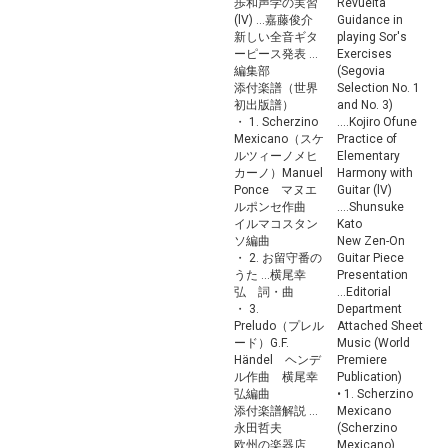
歩和声学の実習
Revuelta
(lV) ...嘉藤俊介
Guidance in
新しい全音ギタ
playing Sor's
ーピース発表 ...
Exercises
編集部
(Segovia
添付楽譜（世界
Selection No. 1
初出版譜）
and No. 3)
・ 1. Scherzino
....Kojiro Ofune
Mexicano（スケ
Practice of
ルツィーノメヒ
Elementary
カーノ）Manuel
Harmony with
Ponce マヌエ
Guitar (lV)
ルポンセ作曲
....Shunsuke
イルマコスタン
Kato
ソ編曲
New Zen-On
・ 2. お留守番の
Guitar Piece
うた ...横尾幸
Presentation
弘 詞・曲
...Editorial
・ 3.
Department
Preludo（プレル
Attached Sheet
ード）G.F.
Music (World
Händel ヘンデ
Premiere
ル作曲 横尾幸
Publication)
弘編曲
• 1. Scherzino
添付楽譜解説 ...
Mexicano
永田哲夫
(Scherzino
欧州の楽器店、
Mexicano)