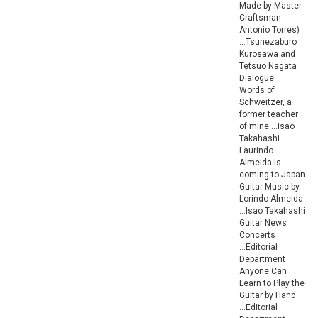
Made by Master
Craftsman
Antonio Torres)
...Tsunezaburo
Kurosawa and
Tetsuo Nagata
Dialogue
Words of
Schweitzer, a
former teacher
of mine ...Isao
Takahashi
Laurindo
Almeida is
coming to Japan
Guitar Music by
Lorindo Almeida
...Isao Takahashi
Guitar News
Concerts
...Editorial
Department
Anyone Can
Learn to Play the
Guitar by Hand
...Editorial