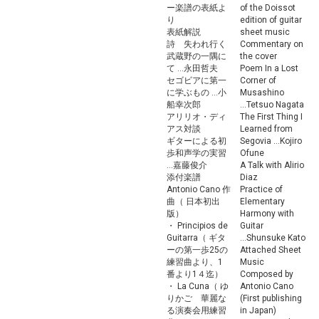
ー楽譜の表紙よ
of the Doissot
り
edition of guitar
表紙解説
sheet music
詩 失われ行く
Commentary on
武蔵野の一隅に
the cover
て ...永田哲夫
Poem In a Lost
セゴビアに第一
Corner of
に学ぶもの ...小
Musashino
船幸次郎
...Tetsuo Nagata
アリリオ・ディ
The First Thing I
アス対談
Learned from
ギターによる初
Segovia ...Kojiro
歩和声学の実習
Ofune
...嘉藤俊介
A Talk with Alirio
添付楽譜
Diaz
Antonio Cano 作
Practice of
曲（ 日本初出
Elementary
版）
Harmony with
・ Principios de
Guitar
Guitarra（ ギタ
...Shunsuke Kato
ーの第一歩25の
Attached Sheet
練習曲より、1
Music
番より1４迄）
Composed by
・ La Cuna（ ゆ
Antonio Cano
りかご 華麗な
(First publishing
る演奏会用練習
in Japan)