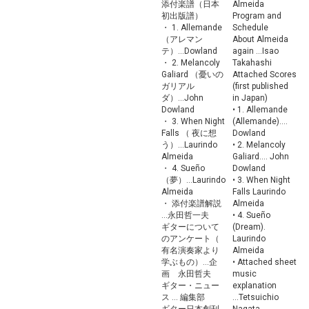
添付楽譜（日本
Almeida
初出版譜）
Program and
・ 1. Allemande
Schedule
（アレマン
About Almeida
テ）...Dowland
again ...Isao
・ 2. Melancoly
Takahashi
Galiard （憂いの
Attached Scores
ガリアル
(first published
ダ）...John
in Japan)
Dowland
• 1. Allemande
・ 3. When Night
(Allemande)....
Falls （ 夜に想
Dowland
う）...Laurindo
• 2. Melancoly
Almeida
Galiard.... John
・ 4. Sueño
Dowland
（夢）...Laurindo
• 3. When Night
Almeida
Falls Laurindo
・ 添付楽譜解説
Almeida
...永田哲一夫
• 4. Sueño
ギターについて
(Dream).
のアンケート（
Laurindo
有名演奏家より
Almeida
学ぶもの）...企
• Attached sheet
画 永田哲夫
music
ギター・ニュー
explanation
ス ... 編集部
...Tetsuichio