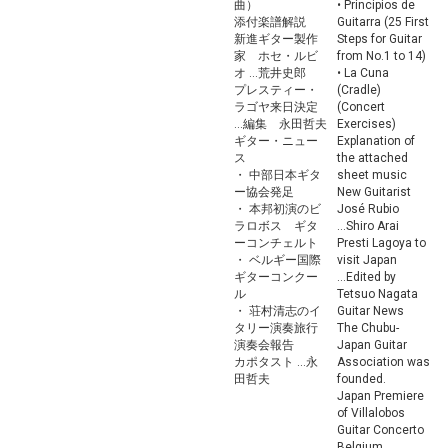
曲）
• Principios de
添付楽譜解説
Guitarra (25 First
新進ギター製作
Steps for Guitar
家 ホセ・ルビ
from No.1 to 14)
オ ...荒井史郎
• La Cuna
プレスティー・
(Cradle)
ラゴヤ来日決定
(Concert
...編集 永田哲夫
Exercises)
ギター・ニュー
Explanation of
ス
the attached
・ 中部日本ギタ
sheet music
ー協会発足
New Guitarist
・ 本邦初演のビ
José Rubio
ラロボス ギタ
...Shiro Arai
ーコンチェルト
Presti Lagoya to
・ ベルギー国際
visit Japan
ギターコンクー
...Edited by
ル
Tetsuo Nagata
・ 荘村清志のイ
Guitar News
タリー演奏旅行
The Chubu-
演奏会報告
Japan Guitar
カポタスト ...永
Association was
田哲夫
founded.
Japan Premiere
of Villalobos
Guitar Concerto
Belgium