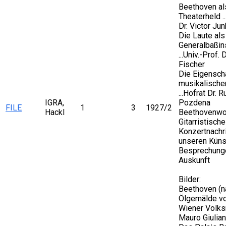
Beethoven al
Theaterheld ..
Dr. Victor Jun
Die Laute als
Generalbaßin
...Univ.-Prof.
Fischer
Die Eigensch
musikalische
...Hofrat Dr. R
IGRA,
Pozdena
FILE
1
3
1927/2
Hackl
Beethovenwo
Gitarristisch
Konzertnachr
unseren Künst
Besprechung
Auskunft
Bilder:
Beethoven (
Ölgemälde v
Wiener Volk
Mauro Giulian