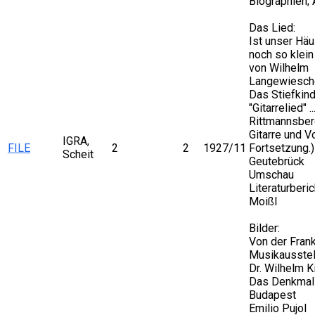
Biographien;
Das Lied:
Ist unser Hä
noch so klein 
von Wilhelm
Langewiesch
Das Stiefkin
"Gitarrelied" ..
Rittmannsber
Gitarre und Vo
IGRA,
FILE
2
2
1927/11
Fortsetzung.) 
Scheit
Geutebrück
Umschau
Literaturberic
Moißl
Bilder:
Von der Frank
Musikausstel
Dr. Wilhelm K
Das Denkmal 
Budapest
Emilio Pujol