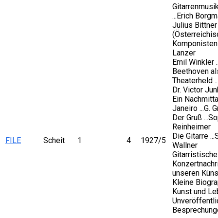
Gitarrenmusi
...Erich Borg
Julius Bittner
(Österreichi
Komponisten I)
Lanzer
Emil Winkler .
Beethoven al
Theaterheld ..
Dr. Victor Jun
Ein Nachmitta
Janeiro ...G. 
Der Gruß ...S
Reinheimer
Die Gitarre ..
FILE
Scheit
1
4
1927/5
Wallner
Gitarristisch
Konzertnachr
unseren Künst
Kleine Biogra
Kunst und Le
Unveröffentli
Besprechung