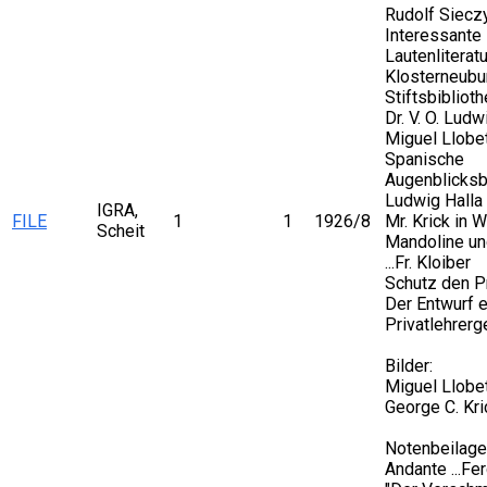
Rudolf Siecz
Interessante
Lautenliteratu
Klosterneubu
Stiftsbibliothe
Dr. V. O. Ludw
Miguel Llobe
Spanische
Augenblicksbil
Ludwig Halla
IGRA,
FILE
1
1
1926/8
Mr. Krick in 
Scheit
Mandoline un
...Fr. Kloiber
Schutz den Pr
Der Entwurf 
Privatlehrer
Bilder:
Miguel Llobe
George C. Kri
Notenbeilage
Andante ...Fe