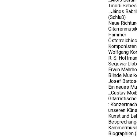
Tinódi Sebes
...János Babri
(Schluß)
Neue Richtung
Gitarrenmusik
Pammer
Österreichis
Komponisten :
Wolfgang Korn
R. S. Hoffma
Segovia-Llobet
Erwin Mahrho
Blinde Musiker
Josef Bartos
Ein neues Mu
...Gustav Moi
Gitarristisch
: Konzertnach
unseren Küns
Kunst und Le
Besprechunge
Kammermusik
Biographien 