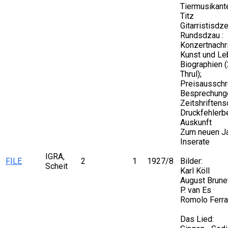
Tiermusikanten
Titz
Gitarristisdz
Rundsdzau :
Konzertnachr
Kunst und Le
Biographien (
Thrul);
Preisausschr
Besprechung
Zeitshriftens
Druckfehlerbe
Auskunft
Zum neuen J
Inserate
IGRA,
FILE
2
1
1927/8
Bilder:
Scheit
Karl Köll
August Brune
P. van Es
Romolo Ferra
Das Lied: