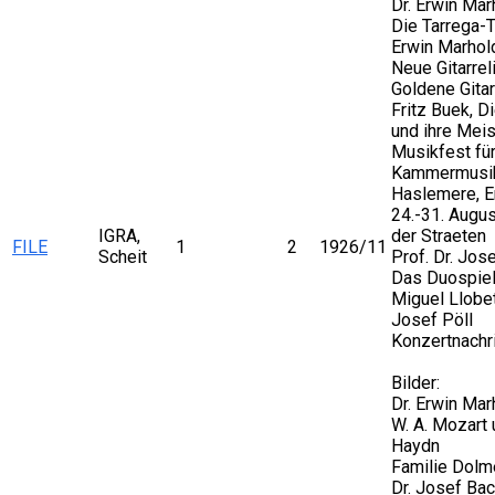
Dr. Erwin Mar
Die Tarrega-Te
Erwin Marhol
Neue Gitarrel
Goldene Gita
Fritz Buek, Di
und ihre Meis
Musikfest für
Kammermusik
Haslemere, E
24.-31. August
IGRA,
der Straeten
FILE
1
2
1926/11
Scheit
Prof. Dr. Jos
Das Duospie
Miguel Llobe
Josef Pöll
Konzertnachr
Bilder:
Dr. Erwin Mar
W. A. Mozart 
Haydn
Familie Dolm
Dr. Josef Ba