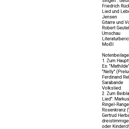
Singen ...Ged
Friedrich Rüc
Lied und Lebe
Jensen
Gitarre und Vo
Robert Geute
Umschau
Literaturberic
Moißl
Notenbeilage
1. Zum Hauptte
Es: "Mathilde"
"Nelly" (Prelu
Ferdinand Re
Sarabande
Volkslied.
2. Zum Beibla
Lied": Markus
Ringel-Range
Rosenkranz (
Gertrud Herbar
dreistimmige
oder Kinderch