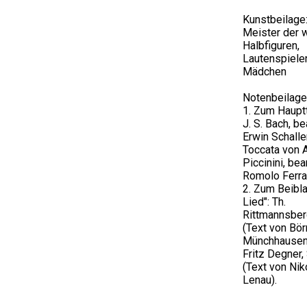
Kunstbeilage
Meister der 
Halbfiguren,
Lautenspiel
Mädchen
Notenbeilage
1. Zum Hauptt
J. S. Bach, b
Erwin Schalle
Toccata von 
Piccinini, bea
Romolo Ferra
2. Zum Beibla
Lied": Th.
Rittmannsber
(Text von Börr
Münchhausen
Fritz Degner, 
(Text von Nik
Lenau).