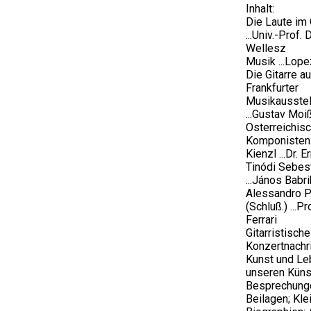
Inhalt:
Die Laute im 
...Univ.-Prof. 
Wellesz
Musik ...Lop
Die Gitarre au
Frankfurter
Musikausstel
...Gustav Moi
Osterreichis
Komponisten:
Kienzl ...Dr. 
Tinódi Sebes
...János Babri
Alessandro Pi
(Schluß.) ...P
Ferrari
Gitarristisch
Konzertnachr
Kunst und Le
unseren Künst
Besprechung
Beilagen; Kle