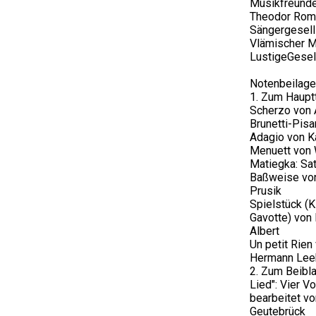
Musikfreund
Theodor Rom
Sängergesell
Vlämischer M
LustigeGesel
Notenbeilage
1. Zum Hauptt
Scherzo von 
Brunetti-Pis
Adagio von K
Menuett von
Matiegka: Sat
Baßweise von
Prusik
Spielstück (K
Gavotte) von 
Albert
Un petit Rien
Hermann Lee
2. Zum Beibla
Lied": Vier Vo
bearbeitet vo
Geutebrück