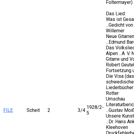
Foltermayer)
Das Lied:
Was ist Ges
...Gedicht vo
Willemer
Neue Gitarren
...Edmund Ba
Das Volkslie
Alpen ...A. V. 
Gitarre und Vo
Robert Geuteb
Fortsetzung u
Die Visa (das
schwedische
Liederbücher .
Rotter
Umschau
Literaturberic
1928/2-
FILE
Scheit
2
3/4
...Gustav Moi
5
Unsere Kunst
...Dr. Hans A
Kleehoven
Druckfehlerbe