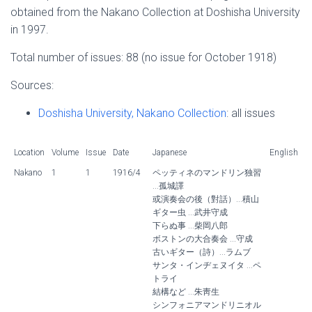
obtained from the Nakano Collection at Doshisha University
o
o
.
.
in 1997.
2
6
,
,
Total number of issues: 88 (no issue for October 1918)
M
J
a
u
Sources:
y
n
1
e
Doshisha University, Nakano Collection
: all issues
9
1
1
9
Location
Volume
Issue
Date
Japanese
English
6
1
,
7
Nakano
1
1
1916/4
ペッティネのマンドリン独習
M
,
...孤城譯
a
M
或演奏会の後（對話）...積山
n
a
ギター虫 ...武井守成
d
n
下らぬ事 ...柴岡八郎
o
d
ボストンの大合奏会 ...守成
l
o
古いギター（詩）...ラムブ
i
l
サンタ・インヂェヌイタ ...ペ
n
i
トライ
結構など ...朱靑生
a
n
シンフォニアマンドリニオル
n
a