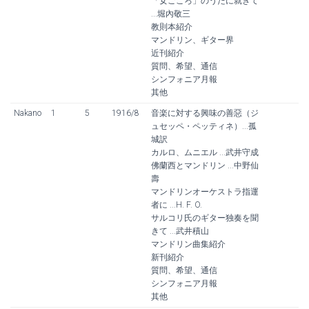
「女ごころ」のうたに就きて
...堀內敬三
教則本紹介
マンドリン、ギター界
近刊紹介
質問、希望、通信
シンフォニア月報
其他
Nakano
1
5
1916/8
音楽に対する興味の善惡（ジ
ュセッペ・ペッティネ）...孤
城訳
カルロ、ムニエル ...武井守成
佛蘭西とマンドリン ...中野仙
壽
マンドリンオーケストラ指運
者に ...H. F. O.
サルコリ氏のギター独奏を聞
きて ...武井積山
マンドリン曲集紹介
新刊紹介
質問、希望、通信
シンフォニア月報
其他