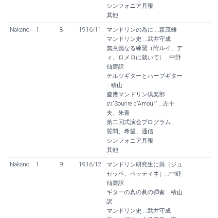
シンフォニア月報
其他
Nakano
1
8
1916/11
マンドリンの為に ...森茂雄
マンドリン史 ...武井守成
無意義なる練習（附ルイ、デ
ィ、ロメロに就いて）...中野
仙壽訳
テルツギターとハープギター
...積山
慶應マンドリン倶楽部
の"Sourire d'Amour" ...左十
夫、朱青
第二回式演会プログラム
質問、希望、通信
シンフォニア月報
其他
Nakano
1
9
1916/12
マンドリン研究生に與（ジュ
セッペ、ペッティネ）...中野
仙壽訳
ギターの真の眞の彈奏 ...積山
訳
マンドリン史 ...武井守成