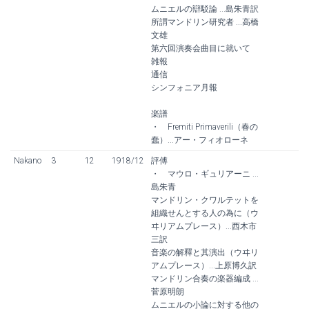
ムニエルの辯駁論 ...島朱青訳
所謂マンドリン研究者 ...高橋
文雄
第六回演奏会曲目に就いて
雑報
通信
シンフォニア月報
楽譜
・ Fremiti Primaverili（春の
蠢）...アー・フィオローネ
Nakano
3
12
1918/12
評傅
・ マウロ・ギュリアーニ ...
島朱青
マンドリン・クワルテットを
組織せんとする人の為に（ウ
ヰリアムプレース）...西木市
三訳
音楽の解釋と其演出（ウヰリ
アムプレース）...上原博久訳
マンドリン合奏の楽器編成 ...
菅原明朗
ムニエルの小論に対する他の