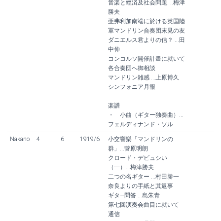
音楽と經済及社会問題. ..梅津
勝夫
亜弗利加南端に於ける英国陸
軍マンドリン合奏団末見の友
ダニエルス君よりの信？ ...田
中伸
コンコルソ開催計晝に就いて
各合奏団へ御相談
マンドリン雑感 ...上原博久
シンフォニア月報
楽譜
・ 小曲（ギター独奏曲）...
フェルディナンド・ソル
Nakano
4
6
1919/6
小交響樂「マンドリンの
群」...菅原明朗
クロード・デビュシい
（一）...梅津勝夫
二つの名ギター ...村田勝一
奈良よりの手紙と其返事
ギタ—問答 ...島朱青
第七回演奏会曲目に就いて
通信