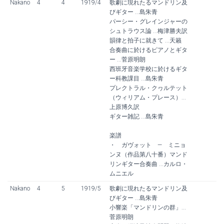
Nakano
4
4
1919/4
歌劇に現れたるマンドリン及
びギター ...島朱青
パーシー・グレインジャーの
シュトラウス論 ...梅津勝夫訳
韻律と拍子に就きて ...天籟
合奏曲に於けるピアノとギタ
ー ...菅原明朗
西班牙音楽学校に於けるギタ
ー科教課目 ...島朱青
プレクトラル・クヮルテット
（ウィリアム・プレース）...
上原博久訳
ギター雑記 ...島朱青
楽譜
・ ガヴォット — ミニョ
ンヌ（作品第八十番）マンド
リンギター合奏曲 ...カルロ・
ムニエル
Nakano
4
5
1919/5
歌劇に現れたるマンドリン及
びギター ...島朱青
小響楽「マンドリンの群」...
菅原明朗