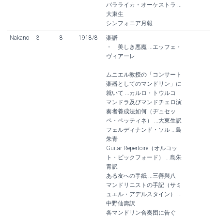
バラライカ・オーケストラ ...
大東生
シンフォニア月報
Nakano
3
8
1918/8
楽譜
・ 美しき悪魔 ...エッフェ・
ヴィアーレ
ムニエル教授の「コンサート
楽器としてのマンドリン」に
就いて ...カルロ・トウルコ
マンドラ及びマンドチェロ演
奏者養成法如何（ヂュセッ
ペ・ペッティネ） ...大東生訳
フェルディナンド・ソル ...島
朱青
Guitar Repertoire（オルコッ
ト・ビックフォード） ...島朱
青訳
ある友への手紙 ...三善與八
マンドリニストの手記（サミ
ュエル・アデルスタイン） ...
中野仙壽訳
各マンドリン合奏団に告ぐ