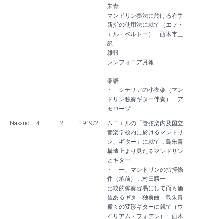
朱青
マンドリン奏法に於ける右手
新指の使用法に就て（エフ・
エル・ベルトー） ...西木市三
訳
雑報
シンフォニア月報
楽譜
・ シチリアの小夜楽（マン
ドリン独奏ギター伴奏） ...ア
モローゾ
Nakano
4
2
1919/2
ムニエルの「管弦楽内及国立
音楽学校内に於けるマンドリ
ン、ギター」に就て ...島朱青
構造上より見たるマンドリン
とギター
・ 一、マンドリンの撰擇條
件（承前） ...村田勝一
比較的弾奏容易にして而も価
値あるギター独奏曲 ...島朱青
種々の変形ギターに就て（ウ
イリアム・フォデン） ...西木