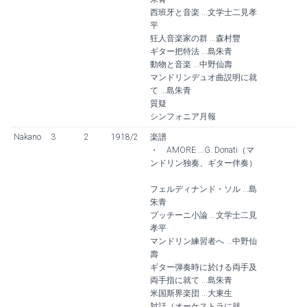
西班牙と音楽 ...文学士二見孝
平
狂人音楽家の群 ...森村豐
ギター把特法 ...島朱青
動物と音楽 ...中野仙壽
マンドリンデュオ曲説明に就
て ...島朱青
質疑
シンフォニア月報
Nakano
3
2
1918/2
楽譜
・ AMORE ...G. Donati（マ
ンドリン独奏、ギター伴奏）
フェルディナンド・ソル ...島
朱青
プッチーニ小論 ...文学士二見
孝平
マンドリン練習者へ ...中野仙
壽
ギター弾奏時に於ける両手及
両手指に就て ...島朱青
米国斯界楽団 ...大東生
対話（オーケストラに就