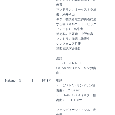
朱青
マンドリン、オーケストラ通
要 ...武井積山
ギター教授者竝に彈奏者に呈
する書（オルコット・ビック
フォード）...島朱青
芸術家の四要素 ...中野仙壽
マンドリン物語 ...朱青生
シンフォニア月報
第四回試演会曲目
楽譜
・ SOUVENIR ...E.
Courvoisier（マンドリン独奏
曲）
Nakano
3
1
1918/1
楽譜
・ CARINA（マンドリン独
奏曲）...C. Lissoni
・ FRANCESCA（ギター独
奏曲）...E. L. Olcott
フェルディナンド・ソル ...島
朱青