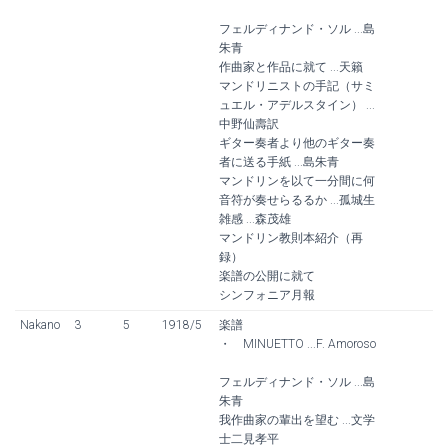
フェルディナンド・ソル ...島
朱青
作曲家と作品に就て ...天籟
マンドリニストの手記（サミ
ュエル・アデルスタイン） ...
中野仙壽訳
ギター奏者より他のギター奏
者に送る手紙 ...島朱青
マンドリンを以て一分間に何
音符が奏せらるるか ...孤城生
雑感 ...森茂雄
マンドリン教則本紹介（再
録）
楽譜の公開に就て
シンフォニア月報
Nakano
3
5
1918/5
楽譜
・ MINUETTO ...F. Amoroso
フェルディナンド・ソル ...島
朱青
我作曲家の輩出を望む ...文学
士二見孝平