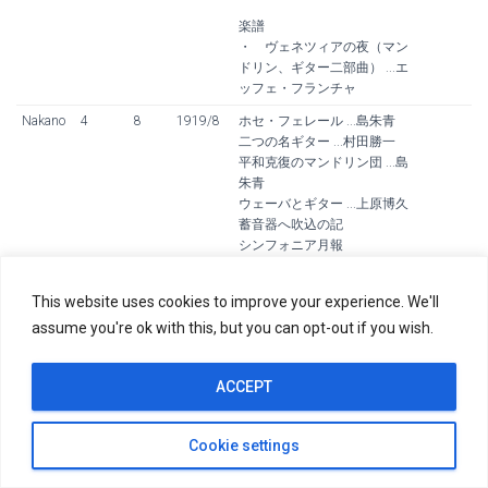
楽譜
・ ヴェネツィアの夜（マン
ドリン、ギター二部曲） ...エ
ッフェ・フランチャ
Nakano
4
8
1919/8
ホセ・フェレール ...島朱青
二つの名ギター ...村田勝一
平和克復のマンドリン団 ...島
朱青
ウェーバとギター ...上原博久
蓄音器へ吹込の記
シンフォニア月報
楽譜
This website uses cookies to improve your experience. We'll
・ 葉は落ちぬ（マンドリン
assume you're ok with this, but you can opt-out if you wish.
四部合奏曲）
Nakano
4
9
1919/9
平和克復のマンドリン団 ...島
朱青
ACCEPT
ウェーバとギター ...上原博久
ギタリストの日記抄 ...島朱青
訳
Cookie settings
新たなる伊米斯界 ...島朱青
オルフォイス・ソサイティの