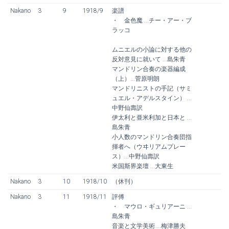
Nakano
3
9
1918/9
楽譜
・ 金色魔 ...チー・アー・ブ
ラッコ
ムニエルの小論に対する他の
反対意見に就いて ...島朱青
マンドリン合奏の楽器編成
（上）...菅原明朗
マンドリニストの手記（サミ
ュエル・アデルスタイン） ...
中野仙壽訳
伊太利と亜米利加と日本と ...
島朱青
小人数のマンドリン合奏団指
揮者へ（ウヰリアムプレー
ス）...中野仙壽訳
米国斯界楽壇 ...大東生
Nakano
3
10
1918/10
（休刊）
Nakano
3
11
1918/11
評傅
・ マウロ・ギュリアーニ ...
島朱青
音楽と文学美術 ...梅津勝夫