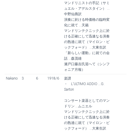
マンドリニストの手記（サミ
ュエル・アデルスタイン） ...
中野仙壽訳
演奏に於ける時価格の臨時変
化に就て ...天籟
マンドリンテクニック上に於
ける正確にして迅速なる演奏
の熟達に就て（マイロン・ビ
ックフォード） ...大東生訳
「新らしい運動」に就ての会
話 ...森茂雄
瀬戸口藤吉氏迎へて（シンフ
ォニア月報）
Nakano
3
6
1918/6
楽譜
・ L'ULTIMO ADDIO ...G.
Sartori
コンサート楽器としてのマン
ドリン ...ムニエル
マンドリンテクニック上に於
ける正確にして迅速なる演奏
の熟達に就て（マイロン・ビ
ックフォード） ...大東生訳