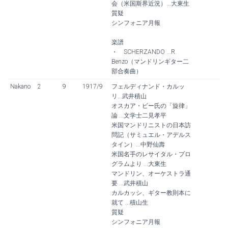
会（米国斯界近況）...大東生
質疑
シンフォニア月報
楽譜
・ SCHERZANDO ...R.
Benzo（マンドリンギター二
部合奏曲）
Nakano
2
9
1917/9
フェルディナンド・カルッ
リ...武井積山
オスカア・ビー氏の「旋律」
論 ...文学士二見孝平
米国マンドリニストの日本訪
問記（サミュエル・アデルス
タイン）...中野仙壽
米国名手のレサイタル・プロ
グラムより ...大東生
マンドリン、オーケストラ通
要 ...武井積山
カルカッシ、ギター教則本に
就て ...積山生
質疑
シンフォニア月報