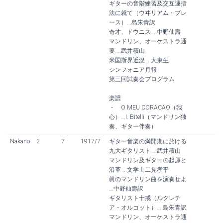
ギターの音階練習及交互運指
法に就て（ウヰリアム・プレ
ース）...島朱青訳
奇才、ドウニス ...中野仙壽
マンドリン、オーケストラ通
要 ...武井積山
米国斯界近況 ...大東生
シンフォニア月報
第三回試奏会プログラム
楽譜
・ O MEU CORACAO（我
心）...I. Bitelli（マンドリン独
奏、ギター伴奏）
Nakano
2
7
1917/7
ギター音楽の満開期に於ける
九大ギタリスト ...武井積山
マンドリン及ギターの起原と
沿革 ...文学士二見孝平
眞のマンドリン曲を演奏せよ
...中野仙壽訳
ギタリスト十戒（ルクレチ
ア・オルコット）... 島朱青訳
マンドリン、オーケストラ通