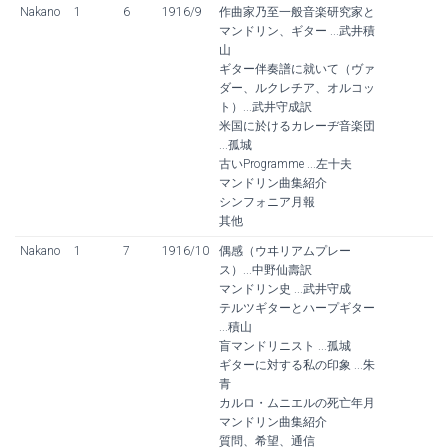
Nakano
1
6
1916/9
作曲家乃至一般音楽研究家と
マンドリン、ギター ...武井積
山
ギター伴奏譜に就いて（ヴァ
ダー、ルクレチア、オルコッ
ト）...武井守成訳
米国に於けるカレーヂ音楽団
...孤城
古いProgramme ...左十夫
マンドリン曲集紹介
シンフォニア月報
其他
Nakano
1
7
1916/10
偶感（ウヰリアムプレー
ス）...中野仙壽訳
マンドリン史 ...武井守成
テルツギターとハープギター
...積山
盲マンドリニスト ...孤城
ギターに対する私の印象 ...朱
青
カルロ・ムニエルの死亡年月
マンドリン曲集紹介
質問、希望、通信