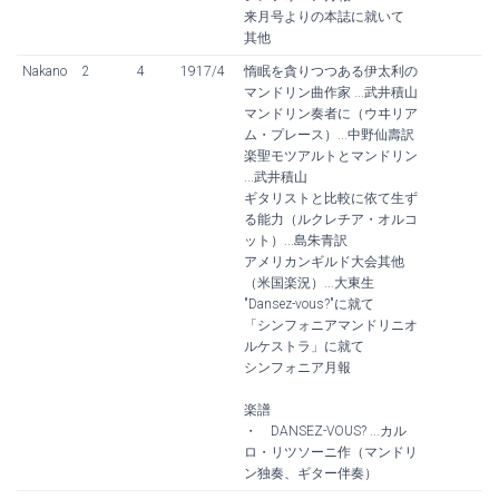
来月号よりの本誌に就いて
其他
Nakano
2
4
1917/4
惰眠を貪りつつある伊太利の
マンドリン曲作家 ...武井積山
マンドリン奏者に（ウヰリア
ム・プレース）...中野仙壽訳
楽聖モツアルトとマンドリン
...武井積山
ギタリストと比較に依て生ず
る能力（ルクレチア・オルコ
ット）...島朱青訳
アメリカンギルド大会其他
（米国楽況）...大東生
"Dansez-vous?"に就て
「シンフォニアマンドリニオ
ルケストラ」に就て
シンフォニア月報
楽譜
・ DANSEZ-VOUS? ...カル
ロ・リツソーニ作（マンドリ
ン独奏、ギター伴奏）