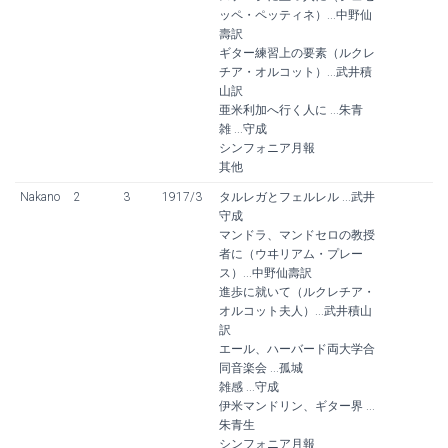
ッペ・ペッティネ）...中野仙
壽訳
ギター練習上の要素（ルクレ
チア・オルコット）...武井積
山訳
亜米利加へ行く人に ...朱青
雑 ...守成
シンフォニア月報
其他
Nakano
2
3
1917/3
タルレガとフェルレル ...武井
守成
マンドラ、マンドセロの教授
者に（ウヰリアム・プレー
ス）...中野仙壽訳
進歩に就いて（ルクレチア・
オルコット夫人）...武井積山
訳
エール、ハーバード両大学合
同音楽会 ...孤城
雑感 ...守成
伊米マンドリン、ギター界 ...
朱青生
シンフォニア月報