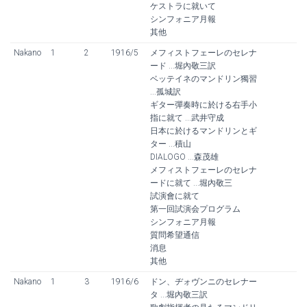
ケストラに就いて
d
n
シンフォニア月報
G
d
其他
u
G
i
u
Nakano
1
2
1916/5
メフィストフェーレのセレナ
t
i
ード ...堀內敬三訳
a
t
ベッテイネのマンドリン獨習
r
a
...孤城訳
r
ギター彈奏時に於ける右手小
指に就て ...武井守成
日本に於けるマンドリンとギ
ター ...積山
DIALOGO ...森茂雄
メフィストフェーレのセレナ
ードに就て ...堀內敬三
試演會に就て
第一回試演会プログラム
シンフォニア月報
質問希望通信
消息
其他
Nakano
1
3
1916/6
ドン、ヂォヴンニのセレナー
タ ...堀內敬三訳