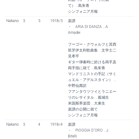
て）...島朱青
シンフォニア月報
Nakano
3
3
1918/3
楽譜
・ ARIA DI DANZA ...A.
Amadei
フーゴー・クウォルフと其西
班牙伊太利歌曲集 ...文学士二
見孝平
ギター弾奏時に於ける両手及
両手指に就て ...島朱青
マンドリニストの手記（サミ
ュエル・アデルスタイン） ...
中野仙壽訳
フアンタウツツイとラニエー
リのレサイタル ...孤城生
米国斯界楽団 ...大東生
楽譜の公開に就て
シンフォニア月報
Nakano
3
4
1918/4
楽譜
・ PIOGGIA D'ORO ...J.
Bitelli