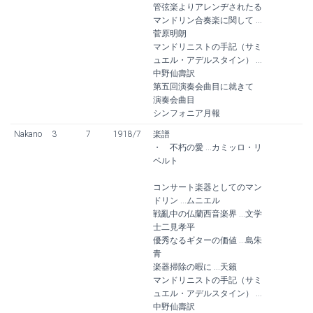
管弦楽よりアレンヂされたる
マンドリン合奏楽に関して ...
菅原明朗
マンドリニストの手記（サミ
ュエル・アデルスタイン） ...
中野仙壽訳
第五回演奏会曲目に就きて
演奏会曲目
シンフォニア月報
Nakano
3
7
1918/7
楽譜
・ 不朽の愛 ...カミッロ・リ
ベルト
コンサート楽器としてのマン
ドリン ...ムニエル
戦亂中の仏蘭西音楽界 ...文学
士二見孝平
優秀なるギターの価値 ...島朱
青
楽器掃除の暇に ...天籟
マンドリニストの手記（サミ
ュエル・アデルスタイン） ...
中野仙壽訳