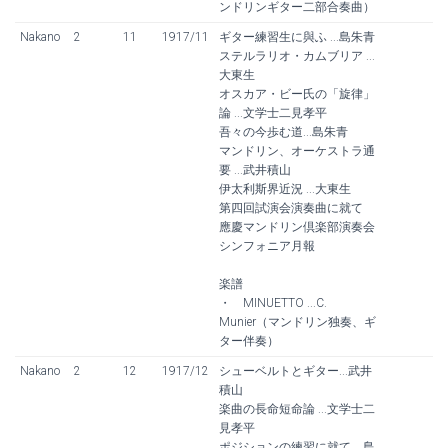
ンドリンギター二部合奏曲）
Nakano
2
11
1917/11
ギター練習生に與ふ ...島朱青
ステルラリオ・カムブリア ...
大東生
オスカア・ビー氏の「旋律」
論 ...文学士二見孝平
吾々の今歩む道...島朱青
マンドリン、オーケストラ通
要 ...武井積山
伊太利斯界近況 ...大東生
第四回試演会演奏曲に就て
應慶マンドリン倶楽部演奏会
シンフォニア月報
楽譜
・ MINUETTO ...C.
Munier（マンドリン独奏、ギ
ター伴奏）
Nakano
2
12
1917/12
シューベルトとギター...武井
積山
楽曲の長命短命論 ...文学士二
見孝平
ポジションの練習に就て ...島