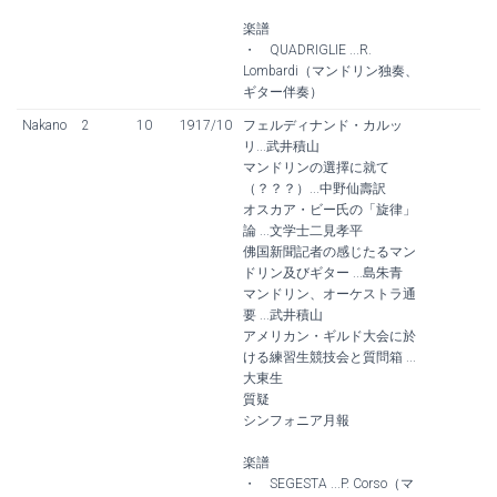
楽譜
・ QUADRIGLIE ...R.
Lombardi（マンドリン独奏、
ギター伴奏）
Nakano
2
10
1917/10
フェルディナンド・カルッ
リ...武井積山
マンドリンの選擇に就て
（？？？）...中野仙壽訳
オスカア・ビー氏の「旋律」
論 ...文学士二見孝平
佛国新聞記者の感じたるマン
ドリン及びギター ...島朱青
マンドリン、オーケストラ通
要 ...武井積山
アメリカン・ギルド大会に於
ける練習生競技会と質問箱 ...
大東生
質疑
シンフォニア月報
楽譜
・ SEGESTA ...P. Corso（マ