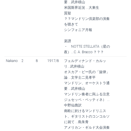
要 ...武井積山
米国斯界近況 ...大東生
質疑
？？マンドリン倶楽部の演奏
を聴きて
シンフォニア月報
楽譜
・ NOTTE STELLATA（星の
夜）...C. A. Bracco ？？？
Nakano
2
8
1917/8
フェルディナンド・カルッ
リ...武井積山
オスカア・ビー氏の「旋律」
論 ...文学士二見孝平
マンドリン、オーケストラ通
要 ...武井積山
マンドリン奏者に與ふる注意
ジュセッペ・ペッティネ） ...
中野仙壽訳
南欧に於けるマンドリニス
ト、ギタリストのコンコルソ
に就て ...島朱青
アメリカン・ギルド大会演奏