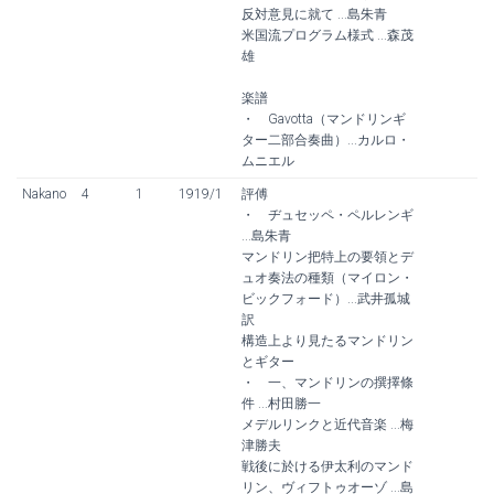
反対意見に就て ...島朱青
米国流プログラム様式 ...森茂
雄
楽譜
・ Gavotta（マンドリンギ
ター二部合奏曲）...カルロ・
ムニエル
Nakano
4
1
1919/1
評傅
・ ヂュセッペ・ペルレンギ
...島朱青
マンドリン把特上の要領とデ
ュオ奏法の種類（マイロン・
ビックフォード）...武井孤城
訳
構造上より見たるマンドリン
とギター
・ 一、マンドリンの撰擇條
件 ...村田勝一
メデルリンクと近代音楽 ...梅
津勝夫
戦後に於ける伊太利のマンド
リン、ヴィフトゥオーゾ ...島