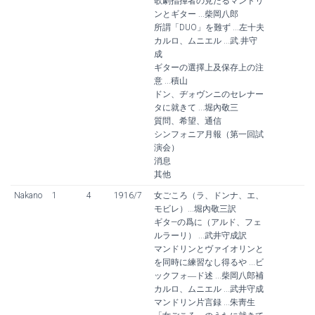
歌劇指揮者の見たるマンドリ
ンとギター ...柴岡八郎
所謂「DUO」を難ず ...左十夫
カルロ、ムニエル ...武.井守
成
ギターの選擇上及保存上の注
意 ...積山
ドン、ヂォヴンニのセレナー
タに就きて ...堀內敬三
質問、希望、通信
シンフォニア月報（第一回試
演会）
消息
其他
Nakano
1
4
1916/7
女ごころ（ラ、ドンナ、エ、
モビレ）...堀內敬三訳
ギタ—の爲に（アルド、フェ
ルラーリ） ...武井守成訳
マンドリンとヴァイオリンと
を同時に練習なし得るや ...ビ
ックフォ―ド述 ...柴岡八郎補
カルロ、ムニエル ...武井守成
マンドリン片言録 ...朱靑生