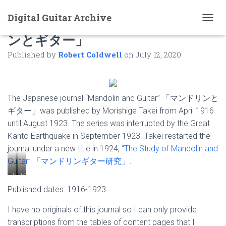
Digital Guitar Archive
Mandolin and Guitar 「マンドリ
T
ンとギター」
O
G
Published by
Robert Coldwell
on
July 12, 2020
G
L
E
N
A
The Japanese journal “Mandolin and Guitar” 「マンドリンと
V
ギター」was published by Morishige Takei from April 1916
I
G
until August 1923. The series was interrupted by the Great
A
Kanto Earthquake in September 1923. Takei restarted the
T
journal under a new title in 1924,
“The Study of Mandolin and
I
O
Guitar” 「マンドリンギター研究」
.
N
V
V
o
o
Published dates: 1916-1923
l
l
.
.
I have no originals of this journal so I can only provide
1
2
transcriptions from the tables of content pages that I
N
N