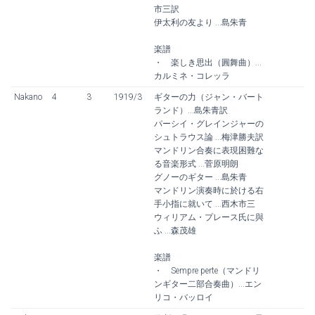
市三訳
伊太利の友より ...島朱青
楽譜
・ 楽しき思出（圓舞曲）...
カルミネ・コレッラ
Nakano
4
3
1919/3
ギターの力（ジャン・バート
ランド）...島朱青訳
パーシイ・グレインジャーの
シュトラウス論 ...梅津勝夫訳
マンドリン合奏に表現困難な
る音楽形式 ...菅原明朗
グノーのギター ...島朱青
マンドリン演奏時に於ける右
手小指に就いて ...西木市三
ウィリアム・プレース氏に與
ふ ...森茂雄
楽譜
・ Sempre perte（マンドリ
ンギター二部合奏曲）...エン
リコ・バッロイ