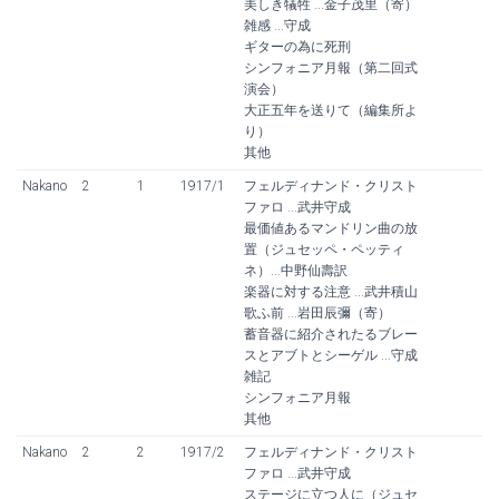
美しき犠牲 ...金子茂里（寄）
雑感 ...守成
ギターの為に死刑
シンフォニア月報（第二回式
演会）
大正五年を送りて（編集所よ
り）
其他
Nakano
2
1
1917/1
フェルディナンド・クリスト
ファロ ...武井守成
最価値あるマンドリン曲の放
置（ジュセッペ・ペッティ
ネ）...中野仙壽訳
楽器に対する注意 ...武井積山
歌ふ前 ...岩田辰彌（寄）
蓄音器に紹介されたるブレー
スとアブトとシーゲル ...守成
雑記
シンフォニア月報
其他
Nakano
2
2
1917/2
フェルディナンド・クリスト
ファロ ...武井守成
ステージに立つ人に（ジュセ