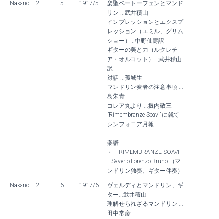
Nakano
2
5
1917/5
楽聖ベートーフェンとマンド
リン ...武井積山
インブレッションとエクスプ
レッション（エミル、グリム
ショー）...中野仙壽訳
ギターの美と力（ルクレチ
ア・オルコット）...武井積山
訳
対話 ...孤城生
マンドリン奏者の注意事項 ...
島朱青
コレア丸より ...掘内敬三
"Rimembranze Soavi"に就て
シンフォニア月報
楽譜
・ RIMEMBRANZE SOAVI
...Saverio Lorenzo Bruno （マ
ンドリン独奏、ギター伴奏）
Nakano
2
6
1917/6
ヴェルディとマンドリン、ギ
ター...武井積山
理解せられざるマンドリン ...
田中常彦