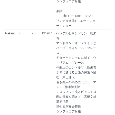
シンフォニア月報
楽譜
・ The First Kiss（マンド
リンデュオ曲）...エー・ジェ
ー・ショー
Nakano
4
7
1919/7
ヘンデルとマンドリン ...島朱
青
マンドリン・オーケストラと
ハープ ...ウィリアム・プレー
ス
ギターとトレモロに就て ...ウ
ィリアム・プレース
作曲上のコンドルソ ...島朱青
学界に於ける言論の保護を望
む ...東山逸人
若き楽人の為めに（シューマ
ン）...梅津勝夫訳
ミロウィッチ氏とピアストロ
氏の演奏を聴きて ...高橋文雄
斯界消息
第七回演奏会茶噺
シンフォニア月報